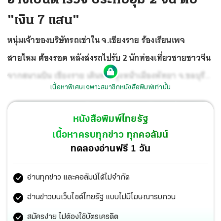
"เงิน 7 แสน"
หนุ่มเจ้าของบริษัทรถเช่าใน จ.เชียงราย ร้องเรียนเพจ
สายไหม ต้องรอด หลังส่งรถไปรับ 2 นักท่องเที่ยวชายชาวจีน
จากสนามบิน เชียงราย เดินทางมุ่งหน้าเมืองพัทยา จ.ชลบุรี
เนื้อหาพิเศษเฉพาะสมาชิกหนังสือพิมพ์เท่านั้น
ขณะใกล้ถึงจุดหมายถูกกลุ่มชายฉกรรจ์ใช้รถยนต์ 2 คัน ขับ
ปาดหน้า เปิดปฏิบัติการอุ้มสองนักท่องเที่ยวพร้อมโชเฟอร์ไป
หนังสือพิมพ์ไทยรัฐ
รีดเงิน 7 แสนบาท ที่เซฟเฮาส์ เบื้องต้นตำรวจบก.สส.ภ.2 ไล่
เนื้อหาครบทุกข่าว ทุกคอลัมน์
กล้องวงจรปิด พบตำรวจชั้นประทวนรวมอยู่ด้วย อยู่ระหว่าง
ทดลองอ่านฟรี 1 วัน
เค้นสอบขยายผล
อ่านทุกข่าว และคอลัมน์ได้ไม่จำกัด
อ่านข่าวบนเว็บไซต์ไทยรัฐ แบบไม่มีโฆษณารบกวน
สมัครง่าย ไม่ต้องใช้บัตรเครดิต