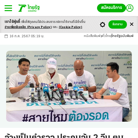
สมัครบริการ
เราใช้คุ้กกี้
เพื่อให้ทุกคนได้ประสบ
การณ์การใช้งานที่ดียิ่งขึ้น
+
ก
ก
-ก
รับทราบ
อ่านเพิ่มเติมคลิก
(Privacy Policy)
และ
(Cookie Policy)
16 ก.ค. 2567 05:19 น.
หนังสือพิมพ์
ทั่วไทย
ไทยรัฐฉบับพิมพ์
อ้างเป็นตำรวจ ประกบอุ้ม 2 จีน ตบ