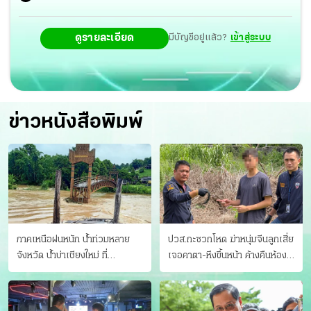
ดูรายละเอียด
มีบัญชีอยู่แล้ว?
เข้าสู่ระบบ
ข่าวหนังสือพิมพ์
ภาคเหนือฝนหนัก น้ำท่วมหลาย
ปวส.กะซวกโหด ฆ่าหนุ่มจีนลูกเสี่ย
จังหวัด นํ้าบ่าเชียงใหม่ ที่
เจอคาตา-หึงขึ้นหน้า ค้างคืนห้อง
แม่ฮ่องสอน ซัดสะพานขาด
แฟนสาว