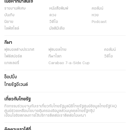
เนื้อหาที่น่าสนใจ
รายงานพิเศษ
หนังสือพิมพ์
คอลัมน์
บันเทิง
ดวง
หวย
นิยาย
วิดีโอ
Podcast
ไลฟ์สไตล์
มัลติมีเดีย
กีฬา
ฟุตบอลต่่างประเทศ
ฟุตบอลไทย
คอลัมน์
ไฟต์สปอร์ต
กีฬาโลก
วิดีโอ
แกลเลอรี่
Carabao 7-a-Side Cup
ช็อปปิ้ง
ไทยรัฐอีเวนต์
เกี่ยวกับไทยรัฐ
กิจกรรม
ร่วมงานกับเรา
เกี่ยวกับไทยรัฐ
มูลนิธิไทยรัฐ
ศูนย์ข้อมูลไทยรัฐ
FAQ
ศูนย์ช่วยเหลือ
นโยบายคุ้มครองข้อมูลส่วนบุคคลไทยรัฐกรุ๊ป
เงื่อนไขข้อตกลงการใช้บริการ
ติดต่อเรา
ติดต่อโฆษณา
ติดตามเราได้ที่