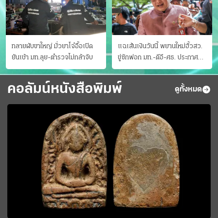
ทลายผับขาใหญ่ มั่วยาโจ๋อื้อเปิด
แฉเส้นเงินวันนี้ พยานใหม่ฮั้วสว.
ยันเช้า มท.ลุย-ตำรวจไม่กล้าจับ
ขู่ซักฟอก มท.-ดีอี-ศธ. ประกาศ
บัญชีท้องถิ่น
คอลัมน์หนังสือพิมพ์
ดูทั้งหมด