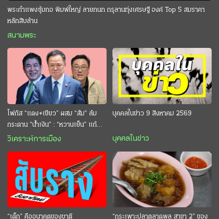
พระกำแพงซุ้มกอ พิมพ์ใหญ่ ลายกนก กรุลานทุ่งเศรษฐี องค์ Top 5 สมราคา
หลักสิบล้าน
สนามพระ
โฟกัส “แดง+เขียว” ผสม “ส้ม” ล้ม
บุคคลในข่าว 9 สิงหาคม 2569
กระดาน “นํ้าเงิน” : “หวานเย็น” แก้
กระหาย “อนุทิน” ดักตีกินสบาย
บุคคลในข่าว
วิเคราะห์การเมือง
“เด็ก” คืออนาคตของชาติ
“กระเพาะปลาตลาดพลู สาขา 2” ของ