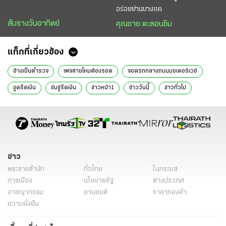
อร่อยย่านบางแค
สับรางวันอาทิตย์
คุณชาย ตะลอนชิม
แท็กที่เกี่ยวข้อง
อ้างเป็นตำรวจ
เพจสายไหมต้องรอด
จอดรถกลางถนนมอเตอร์เวย์
ขูดรีดเงิน
ข่มขู่รีดเงิน
ข่าวหน้า1
ข่าววันนี้
ข่าวทั่วไป
ข่าว
พระราชสำนัก
ทั่วไทย
ในกระแส
การเมือง
นโยบายรัฐ
ต่างประเทศ
อาชญากรรม
ยานยนต์
ราคาทองคำ
ความยั่งยืน