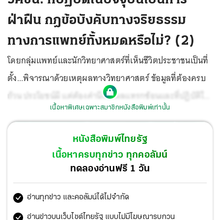
ฝ่าฝืน กฎข้อบังคับทางจริยธรรม
ทางการแพทย์ทั้งหมดหรือไม่? (2)
โดยกลุ่มแพทย์และนักวิทยาศาสตร์ที่เห็นชีวิตประชาชนเป็นที่
ตั้ง...พิจารณาด้วยเหตุผลทางวิทยาศาสตร์ ข้อมูลที่ต้องครบ
ถ้วน ประโยชน์มี แต่ต้องคำนึงถึงผลแทรกซ้อนและที่ปฏิบัติใน
เนื้อหาพิเศษเฉพาะสมาชิกหนังสือพิมพ์เท่านั้น
ปัจจุบันเป็นการฝ่าฝืน กฎข้อบังคับทางจริยธรรมทางการ
แพทย์ทั้งหมดหรือไม่ (violate every rule in medicine)?
หนังสือพิมพ์ไทยรัฐ
เนื้อหาครบทุกข่าว ทุกคอลัมน์
ทดลองอ่านฟรี 1 วัน
อ่านทุกข่าว และคอลัมน์ได้ไม่จำกัด
อ่านข่าวบนเว็บไซต์ไทยรัฐ แบบไม่มีโฆษณารบกวน