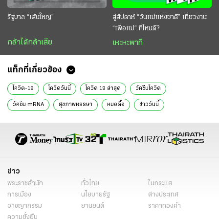
รัฐบาล “เส้นใหญ่”
สู่สัปดาห์ “วันแม่แห่งชาติ” เที่ยวงาน
“เพื่อแม่” ที่ไหนดี?
กล้าได้กล้าเสีย
เหะหะพาที
แท็กที่เกี่ยวข้อง
โควิด-19
โควิดวันนี้
โควิด 19 ล่าสุด
วัคซีนโควิด
วัคซีน mRNA
สุขภาพหรรษา
หมอดื้อ
ข่าววันนี้
ข่าว
พระราชสำนัก
ทั่วไทย
ในกระแส
การเมือง
นโยบายรัฐ
ต่างประเทศ
อาชญากรรม
ยานยนต์
ราคาทองคำ
ความยั่งยืน