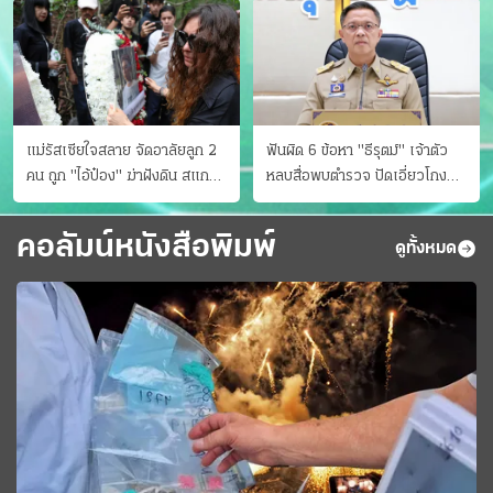
แม่รัสเซียใจสลาย จัดอาลัยลูก 2
ฟันผิด 6 ข้อหา "ธีรุตม์" เจ้าตัว
คน ถูก "ไอ้ป๋อง" ฆ่าฝังดิน สแกน
หลบสื่อพบตำรวจ ปัดเอี่ยวโกง
ไม่มีศพเพิ่ม
สอบท้องถิ่น จ่อบี้รํ่ารวยมากปกติ
คอลัมน์หนังสือพิมพ์
ดูทั้งหมด