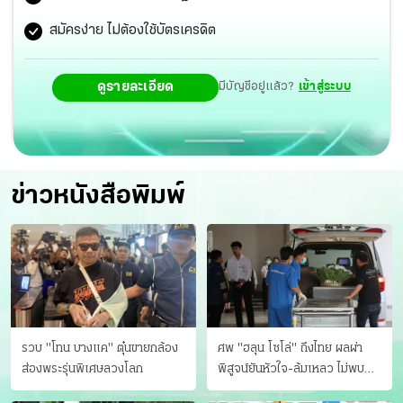
สมัครง่าย ไม่ต้องใช้บัตรเครดิต
ดูรายละเอียด
มีบัญชีอยู่แล้ว?
เข้าสู่ระบบ
ข่าวหนังสือพิมพ์
รวบ "โทน บางแค" ตุ๋นขายกล้อง
ศพ "ฮลุน โซโล่" ถึงไทย ผลผ่า
ส่องพระรุ่นพิเศษลวงโลก
พิสูจน์ยันหัวใจ-ล้มเหลว ไม่พบ
บาดแผล