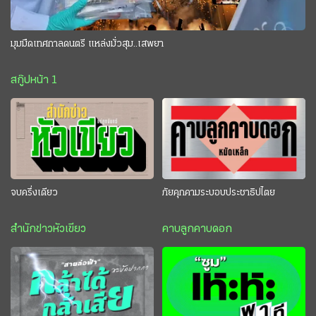
มุมมืดเทศกาลดนตรี แหล่งมั่วสุม..เสพยา
สกู๊ปหน้า 1
จบครึ่งเดียว
ภัยคุกคามระบอบประชาธิปไตย
สำนักข่าวหัวเขียว
คาบลูกคาบดอก