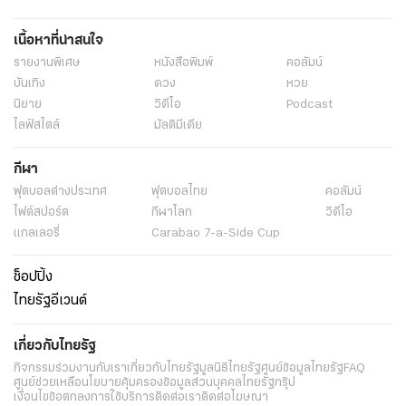
เนื้อหาที่น่าสนใจ
รายงานพิเศษ
หนังสือพิมพ์
คอลัมน์
บันเทิง
ดวง
หวย
นิยาย
วิดีโอ
Podcast
ไลฟ์สไตล์
มัลติมีเดีย
กีฬา
ฟุตบอลต่่างประเทศ
ฟุตบอลไทย
คอลัมน์
ไฟต์สปอร์ต
กีฬาโลก
วิดีโอ
แกลเลอรี่
Carabao 7-a-Side Cup
ช็อปปิ้ง
ไทยรัฐอีเวนต์
เกี่ยวกับไทยรัฐ
กิจกรรม
ร่วมงานกับเรา
เกี่ยวกับไทยรัฐ
มูลนิธิไทยรัฐ
ศูนย์ข้อมูลไทยรัฐ
FAQ
ศูนย์ช่วยเหลือ
นโยบายคุ้มครองข้อมูลส่วนบุคคลไทยรัฐกรุ๊ป
เงื่อนไขข้อตกลงการใช้บริการ
ติดต่อเรา
ติดต่อโฆษณา