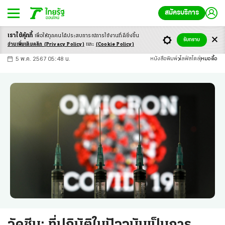
สมัครบริการ
เราใช้คุ้กกี้
เพื่อให้ทุกคนได้ประสบ
การณ์การใช้งานที่ดียิ่งขึ้น
+
ก
ก
-ก
รับทราบ
อ่านเพิ่มเติมคลิก
(Privacy Policy)
และ
(Cookie Policy)
5 พ.ค. 2567 05:48 น.
หนังสือพิมพ์
ไลฟ์สไตล์
หมอดื้อ
วัคซีน: ที่ปฏิบัติในปัจจุบันเป็นการ