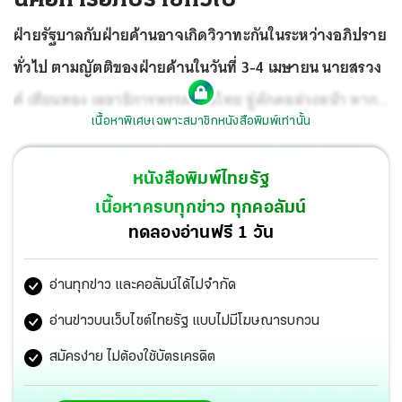
ฝ่ายรัฐบาลกับฝ่ายค้านอาจเกิดวิวาทะกันในระหว่างอภิปราย
ทั่วไป ตามญัตติของฝ่ายค้านในวันที่ 3-4 เมษายน นายสรวง
ศ์ เทียนทอง เลขาธิการพรรคเพื่อไทย ขู่ดักคอล่วงหน้า หาก
เนื้อหาพิเศษเฉพาะสมาชิกหนังสือพิมพ์เท่านั้น
เมื่อไหร่ฝ่ายค้านแตกประเด็นหรือลํ้าเส้นพรรคเพื่อไทยไม่
ยอมแน่ ถ้าเน้นการอภิปรายพาดพิงถึงคนนอก ประธานสภา
หนังสือพิมพ์ไทยรัฐ
จะต้องควบคุม
เนื้อหาครบทุกข่าว ทุกคอลัมน์
ทดลองอ่านฟรี 1 วัน
อ่านทุกข่าว และคอลัมน์ได้ไม่จำกัด
อ่านข่าวบนเว็บไซต์ไทยรัฐ แบบไม่มีโฆษณารบกวน
สมัครง่าย ไม่ต้องใช้บัตรเครดิต