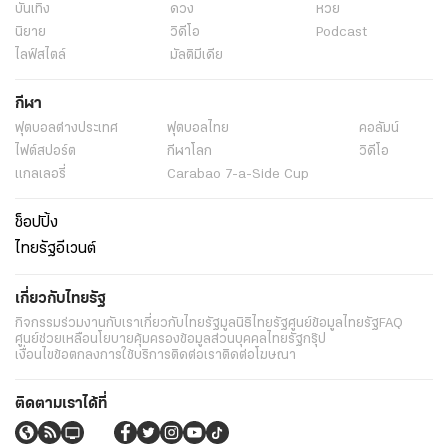
บันเทิง
ดวง
หวย
นิยาย
วิดีโอ
Podcast
ไลฟ์สไตล์
มัลติมีเดีย
กีฬา
ฟุตบอลต่่างประเทศ
ฟุตบอลไทย
คอลัมน์
ไฟต์สปอร์ต
กีฬาโลก
วิดีโอ
แกลเลอรี่
Carabao 7-a-Side Cup
ช็อปปิ้ง
ไทยรัฐอีเวนต์
เกี่ยวกับไทยรัฐ
กิจกรรม
ร่วมงานกับเรา
เกี่ยวกับไทยรัฐ
มูลนิธิไทยรัฐ
ศูนย์ข้อมูลไทยรัฐ
FAQ
ศูนย์ช่วยเหลือ
นโยบายคุ้มครองข้อมูลส่วนบุคคลไทยรัฐกรุ๊ป
เงื่อนไขข้อตกลงการใช้บริการ
ติดต่อเรา
ติดต่อโฆษณา
ติดตามเราได้ที่