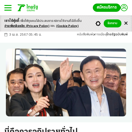
สมัครบริการ
เราใช้คุ้กกี้
เพื่อให้ทุกคนได้ประสบ
การณ์การใช้งานที่ดียิ่งขึ้น
+
ก
ก
-ก
รับทราบ
อ่านเพิ่มเติมคลิก
(Privacy Policy)
และ
(Cookie Policy)
3 เม.ย. 2567 05:45 น.
หนังสือพิมพ์
การเมือง
ไทยรัฐฉบับพิมพ์
นี่คือการอภิปรายทั่วไป