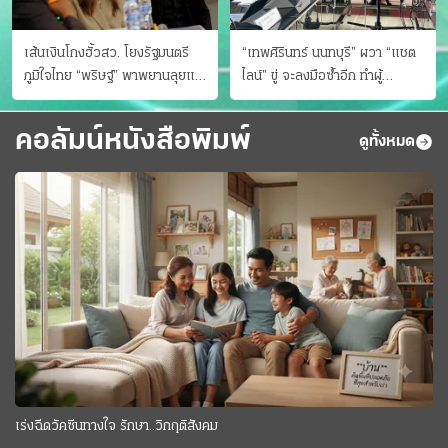
เส้นเงินโกงฮั้วสว. โยงรัฐมนตรี
“เทพศิรินทร์ นนทบุรี” ผวา “แชต
ภูมิใจไทย “พริษฐ์” พาพยานลุยแฉ
ไลน์” ขู่ จะลงมือซ้ำอีก ทําผู้
มีโอนให้คนกกต.ด้วย
ปกครองแตกตื่นแจ้งตำรวจ
คอลัมน์หนังสือพิมพ์
ดูทั้งหมด
เร่งฉีดวัคซีนทางใจ รักษา..วิกฤติสังคม