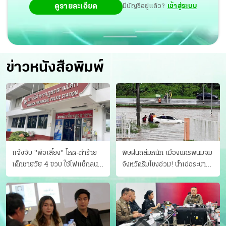
ดูรายละเอียด
มีบัญชีอยู่แล้ว?
เข้าสู่ระบบ
ข่าวหนังสือพิมพ์
แจ้งจับ "พ่อเลี้ยง" โหด-ทําร้าย
พิษฝนถล่มหนัก เมืองนครพนมจม
เด็กชายวัย 4 ขวบ ใช้ไฟแช็กลน
จังหวัดริมโขงอ่วม! นํ้าเอ่อระบาย
บาดเจ็บ
ไม่ทัน แม่ปิงทะลักล้น