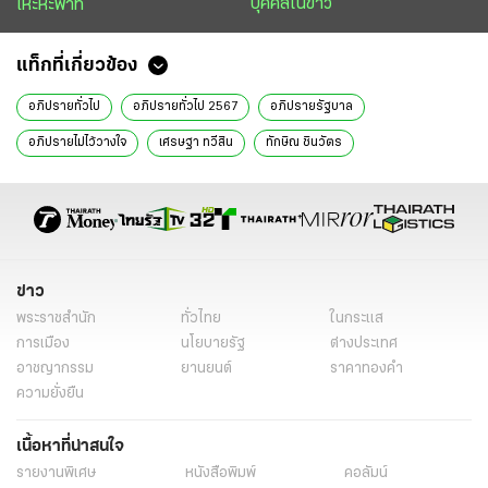
บุคคลในข่าว
เหะหะพาที
แท็กที่เกี่ยวข้อง
อภิปรายทั่วไป
อภิปรายทั่วไป 2567
อภิปรายรัฐบาล
อภิปรายไม่ไว้วางใจ
เศรษฐา ทวีสิน
ทักษิณ ชินวัตร
แพทองธาร ชินวัตร
บทบรรณาธิการ
ข่าววันนี้
ข่าว
พระราชสำนัก
ทั่วไทย
ในกระแส
การเมือง
นโยบายรัฐ
ต่างประเทศ
อาชญากรรม
ยานยนต์
ราคาทองคำ
ความยั่งยืน
เนื้อหาที่น่าสนใจ
รายงานพิเศษ
หนังสือพิมพ์
คอลัมน์