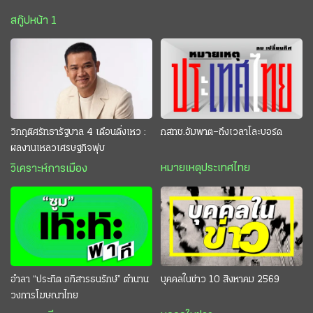
สกู๊ปหน้า 1
วิกฤติศรัทธารัฐบาล 4 เดือนดิ่งเหว :
กสทช.อัมพาต–ถึงเวลาโละบอร์ด
ผลงานเหลวเศรษฐกิจฟุบ
หมายเหตุประเทศไทย
วิเคราะห์การเมือง
อำลา “ประกิต อภิสารธนรักษ์” ตำนาน
บุคคลในข่าว 10 สิงหาคม 2569
วงการโฆษณาไทย