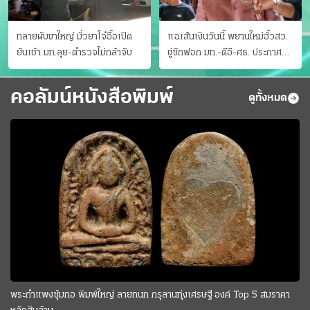
ทลายผับขาใหญ่ มั่วยาโจ๋อื้อเปิด
แฉเส้นเงินวันนี้ พยานใหม่ฮั้วสว.
ยันเช้า มท.ลุย-ตำรวจไม่กล้าจับ
ขู่ซักฟอก มท.-ดีอี-ศธ. ประกาศ
บัญชีท้องถิ่น
คอลัมน์หนังสือพิมพ์
ดูทั้งหมด
พระกำแพงซุ้มกอ พิมพ์ใหญ่ ลายกนก กรุลานทุ่งเศรษฐี องค์ Top 5 สมราคา