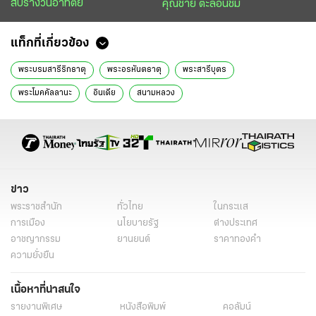
สับรางวันอาทิตย์
คุณชาย ตะลอนชิม
แท็กที่เกี่ยวข้อง
พระบรมสารีริกธาตุ
พระอรหันตธาตุ
พระสารีบุตร
พระโมคคัลลานะ
อินเดีย
สนามหลวง
พิพิธภัณฑสถานแห่งชาติพระนคร
เศรษฐา ทวีสิน
เชียงใหม่
หอคำหลวง
อุทยานหลวงราชพฤกษ์
ข่าวหน้า1
ข่าววันนี้
ข่าว
พระราชสำนัก
ทั่วไทย
ในกระแส
การเมือง
นโยบายรัฐ
ต่างประเทศ
อาชญากรรม
ยานยนต์
ราคาทองคำ
ความยั่งยืน
เนื้อหาที่น่าสนใจ
รายงานพิเศษ
หนังสือพิมพ์
คอลัมน์