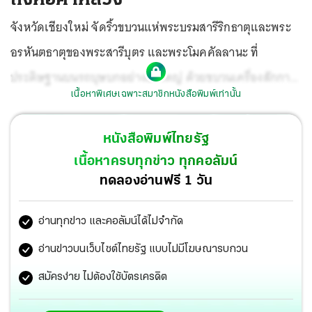
จังหวัดเชียงใหม่ จัดริ้วขบวนแห่พระบรมสารีริกธาตุและพระ
อรหันตธาตุของพระสารีบุตร และพระโมคคัลลานะ ที่
ประดิษฐานบนรถบุษบกอย่างยิ่งใหญ่ ด้วยขบวนเครื่องสักการะ
เนื้อหาพิเศษเฉพาะสมาชิกหนังสือพิมพ์เท่านั้น
ล้านนา ขบวนช่างฟ้อน พื้นเมือง ฯลฯ จากประตูช้างค้ำ มา
ประดิษฐานในมณฑปบนหอคำหลวง อุทยานหลวงราชพฤกษ์
หนังสือพิมพ์ไทยรัฐ
ให้ประชาชน สักการะในวันที่ 5-8 มี.ค.นี้.
เนื้อหาครบทุกข่าว ทุกคอลัมน์
ทดลองอ่านฟรี 1 วัน
อ่านทุกข่าว และคอลัมน์ได้ไม่จำกัด
อ่านข่าวบนเว็บไซต์ไทยรัฐ แบบไม่มีโฆษณารบกวน
สมัครง่าย ไม่ต้องใช้บัตรเครดิต