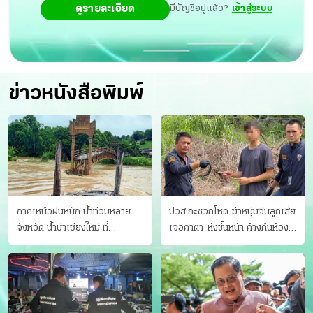
ดูรายละเอียด
มีบัญชีอยู่แล้ว?
เข้าสู่ระบบ
ข่าวหนังสือพิมพ์
ภาคเหนือฝนหนัก น้ำท่วมหลาย
ปวส.กะซวกโหด ฆ่าหนุ่มจีนลูกเสี่ย
จังหวัด นํ้าบ่าเชียงใหม่ ที่
เจอคาตา-หึงขึ้นหน้า ค้างคืนห้อง
แม่ฮ่องสอน ซัดสะพานขาด
แฟนสาว