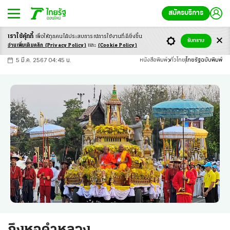
สมัครบริการ
เราใช้คุ้กกี้
เพื่อให้ทุกคนได้ประสบ
การณ์การใช้งานที่ดียิ่งขึ้น
+
ก
ก
-ก
รับทราบ
อ่านเพิ่มเติมคลิก
(Privacy Policy)
และ
(Cookie Policy)
5 มี.ค. 2567 04:45 น.
หนังสือพิมพ์
ทั่วไทย
ไทยรัฐฉบับพิมพ์
ถึงหอคำหลวง