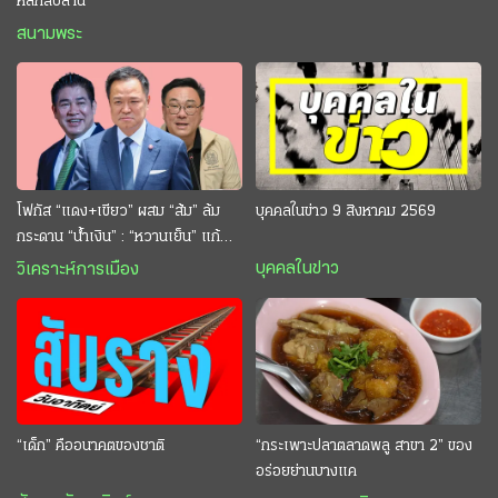
หลักสิบล้าน
สนามพระ
โฟกัส “แดง+เขียว” ผสม “ส้ม” ล้ม
บุคคลในข่าว 9 สิงหาคม 2569
กระดาน “นํ้าเงิน” : “หวานเย็น” แก้
กระหาย “อนุทิน” ดักตีกินสบาย
บุคคลในข่าว
วิเคราะห์การเมือง
“เด็ก” คืออนาคตของชาติ
“กระเพาะปลาตลาดพลู สาขา 2” ของ
อร่อยย่านบางแค