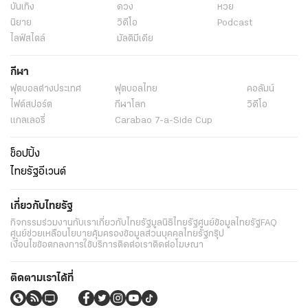
บันเทิง
ดวง
หวย
นิยาย
วิดีโอ
Podcast
ไลฟ์สไตล์
มัลติมีเดีย
กีฬา
ฟุตบอลต่่างประเทศ
ฟุตบอลไทย
คอลัมน์
ไฟต์สปอร์ต
กีฬาโลก
วิดีโอ
แกลเลอรี่
Carabao 7-a-Side Cup
ช็อปปิ้ง
ไทยรัฐอีเวนต์
เกี่ยวกับไทยรัฐ
กิจกรรม
ร่วมงานกับเรา
เกี่ยวกับไทยรัฐ
มูลนิธิไทยรัฐ
ศูนย์ข้อมูลไทยรัฐ
FAQ
ศูนย์ช่วยเหลือ
นโยบายคุ้มครองข้อมูลส่วนบุคคลไทยรัฐกรุ๊ป
เงื่อนไขข้อตกลงการใช้บริการ
ติดต่อเรา
ติดต่อโฆษณา
ติดตามเราได้ที่