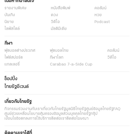
เนื้อหาที่น่าสนใจ
รายงานพิเศษ
หนังสือพิมพ์
คอลัมน์
บันเทิง
ดวง
หวย
นิยาย
วิดีโอ
Podcast
ไลฟ์สไตล์
มัลติมีเดีย
กีฬา
ฟุตบอลต่่างประเทศ
ฟุตบอลไทย
คอลัมน์
ไฟต์สปอร์ต
กีฬาโลก
วิดีโอ
แกลเลอรี่
Carabao 7-a-Side Cup
ช็อปปิ้ง
ไทยรัฐอีเวนต์
เกี่ยวกับไทยรัฐ
กิจกรรม
ร่วมงานกับเรา
เกี่ยวกับไทยรัฐ
มูลนิธิไทยรัฐ
ศูนย์ข้อมูลไทยรัฐ
FAQ
ศูนย์ช่วยเหลือ
นโยบายคุ้มครองข้อมูลส่วนบุคคลไทยรัฐกรุ๊ป
เงื่อนไขข้อตกลงการใช้บริการ
ติดต่อเรา
ติดต่อโฆษณา
ติดตามเราได้ที่