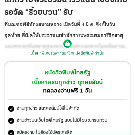
รอจัด “ริ้วขบวน” รับ
ที่มณฑลพิธีท้องสนามหลวง เมื่อวันที่ 3 มี.ค. ซึ่งเป็นวัน
สุดท้าย ที่เปิดให้ประชาชนเข้าสักการะพระบรมสารีริกธาตุ
และพระอรหันตธาตุของพระสารีบุตรและพระโมคคัลลานะ
เนื้อหาพิเศษเฉพาะสมาชิกหนังสือพิมพ์เท่านั้น
อัญเชิญจากสาธารณรัฐอินเดียมาประดิษฐานเป็นการ
ชั่วคราว ณ ประเทศไทย
โดยเปิดโอกาสให้ประชาชนมาสักกา
หนังสือพิมพ์ไทยรัฐ
ระ รอบมณฑปที่ประดิษฐานพระบรมสารีริกธาตุฯ ได้ตั้งแต่
เนื้อหาครบทุกข่าว ทุกคอลัมน์
เวลา 07.00-21.00 น. แต่ผู้สื่อข่าวรายงานว่าตั้งแต่เวลา
ทดลองอ่านฟรี 1 วัน
04.45 น. ก็มีประชาชนจำนวนมากสวมใส่ชุดขาวเดินทางมาเข้า
อ่านทุกข่าว และคอลัมน์ได้ไม่จำกัด
คิวรอบริเวณจุดคัดกรองทางเข้าสนามหลวง ตรงข้ามศาลฎีกา
ฝั่งถนนราช ดำเนินใน และทางเข้าฝั่งตรงข้ามมหาวิทยาลัย
อ่านข่าวบนเว็บไซต์ไทยรัฐ แบบไม่มีโฆษณารบกวน
ธรรมศาสตร์ ถนนหน้าพระธาตุ โดยระหว่างรอเปิดจุดคัด
สมัครง่าย ไม่ต้องใช้บัตรเครดิต