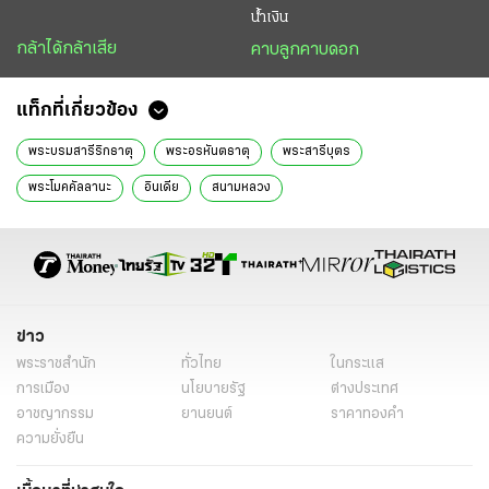
น้ำเงิน
กล้าได้กล้าเสีย
คาบลูกคาบดอก
แท็กที่เกี่ยวข้อง
พระบรมสารีริกธาตุ
พระอรหันตธาตุ
พระสารีบุตร
พระโมคคัลลานะ
อินเดีย
สนามหลวง
พิพิธภัณฑสถานแห่งชาติพระนคร
เศรษฐา ทวีสิน
เชียงใหม่
ข่าววันนี้
ข่าว
พระราชสำนัก
ทั่วไทย
ในกระแส
การเมือง
นโยบายรัฐ
ต่างประเทศ
อาชญากรรม
ยานยนต์
ราคาทองคำ
ความยั่งยืน