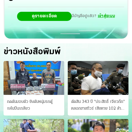
กรอง บางส่วนได้นำสมุดสวดมนต์ออกมาสวดมนต์ บ้างก็นั่ง
ดูรายละเอียด
มีบัญชีอยู่แล้ว?
เข้าสู่ระบบ
สมาธิ เจริญจิตตภาวนา ถวายเป็นพุทธบูชา
ข่าวหนังสือพิมพ์
กดดันมอบตัว ยิงดับหนุ่มรถตู้
ตัดสิน 343 ปี "ประสิทธิ์ เจียวก๊ก"
แค้นปีนเกลียว
หลอกขายทัวร์ เสียหาย 102 ล้าน
มีเหยื่อ 173 คน