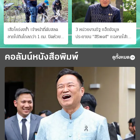
เสือโคร่งขย้ำ เจ้าหน้าที่ดับสลด
3 หน่วยงานรัฐ แฮ็กข้อมูล
ลากไปกินไกลกว่า 1 กม. ปิดห้วย
ประชาชน "สิริพงศ์" แฉลากไส้เอง
ขาแข้งชั่วคราว
"หนู" กอด "หนิม" สยบลือ
คอลัมน์หนังสือพิมพ์
ดูทั้งหมด