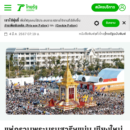
สมัครบริการ
เราใช้คุ้กกี้
เพื่อให้ทุกคนได้ประสบ
การณ์การใช้งานที่ดียิ่งขึ้น
+
ก
ก
-ก
รับทราบ
อ่านเพิ่มเติมคลิก
(Privacy Policy)
และ
(Cookie Policy)
4 มี.ค. 2567 07:19 น.
หนังสือพิมพ์
ทั่วไทย
ไทยรัฐฉบับพิมพ์
แห่กราบพระบรมสารีฯแน่น เชียงใหม่