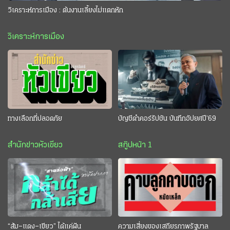
วิเคราะห์การเมือง : ต้นงานเลี้ยงไม่แตกหัก
วิเคราะห์การเมือง
ทางเลือกที่ปลอดภัย
บัญชีดำคอร์รัปชัน บันทึกอัปยศปี’69
สำนักข่าวหัวเขียว
สกู๊ปหน้า 1
“ส้ม–แดง–เขียว” ได้แค่ฝัน
ความเสี่ยงของเสถียรภาพรัฐบาล