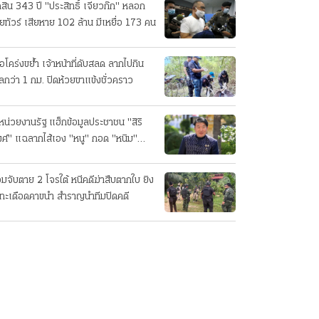
ดสิน 343 ปี "ประสิทธิ์ เจียวก๊ก" หลอก
ยทัวร์ เสียหาย 102 ล้าน มีเหยื่อ 173 คน
ือโคร่งขย้ำ เจ้าหน้าที่ดับสลด ลากไปกิน
ลกว่า 1 กม. ปิดห้วยขาแข้งชั่วคราว
หน่วยงานรัฐ แฮ็กข้อมูลประชาชน "สิริ
ศ์" แฉลากไส้เอง "หนู" กอด "หนิม"
บลือ
อมจับตาย 2 โจรใต้ หนีคดีฆ่าสืบตากใบ ยิง
ทะเดือดคาขนำ สำราญนำทีมปิดคดี