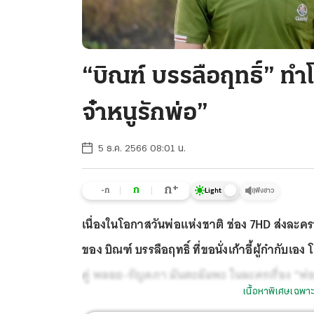
“บิณฑ์ บรรลือฤทธิ์” ท
จ๋าหนูรักพ่อ”
5 ธ.ค. 2566 08:01 น.
+
ก
ก
-ก
ฟังข่าว
Light
เนื่องในโอกาสวันพ่อแห่งชาติ ช่อง 7HD ส่งละคร
ของ บิณฑ์ บรรลือฤทธิ์ ที่ขอนั่งเก้าอี้ผู้กำกับ
คู่ พลอย-รัญดภา มันตะลัมพะ ในละครเรื่อง “พ่อ
เนื้อหาพิเศษเฉพาะ