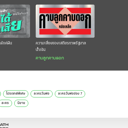
ด้แค่ฝัน
ความเสี่ยงของเสถียรภาพรัฐบาล
น้ำเงิน
คาบลูกคาบดอก
โปรเจกต์พิเศษ
ละครวันพ่อ
ละครวันพ่อช่อง 7
ละคร
นิยาย