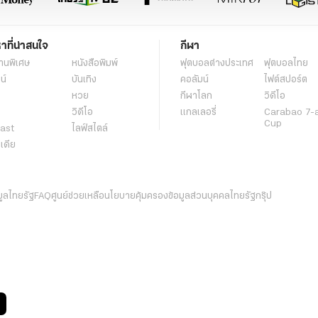
หาที่น่าสนใจ
กีฬา
านพิเศษ
หนังสือพิมพ์
ฟุตบอลต่่างประเทศ
ฟุตบอลไทย
น์
บันเทิง
คอลัมน์
ไฟต์สปอร์ต
หวย
กีฬาโลก
วิดีโอ
วิดีโอ
แกลเลอรี่
Carabao 7-
Cup
ast
ไลฟ์สไตล์
ีเดีย
มูลไทยรัฐ
FAQ
ศูนย์ช่วยเหลือ
นโยบายคุ้มครองข้อมูลส่วนบุคคลไทยรัฐกรุ๊ป