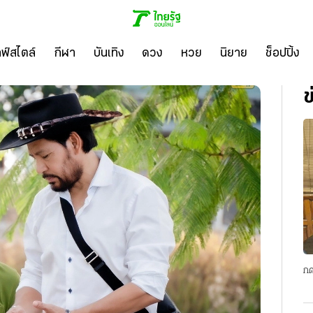
ลฟ์สไตล์
กีฬา
บันเทิง
ดวง
หวย
นิยาย
ช็อปปิ้ง
ข
กด