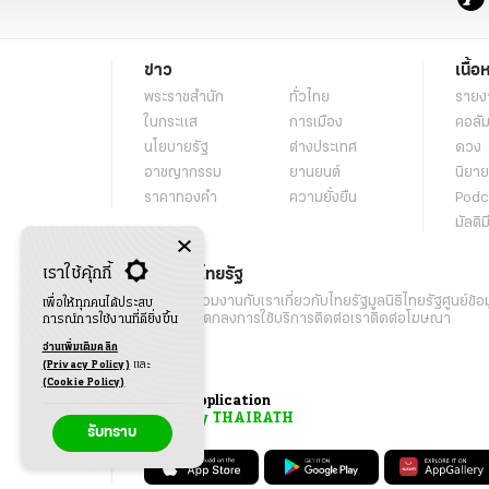
ข่าว
เนื้อ
พระราชสำนัก
ทั่วไทย
รายง
ในกระแส
การเมือง
คอลัม
นโยบายรัฐ
ต่างประเทศ
ดวง
อาชญากรรม
ยานยนต์
นิยาย
ราคาทองคำ
ความยั่งยืน
Podc
มัลติม
เราใช้คุ้กกี้
เกี่ยวกับไทยรัฐ
กิจกรรม
ร่วมงานกับเรา
เกี่ยวกับไทยรัฐ
มูลนิธิไทยรัฐ
ศูนย์ข้อ
เพื่อให้ทุกคนได้ประสบ
เงื่อนไขข้อตกลงการใช้บริการ
ติดต่อเรา
ติดต่อโฆษณา
การณ์การใช้งานที่ดียิ่งขึ้น
อ่านเพิ่มเติมคลิก
(Privacy Policy)
และ
(Cookie Policy)
Application
My THAIRATH
รับทราบ