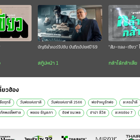
ย
บัญชีดำคอร์รัปชัน บันทึกอัปยศปี’69
“ส้ม–แดง–เขียว” ไ
ว
สกู๊ปหน้า 1
กล้าได้กล้าเสีย
กี่ยวข้อง
ือฤทธิ์
วันพ่อแห่งชาติ
วันพ่อแห่งชาติ 2566
พ่อจ๋าหนูรักพ่อ
ละครน้ำดี
ร์ ภัคพงษ์ไพศาล
พลอย รัญดภา
อ๊อฟ ชนะพล
ฮาน่า ลีวิส
ละครช่อง 7