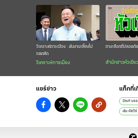
วิเคราะห์การเมือง : ต้นงานเลี้ยงไม่
ทางเลือกที่ปลอดภั
แตกหัก
สำนักข่าวหัวเขีย
วิเคราะห์การเมือง
แชร์ข่าว
แท็กที่เ
บิณฑ์ บรรล
เข้ม หัสวี