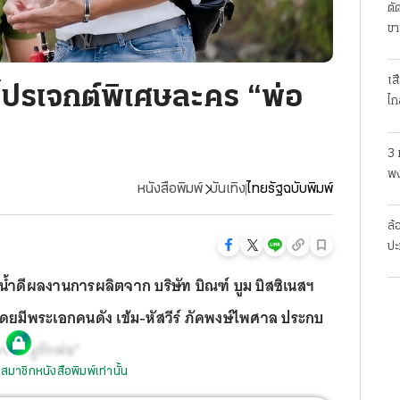
ตั
ขา
เส
ำโปรเจกต์พิเศษละคร “พ่อ
ไก
3 
พง
หนังสือพิมพ์
บันเทิง
ไทยรัฐฉบับพิมพ์
สย
ล้
ปะ
น้ำดีผลงานการผลิตจาก บริษัท บิณฑ์ บูม บิสซิเนสฯ
เอง โดยมีพระเอกคนดัง เข้ม-หัสวีร์ ภัคพงษ์ไพศาล ประกบ
จ๋าหนูรักพ่อ”
สมาชิกหนังสือพิมพ์เท่านั้น