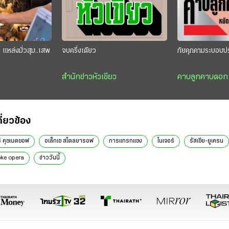
แหล่งมั่วสุม..เสพ
จบครึ่งเดียว
ภัยคุกคามระบอบป
สำนักข่าวหัวเขียว
คาบลูกคาบดอก
กี่ยวข้อง
ร์ คุซเนตซอฟ
อเล็กเซ สโตลยารอฟ
การแทรกแซง
ไนเจอร์
รัสเซีย-ยูเครน
joke opera
ข่าววันนี้