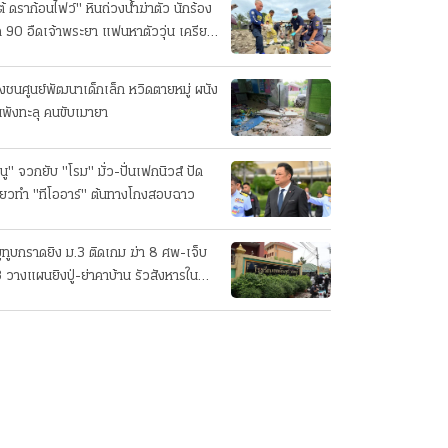
ต้ ดราก้อนไฟว์" หินถ่วงน้ำฆ่าตัว นักร้อง
ค 90 อืดเจ้าพระยา แฟนหาตัววุ่น เครียด
รกิจ!
๋งชนศูนย์พัฒนาเด็กเล็ก หวิดตายหมู่ ผนัง
นพังทะลุ คนขับเมายา
นู" จวกยับ "โรม" มั่ว-ปั่นเฟกนิวส์ ปัด
ี่ยวทํา "ทีโออาร์" ต้นทางโกงสอบฉาว
ยูทูบกราดยิง ม.3 ติดเกม ฆ่า 8 ศพ-เจ็บ
 วางแผนยิงปู่-ย่าคาบ้าน รัวสังหารใน
งเรียนทีละคน