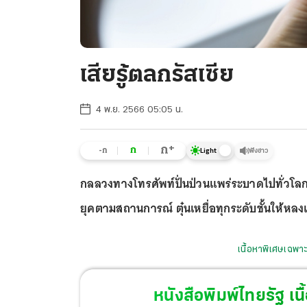
เสียรู้ตลกรัสเซีย
4 พ.ย. 2566 05:05 น.
+
ก
ก
-ก
ฟังข่าว
Light
กลลวงทางโทรศัพท์ปั่นป่วนแพร่ระบาดไปทั่วโลก
ยุคตามสถานการณ์ ตุ๋นเหยื่อทุกระดับชั้นให้หลง
เนื้อหาพิเศษเฉพาะ
หนังสือพิมพ์ไทยรัฐ
เนื