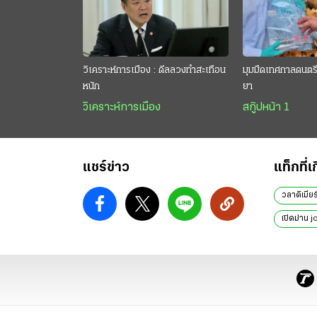
วิเคราะห์การเมือง : ดีลลวงทำสะเทือน
มุมมืดเทศกาลดนตรี 
หนัก
ยา
วิเคราะห์การเมือง
สกู๊ปหน้า 1
แชร์ข่าว
แท็กที่เ
วลาดิเมีย
เปิดม่าน 