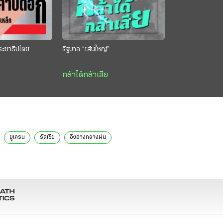
ระชาธิปไตย
รัฐบาล “เส้นใหญ่”
กล้าได้กล้าเสีย
ยูเครน
รัสเซีย
อึ่งอ่างกลางฝน