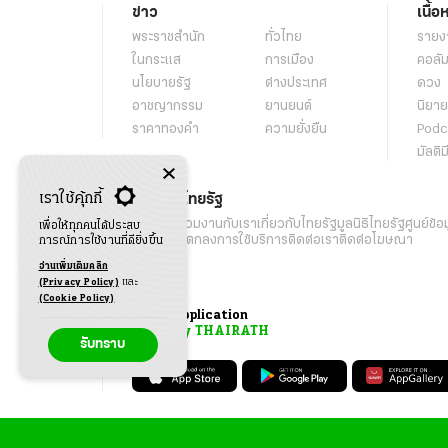
ข่าว
เนื้อ
พระราชสำนัก
ทั่วไทย
รายง
ในกระแส
การเมือง
คอลัม
นโยบายรัฐ
ต่างประเทศ
ดวง
อาชญากรรม
ยานยนต์
นิยาย
ราคาทองคำ
ความยั่งยืน
Podc
มัลติม
เราใช้คุ้กกี้
เกี่ยวกับไทยรัฐ
กิจกรรม
ร่วมงานกับเรา
เกี่ยวกับไทยรัฐ
มูลนิธิไทยรัฐ
ศูนย์ข้อ
เพื่อให้ทุกคนได้ประสบ
เงื่อนไขข้อตกลงการใช้บริการ
ติดต่อเรา
ติดต่อโฆษณา
การณ์การใช้งานที่ดียิ่งขึ้น
อ่านเพิ่มเติมคลิก
(Privacy Policy)
และ
(Cookie Policy)
Application
My THAIRATH
รับทราบ