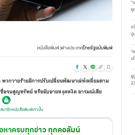
"เ
ยุ
ธุ
เก
ปู
หนังสือพิมพ์
ต่างประเทศ
ไทยรัฐฉบับพิมพ์
"ห
เอ
ดู
 พวกวายร้ายมีการปรับเปลี่ยนพัฒนาเล่ห์เหลี่ยมตาม
23
เชื่อจนสูญทรัพย์ หรืออับอายหงุดหงิด อารมณ์เสีย
โร
สมาชิกหนังสือพิมพ์เท่านั้น
้อหาครบทุกข่าว ทุกคอลัมน์