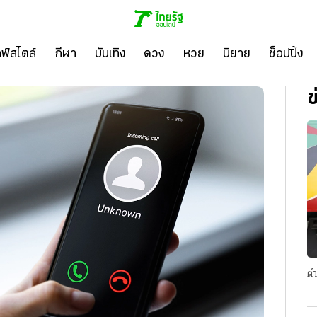
ลฟ์สไตล์
กีฬา
บันเทิง
ดวง
หวย
นิยาย
ช็อปปิ้ง
ข
ตำ