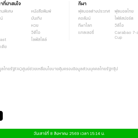
หาที่น่าสนใจ
กีฬา
านพิเศษ
หนังสือพิมพ์
ฟุตบอลต่่างประเทศ
ฟุตบอลไทย
น์
บันเทิง
คอลัมน์
ไฟต์สปอร์ต
หวย
กีฬาโลก
วิดีโอ
วิดีโอ
แกลเลอรี่
Carabao 7-
Cup
ast
ไลฟ์สไตล์
ีเดีย
มูลไทยรัฐ
FAQ
ศูนย์ช่วยเหลือ
นโยบายคุ้มครองข้อมูลส่วนบุคคลไทยรัฐกรุ๊ป
วันเสาร์ที่ 8 สิงหาคม 2569 เวลา 15:14 น.