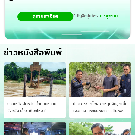
ข้อมูลที่ไม่ชอบมาพากลเราจะแจ้ง ตม.ให้ดำเนินการทันที ทั้งนี้
ดูรายละเอียด
มีบัญชีอยู่แล้ว?
เข้าสู่ระบบ
การดำเนินการเรื่องดังกล่าวที่ผ่านมาเมื่อมีชาวต่างชาติเข้ามา
สมัครเรียนตามหลักสูตรต่างๆของโรงเรียนเอกชนนอกระบบ
สช.จะดูข้อมูลจำนวนรับผู้เรียนให้มีความเหมาะสมต่อหลักสูต
รนั้นๆ พร้อมกับมีการรับรองว่ามีผู้มาสมัครเรียนในหลักสูตร
ข่าวหนังสือพิมพ์
จริงจำนวนกี่คนจากนั้นจะส่งข้อมูลเหล่านี้ให้ ตม.ตรวจสอบต่อ
ไป
ภาคเหนือฝนหนัก น้ำท่วมหลาย
ปวส.กะซวกโหด ฆ่าหนุ่มจีนลูกเสี่ย
จังหวัด นํ้าบ่าเชียงใหม่ ที่
เจอคาตา-หึงขึ้นหน้า ค้างคืนห้อง
แม่ฮ่องสอน ซัดสะพานขาด
แฟนสาว