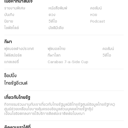
เนื้อหาที่น่าสนใจ
รายงานพิเศษ
หนังสือพิมพ์
คอลัมน์
บันเทิง
ดวง
หวย
นิยาย
วิดีโอ
Podcast
ไลฟ์สไตล์
มัลติมีเดีย
กีฬา
ฟุตบอลต่่างประเทศ
ฟุตบอลไทย
คอลัมน์
ไฟต์สปอร์ต
กีฬาโลก
วิดีโอ
แกลเลอรี่
Carabao 7-a-Side Cup
ช็อปปิ้ง
ไทยรัฐอีเวนต์
เกี่ยวกับไทยรัฐ
กิจกรรม
ร่วมงานกับเรา
เกี่ยวกับไทยรัฐ
มูลนิธิไทยรัฐ
ศูนย์ข้อมูลไทยรัฐ
FAQ
ศูนย์ช่วยเหลือ
นโยบายคุ้มครองข้อมูลส่วนบุคคลไทยรัฐกรุ๊ป
เงื่อนไขข้อตกลงการใช้บริการ
ติดต่อเรา
ติดต่อโฆษณา
ติดตามเราได้ที่