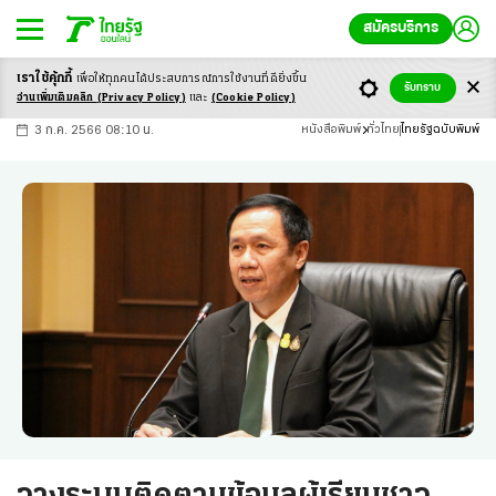
สมัครบริการ
เราใช้คุ้กกี้
เพื่อให้ทุกคนได้ประสบ
การณ์การใช้งานที่ดียิ่งขึ้น
+
ก
ก
-ก
รับทราบ
อ่านเพิ่มเติมคลิก
(Privacy Policy)
และ
(Cookie Policy)
3 ก.ค. 2566 08:10 น.
หนังสือพิมพ์
ทั่วไทย
ไทยรัฐฉบับพิมพ์
วางระบบติดตามข้อมูลผู้เรียนชาว