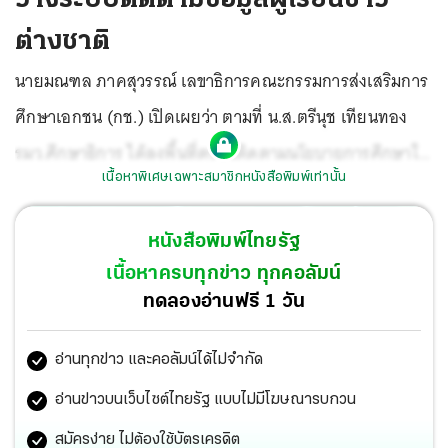
ต่างชาติ
นายมณฑล ภาคสุวรรณ์ เลขาธิการคณะกรรมการส่งเสริมการ
ศึกษาเอกชน (กช.) เปิดเผยว่า ตามที่ น.ส.ตรีนุช เทียนทอง
รมว.ศึกษาธิการ ได้ลงพื้นที่ตรวจติดตามนโยบายการศึกษาใน
เนื้อหาพิเศษเฉพาะสมาชิกหนังสือพิมพ์เท่านั้น
พื้นที่ต่างๆ ซึ่งพบข้อมูลว่าในจังหวัดท่องเที่ยวมีปัญหานักท่อง
เที่ยวต่างชาติได้ใช้ช่องทางจากการเรียนวิชาชีพในกลุ่ม
หนังสือพิมพ์ไทยรัฐ
โรงเรียนเอกชนนอกระบบ เพื่อขอต่อวีซ่าในการอยู่
เนื้อหาครบทุกข่าว ทุกคอลัมน์
ประเทศไทยไปเรื่อยๆ ซึ่งปัญหาดังกล่าว อาจส่งผลต่อภัย
ทดลองอ่านฟรี 1 วัน
ความมั่นคงของประเทศนั้น ในประเด็นดังกล่าวสำนักงานคณะ
อ่านทุกข่าว และคอลัมน์ได้ไม่จำกัด
กรรมการการศึกษาเอกชน (สช.) ได้ตรวจสอบข้อมูลและ
ประสานกับหน่วยงานที่เกี่ยวข้องทั้งกระทรวงมหาดไทย และ
อ่านข่าวบนเว็บไซต์ไทยรัฐ แบบไม่มีโฆษณารบกวน
สำนักงานตำรวจตรวจคนเข้าเมือง (ตม.) มาตลอด ซึ่งหากมี
สมัครง่าย ไม่ต้องใช้บัตรเครดิต