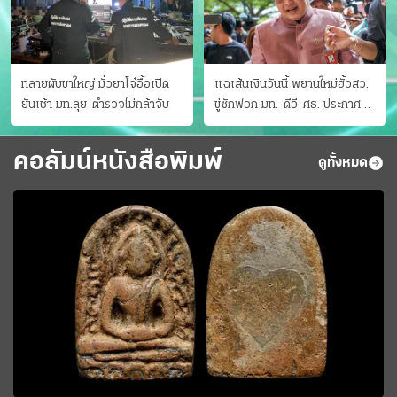
ทลายผับขาใหญ่ มั่วยาโจ๋อื้อเปิด
แฉเส้นเงินวันนี้ พยานใหม่ฮั้วสว.
ยันเช้า มท.ลุย-ตำรวจไม่กล้าจับ
ขู่ซักฟอก มท.-ดีอี-ศธ. ประกาศ
บัญชีท้องถิ่น
คอลัมน์หนังสือพิมพ์
ดูทั้งหมด