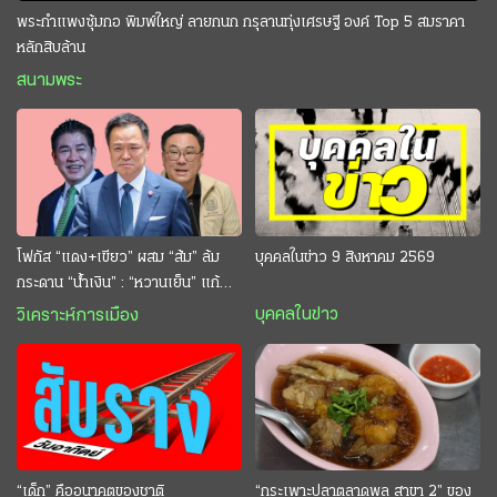
พระกำแพงซุ้มกอ พิมพ์ใหญ่ ลายกนก กรุลานทุ่งเศรษฐี องค์ Top 5 สมราคา
หลักสิบล้าน
สนามพระ
โฟกัส “แดง+เขียว” ผสม “ส้ม” ล้ม
บุคคลในข่าว 9 สิงหาคม 2569
กระดาน “นํ้าเงิน” : “หวานเย็น” แก้
กระหาย “อนุทิน” ดักตีกินสบาย
บุคคลในข่าว
วิเคราะห์การเมือง
“เด็ก” คืออนาคตของชาติ
“กระเพาะปลาตลาดพลู สาขา 2” ของ