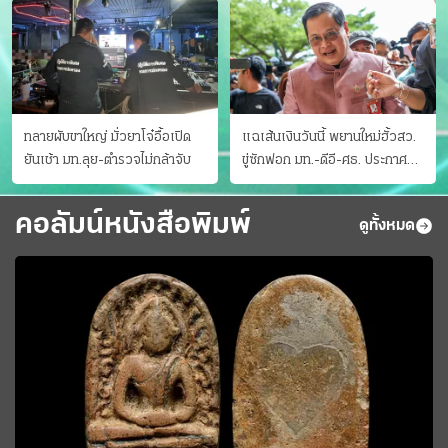
ทลายผับขาใหญ่ มั่วยาโจ๋อื้อเปิด
แฉเส้นเงินวันนี้ พยานใหม่ฮั้วสว.
ยันเช้า มท.ลุย-ตำรวจไม่กล้าจับ
ขู่ซักฟอก มท.-ดีอี-ศธ. ประกาศ
บัญชีท้องถิ่น
คอลัมน์หนังสือพิมพ์
ดูทั้งหมด