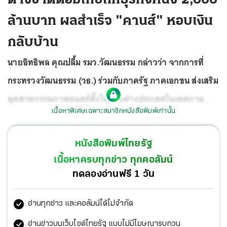
ล้านบาท ผลสำเร็จ "คานส์" หอบเงิน
กลับบ้าน
นายอิทธิพล คุณปลื้ม รมว.วัฒนธรรม กล่าวว่า จากการที่
กระทรวงวัฒนธรรม (วธ.) ร่วมกับภาครัฐ ภาคเอกชน ส่งเสริม
อุตสาหกรรมภาพยนตร์ทั้งในและต่างประเทศในเทศกาล
เนื้อหาพิเศษเฉพาะสมาชิกหนังสือพิมพ์เท่านั้น
ภาพยนตร์เมืองคานส์ สาธารณรัฐฝรั่งเศส ผลปรากฏว่า
ประเทศไทยสามารถส่งเสริมอุตสาหกรรมภาพยนตร์ของไทย
หนังสือพิมพ์ไทยรัฐ
และขยายตลาดภาพยนตร์ไทยสู่ระดับนานาชาติ และผลักดัน
เนื้อหาครบทุกข่าว ทุกคอลัมน์
“SoftPower” ความเป็นไทยได้อย่างเป็นรูปธรรม ซึ่งสรุปผล
ทดลองอ่านฟรี 1 วัน
การดำเนินงาน เป็นที่น่ายินดีว่า มีผู้ประกอบกิจการภาพยนตร์
อ่านทุกข่าว และคอลัมน์ได้ไม่จำกัด
ภาคเอกชนไทยเข้าร่วมงาน 12 บริษัท อาทิ Benetone Films,
BrandThink, Film Frame Productions, GDH 559, Halo
อ่านข่าวบนเว็บไซต์ไทยรัฐ แบบไม่มีโฆษณารบกวน