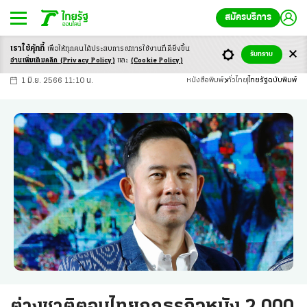
สมัครบริการ
เราใช้คุ้กกี้
เพื่อให้ทุกคนได้ประสบ
การณ์การใช้งานที่ดียิ่งขึ้น
+
ก
ก
-ก
รับทราบ
อ่านเพิ่มเติมคลิก
(Privacy Policy)
และ
(Cookie Policy)
1 มิ.ย. 2566 11:10 น.
หนังสือพิมพ์
ทั่วไทย
ไทยรัฐฉบับพิมพ์
ต่างชาติตอมไทยถกธุรกิจหนัง 2,000