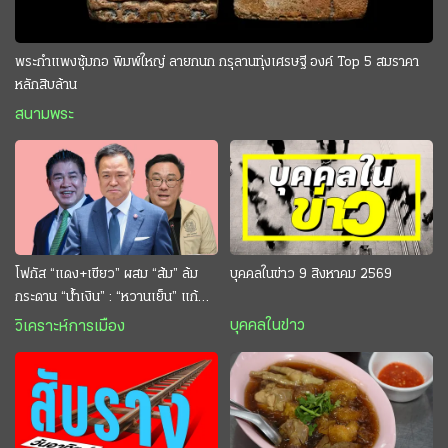
พระกำแพงซุ้มกอ พิมพ์ใหญ่ ลายกนก กรุลานทุ่งเศรษฐี องค์ Top 5 สมราคา
หลักสิบล้าน
สนามพระ
โฟกัส “แดง+เขียว” ผสม “ส้ม” ล้ม
บุคคลในข่าว 9 สิงหาคม 2569
กระดาน “นํ้าเงิน” : “หวานเย็น” แก้
กระหาย “อนุทิน” ดักตีกินสบาย
บุคคลในข่าว
วิเคราะห์การเมือง