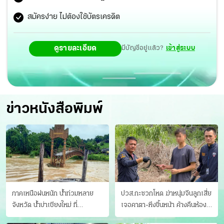
Productions, Kantana Motion Pictures, M Pictures,
สมัครง่าย ไม่ต้องใช้บัตรเครดิต
Right Beyond, Sahamongkolfilm International และ
ดูรายละเอียด
มีบัญชีอยู่แล้ว?
เข้าสู่ระบบ
Yggdrazil Group เนรมิตรหนังฟิล์ม และเวลา เอ็นเตอร์เทน
เม้นท์ ซึ่งให้ความร่วมมือในหลากหลายกิจกรรม อาทิ กิจกรรม
ตลาดซื้อขายภาพยนตร์ และนิทรรศการคูหาประเทศไทย โดย
มีมูลค่าการเจรจาการค้ารวมกว่า 2,000 ล้านบาท นอกจากนี้
ข่าวหนังสือพิมพ์
ไฮไลต์ของคูหาประเทศไทย คือการจัดกิจกรรม Thai Film
Pitching Project 2023 นำเสนอโครงการการสร้างภาพยนตร์
เพื่อการร่วมลงทุน 2 เรื่อง ได้แก่ ทองหล่อคิดส์ โดย อาทิตย์
อัสสรัตน์ และ เจ้าหงิญ โดย เอมอัยย์ พลพิทักษ์ ซึ่งพบว่า มี
43 บริษัท ที่สนใจเข้าร่วมลงทุนมูลค่าประมาณ 100 ล้านบาท
ภาคเหนือฝนหนัก น้ำท่วมหลาย
ปวส.กะซวกโหด ฆ่าหนุ่มจีนลูกเสี่ย
จังหวัด นํ้าบ่าเชียงใหม่ ที่
เจอคาตา-หึงขึ้นหน้า ค้างคืนห้อง
แม่ฮ่องสอน ซัดสะพานขาด
แฟนสาว