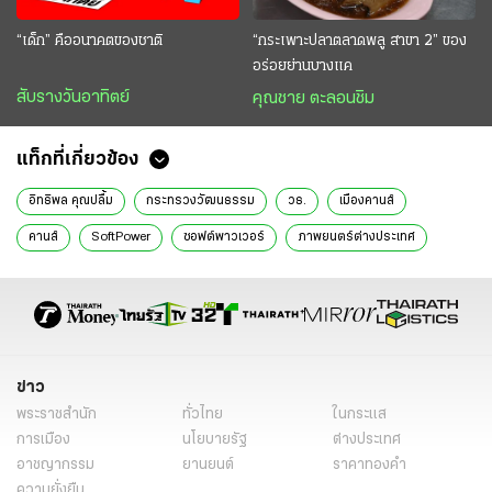
“เด็ก” คืออนาคตของชาติ
“กระเพาะปลาตลาดพลู สาขา 2” ของ
อร่อยย่านบางแค
สับรางวันอาทิตย์
คุณชาย ตะลอนชิม
แท็กที่เกี่ยวข้อง
อิทธิพล คุณปลื้ม
กระทรวงวัฒนธรรม
วธ.
เมืองคานส์
คานส์
SoftPower
ซอฟต์พาวเวอร์
ภาพยนตร์ต่างประเทศ
ข่าววันนี้
ข่าว
พระราชสำนัก
ทั่วไทย
ในกระแส
การเมือง
นโยบายรัฐ
ต่างประเทศ
อาชญากรรม
ยานยนต์
ราคาทองคำ
ความยั่งยืน