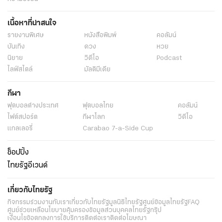
เนื้อหาที่น่าสนใจ
รายงานพิเศษ
หนังสือพิมพ์
คอลัมน์
บันเทิง
ดวง
หวย
นิยาย
วิดีโอ
Podcast
ไลฟ์สไตล์
มัลติมีเดีย
กีฬา
ฟุตบอลต่่างประเทศ
ฟุตบอลไทย
คอลัมน์
ไฟต์สปอร์ต
กีฬาโลก
วิดีโอ
แกลเลอรี่
Carabao 7-a-Side Cup
ช็อปปิ้ง
ไทยรัฐอีเวนต์
เกี่ยวกับไทยรัฐ
กิจกรรม
ร่วมงานกับเรา
เกี่ยวกับไทยรัฐ
มูลนิธิไทยรัฐ
ศูนย์ข้อมูลไทยรัฐ
FAQ
ศูนย์ช่วยเหลือ
นโยบายคุ้มครองข้อมูลส่วนบุคคลไทยรัฐกรุ๊ป
เงื่อนไขข้อตกลงการใช้บริการ
ติดต่อเรา
ติดต่อโฆษณา