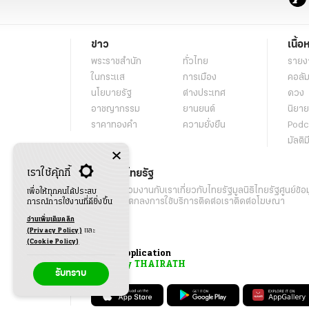
ข่าว
เนื้อ
พระราชสำนัก
ทั่วไทย
รายง
ในกระแส
การเมือง
คอลัม
นโยบายรัฐ
ต่างประเทศ
ดวง
อาชญากรรม
ยานยนต์
นิยาย
ราคาทองคำ
ความยั่งยืน
Podc
มัลติม
เราใช้คุ้กกี้
เกี่ยวกับไทยรัฐ
กิจกรรม
ร่วมงานกับเรา
เกี่ยวกับไทยรัฐ
มูลนิธิไทยรัฐ
ศูนย์ข้อ
เพื่อให้ทุกคนได้ประสบ
เงื่อนไขข้อตกลงการใช้บริการ
ติดต่อเรา
ติดต่อโฆษณา
การณ์การใช้งานที่ดียิ่งขึ้น
อ่านเพิ่มเติมคลิก
(Privacy Policy)
และ
(Cookie Policy)
Application
My THAIRATH
รับทราบ