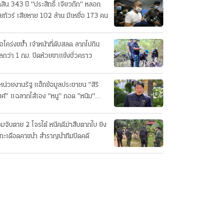
ดสิน 343 ปี "ประสิทธิ์ เจียวก๊ก" หลอก
ยทัวร์ เสียหาย 102 ล้าน มีเหยื่อ 173 คน
ือโคร่งขย้ำ เจ้าหน้าที่ดับสลด ลากไปกิน
ลกว่า 1 กม. ปิดห้วยขาแข้งชั่วคราว
หน่วยงานรัฐ แฮ็กข้อมูลประชาชน "สิริ
ศ์" แฉลากไส้เอง "หนู" กอด "หนิม"
บลือ
อมจับตาย 2 โจรใต้ หนีคดีฆ่าสืบตากใบ ยิง
ทะเดือดคาขนำ สำราญนำทีมปิดคดี