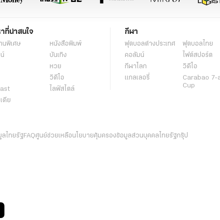
หาที่น่าสนใจ
กีฬา
านพิเศษ
หนังสือพิมพ์
ฟุตบอลต่่างประเทศ
ฟุตบอลไทย
น์
บันเทิง
คอลัมน์
ไฟต์สปอร์ต
หวย
กีฬาโลก
วิดีโอ
วิดีโอ
แกลเลอรี่
Carabao 7-
Cup
ast
ไลฟ์สไตล์
ีเดีย
มูลไทยรัฐ
FAQ
ศูนย์ช่วยเหลือ
นโยบายคุ้มครองข้อมูลส่วนบุคคลไทยรัฐกรุ๊ป