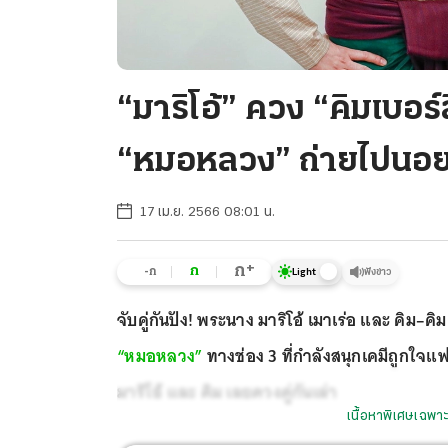
“มาริโอ้” ควง “คิมเบอร์ลี
“หมอหลวง” ถ่ายไปนอย
17 เม.ย. 2566 08:01 น.
+
ก
ก
-ก
ฟังข่าว
Light
จับคู่กันปัง! พระนาง มาริโอ้ เมาเร่อ และ คิม–ค
“หมอหลวง”
ทางช่อง 3 ที่กำลังสนุกเคมีถูกใจแ
มาริโอ้ และ คิม เลยควงคู่กันเล่า
เนื้อหาพิเศษเฉพาะ