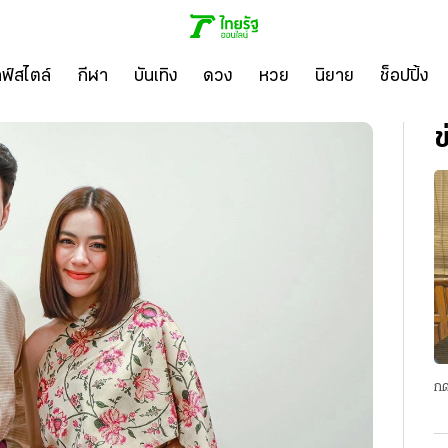
ลฟ์สไตล์
กีฬา
บันเทิง
ดวง
หวย
นิยาย
ช็อปปิ้ง
ข
กด