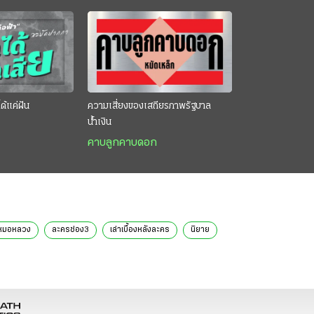
ด้แค่ฝัน
ความเสี่ยงของเสถียรภาพรัฐบาล
น้ำเงิน
คาบลูกคาบดอก
ังหมอหลวง
ละครช่อง3
เล่าเบื้องหลังละคร
นิยาย