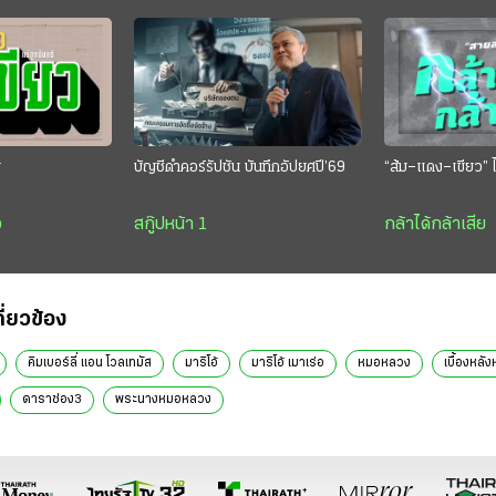
ย
บัญชีดำคอร์รัปชัน บันทึกอัปยศปี’69
“ส้ม–แดง–เขียว” ไ
ว
สกู๊ปหน้า 1
กล้าได้กล้าเสีย
กี่ยวข้อง
คิมเบอร์ลี่ แอน โวลเทมัส
มาริโอ้
มาริโอ้ เมาเร่อ
หมอหลวง
เบื้องหล
ดาราช่อง3
พระนางหมอหลวง