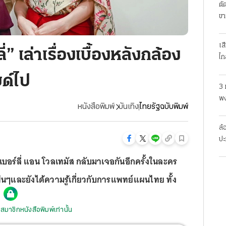
ตั
ขา
เส
่” เล่าเรื่องเบื้องหลังกล้อง
ไก
ด์ไป
3 
พง
หนังสือพิมพ์
บันเทิง
ไทยรัฐฉบับพิมพ์
สย
ล้
ปะ
ิมเบอร์ลี่ แอน โวลเทมัส กลับมาเจอกันอีกครั้งในละคร
ฟนๆและยังได้ความรู้เกี่ยวกับการแพทย์แผนไทย ทั้ง
สมาชิกหนังสือพิมพ์เท่านั้น