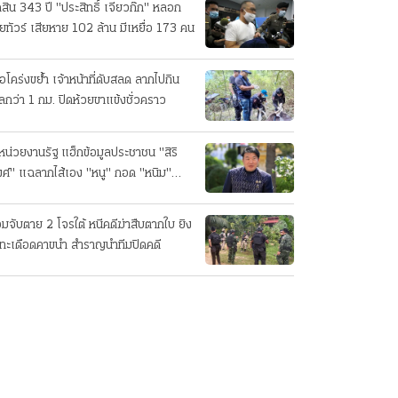
ดสิน 343 ปี "ประสิทธิ์ เจียวก๊ก" หลอก
ยทัวร์ เสียหาย 102 ล้าน มีเหยื่อ 173 คน
ือโคร่งขย้ำ เจ้าหน้าที่ดับสลด ลากไปกิน
ลกว่า 1 กม. ปิดห้วยขาแข้งชั่วคราว
หน่วยงานรัฐ แฮ็กข้อมูลประชาชน "สิริ
ศ์" แฉลากไส้เอง "หนู" กอด "หนิม"
บลือ
อมจับตาย 2 โจรใต้ หนีคดีฆ่าสืบตากใบ ยิง
ทะเดือดคาขนำ สำราญนำทีมปิดคดี