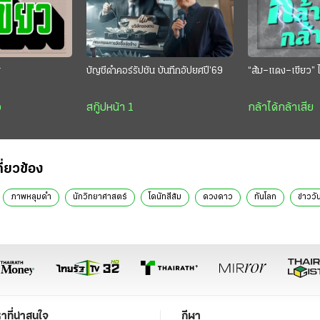
ย
บัญชีดำคอร์รัปชัน บันทึกอัปยศปี’69
“ส้ม–แดง–เขียว” ไ
ว
สกู๊ปหน้า 1
กล้าได้กล้าเสีย
กี่ยวข้อง
ภาพหลุมดำ
นักวิทยาศาสตร์
โดนัทสีส้ม
ดวงดาว
ทันโลก
ข่าววัน
หาที่น่าสนใจ
กีฬา