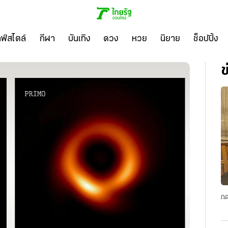
ลฟ์สไตล์
กีฬา
บันเทิง
ดวง
หวย
นิยาย
ช็อปปิ้ง
ข
กด