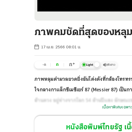
ภาพคมชัดที่สุดของหลุ
17 เม.ย. 2566 08:01 น.
+
ก
ก
-ก
ฟังข่าว
Light
ภาพหลุมดำมวลยวดยิ่งอันโด่งดังที่กล้องโทรทรร
ใจกลางกาแล็กซีเมซีเยร์ 87 (Messier 87) เป็น
ล้านดวง อยู่ห่างจากโลก 54 ล้านปีแสง ลักษณะข
เนื้อหาพิเศษเฉพาะ
หนังสือพิมพ์ไทยรัฐ
เนื