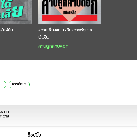
ด้แค่ฝัน
ความเสี่ยงของเสถียรภาพรัฐบาล
น้ำเงิน
คาบลูกคาบดอก
นี้
การศึกษา
ช็อปปิ้ง