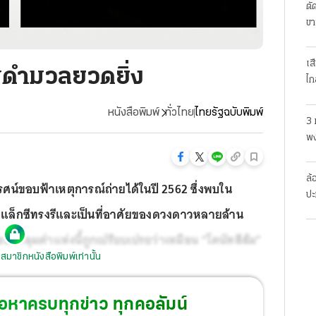
ตั
ขา
เส
มดำมวลยวดยิ่ง
ไก
หนังสือพิมพ์
ทั่วไทย
ไทยรัฐฉบับพิมพ์
3 
พง
สย
ล้
ศน์ขอบฟ้าเหตุการณ์ถ่ายได้ในปี 2562 ซึ่งพบใน
ปะ
กาแล็กซีทรงรีและเป็นที่อาศัยของดวงดาวหลายล้าน
องหลุมดำแห่งนี้ถูกเปรียบเปรยว่าเหมือน “โดนัทสีส้ม”
สมาชิกหนังสือพิมพ์เท่านั้น
้อหาครบทุกข่าว ทุกคอลัมน์