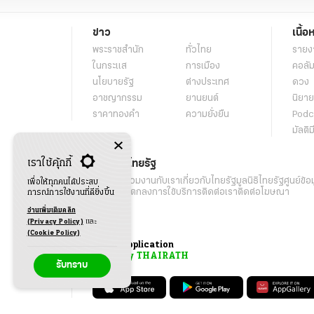
ข่าว
เนื้อ
พระราชสำนัก
ทั่วไทย
รายง
ในกระแส
การเมือง
คอลัม
นโยบายรัฐ
ต่างประเทศ
ดวง
อาชญากรรม
ยานยนต์
นิยาย
ราคาทองคำ
ความยั่งยืน
Podc
มัลติม
เราใช้คุ้กกี้
เกี่ยวกับไทยรัฐ
กิจกรรม
ร่วมงานกับเรา
เกี่ยวกับไทยรัฐ
มูลนิธิไทยรัฐ
ศูนย์ข้อ
เพื่อให้ทุกคนได้ประสบ
เงื่อนไขข้อตกลงการใช้บริการ
ติดต่อเรา
ติดต่อโฆษณา
การณ์การใช้งานที่ดียิ่งขึ้น
อ่านเพิ่มเติมคลิก
(Privacy Policy)
และ
(Cookie Policy)
Application
My THAIRATH
รับทราบ