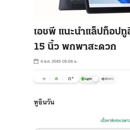
เอชพี แนะนำแล็ปท็อปทู
15 นิ้ว พกพาสะดวก
4 ธ.ค. 2565 05:09 น.
+
ก
ก
-ก
ฟังข่าว
Light
ทูอินวัน
เนื้อหาพิเศษเฉพาะ