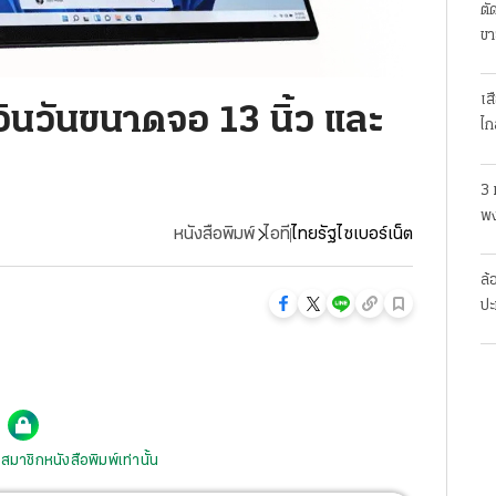
ตั
ขา
เส
อินวันขนาดจอ 13 นิ้ว และ
ไก
3 
พง
หนังสือพิมพ์
ไอที
ไทยรัฐไซเบอร์เน็ต
สย
ล้
ปะ
สมาชิกหนังสือพิมพ์เท่านั้น