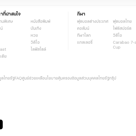
หาที่น่าสนใจ
กีฬา
านพิเศษ
หนังสือพิมพ์
ฟุตบอลต่่างประเทศ
ฟุตบอลไทย
น์
บันเทิง
คอลัมน์
ไฟต์สปอร์ต
หวย
กีฬาโลก
วิดีโอ
วิดีโอ
แกลเลอรี่
Carabao 7-
Cup
ast
ไลฟ์สไตล์
ีเดีย
มูลไทยรัฐ
FAQ
ศูนย์ช่วยเหลือ
นโยบายคุ้มครองข้อมูลส่วนบุคคลไทยรัฐกรุ๊ป