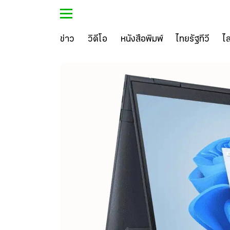
ข่าว
วิดีโอ
หนังสือพิมพ์
ไทยรัฐทีวี
ไ