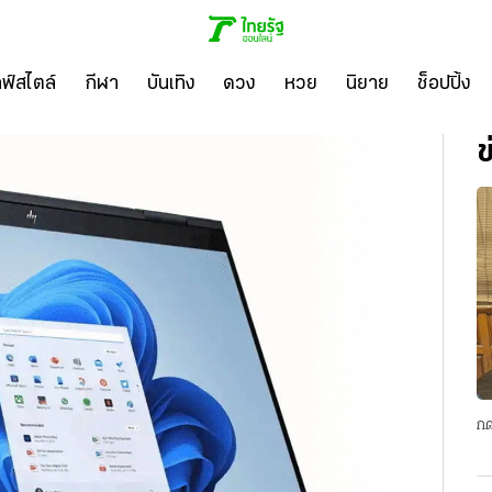
ลฟ์สไตล์
กีฬา
บันเทิง
ดวง
หวย
นิยาย
ช็อปปิ้ง
ข
กด