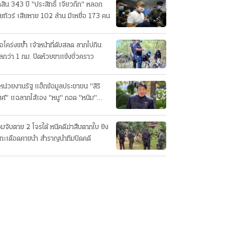
ดสิน 343 ปี "ประสิทธิ์ เจียวก๊ก" หลอก
ยทัวร์ เสียหาย 102 ล้าน มีเหยื่อ 173 คน
ือโคร่งขย้ำ เจ้าหน้าที่ดับสลด ลากไปกิน
ลกว่า 1 กม. ปิดห้วยขาแข้งชั่วคราว
หน่วยงานรัฐ แฮ็กข้อมูลประชาชน "สิริ
ศ์" แฉลากไส้เอง "หนู" กอด "หนิม"
บลือ
อมจับตาย 2 โจรใต้ หนีคดีฆ่าสืบตากใบ ยิง
ทะเดือดคาขนำ สำราญนำทีมปิดคดี