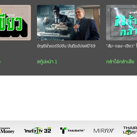
ย
บัญชีดำคอร์รัปชัน บันทึกอัปยศปี’69
“ส้ม–แดง–เขียว” ไ
ว
สกู๊ปหน้า 1
กล้าได้กล้าเสีย