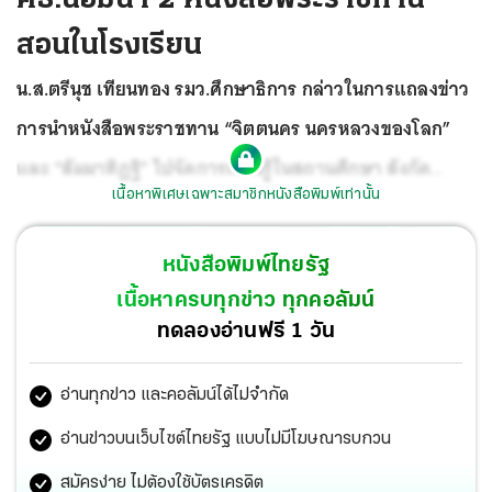
สอนในโรงเรียน
น.ส.ตรีนุช เทียนทอง รมว.ศึกษาธิการ กล่าวในการแถลงข่าว
การนำหนังสือพระราชทาน “จิตตนคร นครหลวงของโลก”
และ “สัมมาทิฏฐิ” ไปจัดการเรียนรู้ในสถานศึกษา สังกัด
เนื้อหาพิเศษเฉพาะสมาชิกหนังสือพิมพ์เท่านั้น
สำนักงานคณะกรรมการการศึกษาขั้นพื้นฐาน (สพฐ.) ว่า
ด้วย
สำนึกในพระมหากรุณาธิคุณพระบาทสมเด็จ พระวชิรเกล้าเจ้า
หนังสือพิมพ์ไทยรัฐ
อยู่หัว ให้จัดพิมพ์หนังสือ “จิตตนคร นครหลวงของโลก” และ
เนื้อหาครบทุกข่าว ทุกคอลัมน์
หนังสือ “สัมมาทิฏฐิ ตามพระเถราธิบายของท่านพระสารีบุตร
ทดลองอ่านฟรี 1 วัน
เถระ” ซึ่งเป็นพระนิพนธ์ในสมเด็จพระสังฆราชเจ้า กรมหลวง
อ่านทุกข่าว และคอลัมน์ได้ไม่จำกัด
วชิรญาณสังวร (เจริญ สุวฑฺฒโน) เพื่อพระราชทานแก่พสก
นิกรทั่วไป
อ่านข่าวบนเว็บไซต์ไทยรัฐ แบบไม่มีโฆษณารบกวน
สมัครง่าย ไม่ต้องใช้บัตรเครดิต