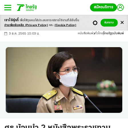
สมัครบริการ
เราใช้คุ้กกี้
เพื่อให้ทุกคนได้ประสบ
การณ์การใช้งานที่ดียิ่งขึ้น
+
ก
ก
-ก
รับทราบ
อ่านเพิ่มเติมคลิก
(Privacy Policy)
และ
(Cookie Policy)
3 ธ.ค. 2565 10:03 น.
หนังสือพิมพ์
ทั่วไทย
ไทยรัฐฉบับพิมพ์
ศธ.น้อมนำ 2 หนังสือพระราชทาน