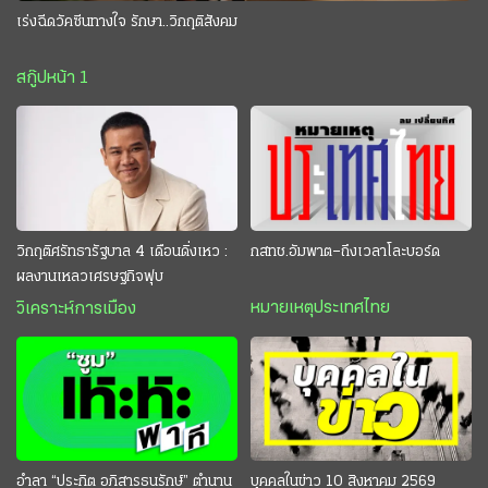
เร่งฉีดวัคซีนทางใจ รักษา..วิกฤติสังคม
สกู๊ปหน้า 1
วิกฤติศรัทธารัฐบาล 4 เดือนดิ่งเหว :
กสทช.อัมพาต–ถึงเวลาโละบอร์ด
ผลงานเหลวเศรษฐกิจฟุบ
หมายเหตุประเทศไทย
วิเคราะห์การเมือง
อำลา “ประกิต อภิสารธนรักษ์” ตำนาน
บุคคลในข่าว 10 สิงหาคม 2569