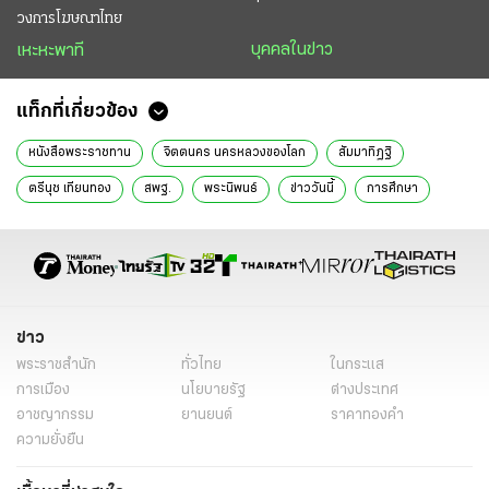
วงการโฆษณาไทย
บุคคลในข่าว
เหะหะพาที
แท็กที่เกี่ยวข้อง
หนังสือพระราชทาน
จิตตนคร นครหลวงของโลก
สัมมาทิฏฐิ
ตรีนุช เทียนทอง
สพฐ.
พระนิพนธ์
ข่าววันนี้
การศึกษา
ข่าว
พระราชสำนัก
ทั่วไทย
ในกระแส
การเมือง
นโยบายรัฐ
ต่างประเทศ
อาชญากรรม
ยานยนต์
ราคาทองคำ
ความยั่งยืน