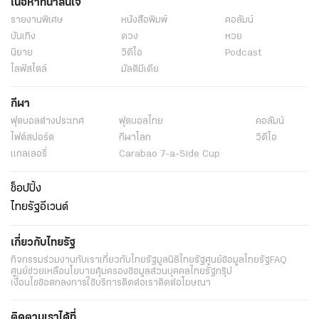
เนื้อหาที่น่าสนใจ
รายงานพิเศษ
หนังสือพิมพ์
คอลัมน์
บันเทิง
ดวง
หวย
นิยาย
วิดีโอ
Podcast
ไลฟ์สไตล์
มัลติมีเดีย
กีฬา
ฟุตบอลต่่างประเทศ
ฟุตบอลไทย
คอลัมน์
ไฟต์สปอร์ต
กีฬาโลก
วิดีโอ
แกลเลอรี่
Carabao 7-a-Side Cup
ช็อปปิ้ง
ไทยรัฐอีเวนต์
เกี่ยวกับไทยรัฐ
กิจกรรม
ร่วมงานกับเรา
เกี่ยวกับไทยรัฐ
มูลนิธิไทยรัฐ
ศูนย์ข้อมูลไทยรัฐ
FAQ
ศูนย์ช่วยเหลือ
นโยบายคุ้มครองข้อมูลส่วนบุคคลไทยรัฐกรุ๊ป
เงื่อนไขข้อตกลงการใช้บริการ
ติดต่อเรา
ติดต่อโฆษณา
ติดตามเราได้ที่