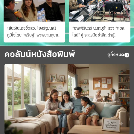
เส้นเงินโกงฮั้วสว. โยงรัฐมนตรี
“เทพศิรินทร์ นนทบุรี” ผวา “แชต
ภูมิใจไทย “พริษฐ์” พาพยานลุยแฉ
ไลน์” ขู่ จะลงมือซ้ำอีก ทําผู้
มีโอนให้คนกกต.ด้วย
ปกครองแตกตื่นแจ้งตำรวจ
คอลัมน์หนังสือพิมพ์
ดูทั้งหมด