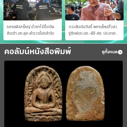
ทลายผับขาใหญ่ มั่วยาโจ๋อื้อเปิด
แฉเส้นเงินวันนี้ พยานใหม่ฮั้วสว.
ยันเช้า มท.ลุย-ตำรวจไม่กล้าจับ
ขู่ซักฟอก มท.-ดีอี-ศธ. ประกาศ
บัญชีท้องถิ่น
คอลัมน์หนังสือพิมพ์
ดูทั้งหมด