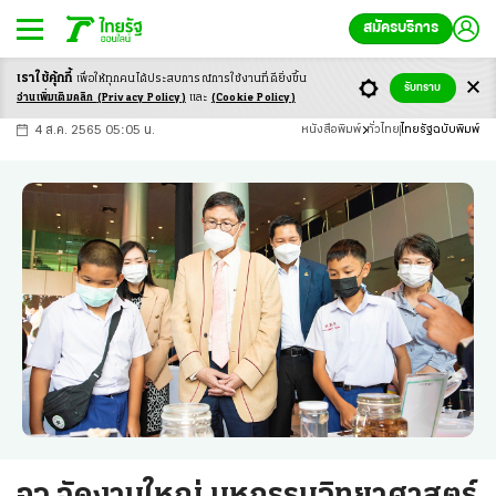
สมัครบริการ
เราใช้คุ้กกี้
เพื่อให้ทุกคนได้ประสบ
การณ์การใช้งานที่ดียิ่งขึ้น
+
ก
ก
-ก
รับทราบ
อ่านเพิ่มเติมคลิก
(Privacy Policy)
และ
(Cookie Policy)
4 ส.ค. 2565 05:05 น.
หนังสือพิมพ์
ทั่วไทย
ไทยรัฐฉบับพิมพ์
อว.จัดงานใหญ่ มหกรรมวิทยาศาสตร์