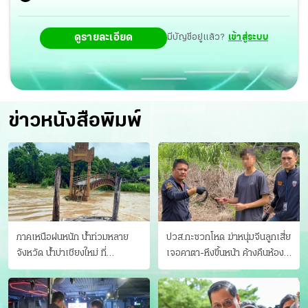
ดูรายละเอียด
มีบัญชีอยู่แล้ว?
เข้าสู่ระบบ
ข่าวหนังสือพิมพ์
ภาคเหนือฝนหนัก น้ำท่วมหลาย
ปวส.กะซวกโหด ฆ่าหนุ่มจีนลูกเสี่ย
จังหวัด นํ้าบ่าเชียงใหม่ ที่
เจอคาตา-หึงขึ้นหน้า ค้างคืนห้อง
แม่ฮ่องสอน ซัดสะพานขาด
แฟนสาว