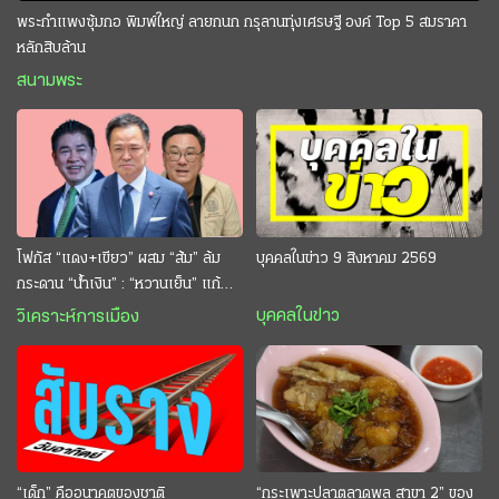
พระกำแพงซุ้มกอ พิมพ์ใหญ่ ลายกนก กรุลานทุ่งเศรษฐี องค์ Top 5 สมราคา
หลักสิบล้าน
สนามพระ
โฟกัส “แดง+เขียว” ผสม “ส้ม” ล้ม
บุคคลในข่าว 9 สิงหาคม 2569
กระดาน “นํ้าเงิน” : “หวานเย็น” แก้
กระหาย “อนุทิน” ดักตีกินสบาย
บุคคลในข่าว
วิเคราะห์การเมือง
“เด็ก” คืออนาคตของชาติ
“กระเพาะปลาตลาดพลู สาขา 2” ของ