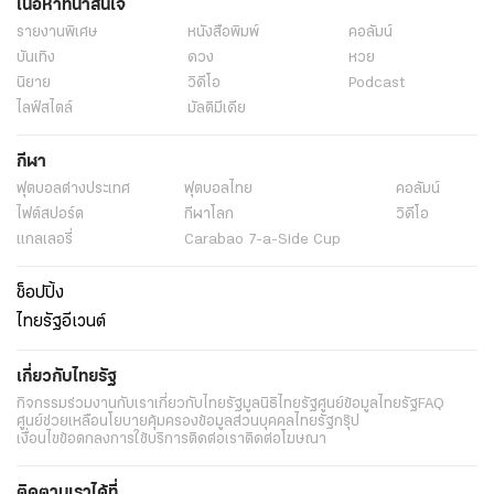
เนื้อหาที่น่าสนใจ
รายงานพิเศษ
หนังสือพิมพ์
คอลัมน์
บันเทิง
ดวง
หวย
นิยาย
วิดีโอ
Podcast
ไลฟ์สไตล์
มัลติมีเดีย
กีฬา
ฟุตบอลต่่างประเทศ
ฟุตบอลไทย
คอลัมน์
ไฟต์สปอร์ต
กีฬาโลก
วิดีโอ
แกลเลอรี่
Carabao 7-a-Side Cup
ช็อปปิ้ง
ไทยรัฐอีเวนต์
เกี่ยวกับไทยรัฐ
กิจกรรม
ร่วมงานกับเรา
เกี่ยวกับไทยรัฐ
มูลนิธิไทยรัฐ
ศูนย์ข้อมูลไทยรัฐ
FAQ
ศูนย์ช่วยเหลือ
นโยบายคุ้มครองข้อมูลส่วนบุคคลไทยรัฐกรุ๊ป
เงื่อนไขข้อตกลงการใช้บริการ
ติดต่อเรา
ติดต่อโฆษณา
ติดตามเราได้ที่