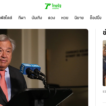
ลฟ์สไตล์
กีฬา
บันเทิง
ดวง
หวย
นิยาย
ช็อปปิ้ง
ข
รว