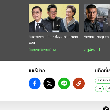
วิเคราะห์การเมือง : ถึงจุดเสริม "เดอะ
จิตวิทยาอาชญากร 
แบก"
สกู๊ปหน้า 1
วิเคราะห์การเมือง
แชร์ข่าว
แท็กที่เ
อาวุธนิวเค
ซูม
ข