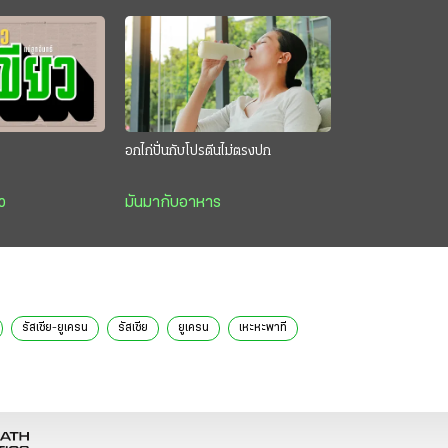
อกไก่ปั่นกับโปรตีนไม่ตรงปก
ว
มันมากับอาหาร
รัสเซีย-ยูเครน
รัสเซีย
ยูเครน
เหะหะพาที