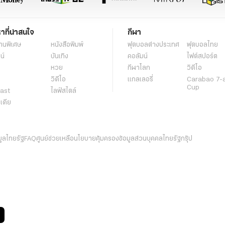
หาที่น่าสนใจ
กีฬา
านพิเศษ
หนังสือพิมพ์
ฟุตบอลต่่างประเทศ
ฟุตบอลไทย
น์
บันเทิง
คอลัมน์
ไฟต์สปอร์ต
หวย
กีฬาโลก
วิดีโอ
วิดีโอ
แกลเลอรี่
Carabao 7-
Cup
ast
ไลฟ์สไตล์
ีเดีย
มูลไทยรัฐ
FAQ
ศูนย์ช่วยเหลือ
นโยบายคุ้มครองข้อมูลส่วนบุคคลไทยรัฐกรุ๊ป