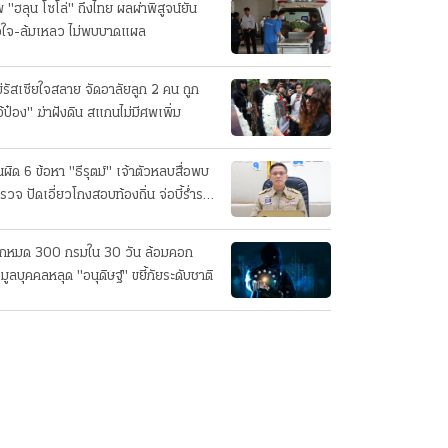
 "ฮลุน โซโล่" ถึงไทย ผลผ่าพิสูจน์ยัน
วใจ-ล้มเหลว ไม่พบบาดแผล
่รัสเซียใจสลาย จัดอาลัยลูก 2 คน ถูก
อ้ป๋อง" ฆ่าฝังดิน สแกนไม่มีศพเพิ่ม
นผิด 6 ข้อหา "ธีรุตม์" เจ้าตัวหลบสื่อพบ
รวจ ปัดเอี่ยวโกงสอบท้องถิ่น จ่อบี้รํ่ารวย
กปกติ
็กหมด 300 กรมใน 30 วัน ล้อมคอก
อมูลบุคคลหลุด "อนุดิษฐ์" ขยี้ภัยระดับชาติ