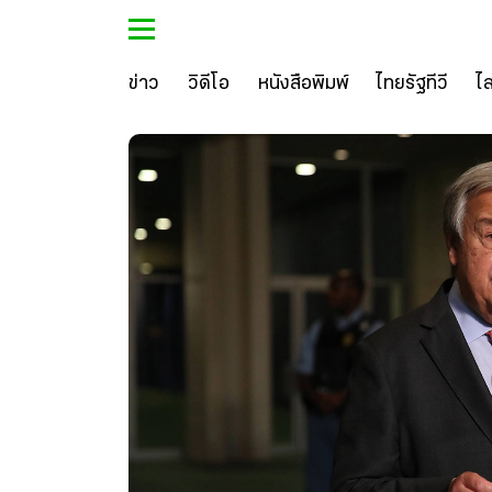
ข่าว
วิดีโอ
หนังสือพิมพ์
ไทยรัฐทีวี
ไ