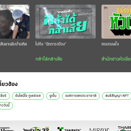
สันดานดิบอำมหิต
ไม่ถึง “นักการเมือง”
ยอมถอดใจ
กล้าได้กล้าเสีย
สำนักข่าวหัวเขีย
กี่ยวข้อง
ลียร์
อันโตนิโอ กูเตร์เรส
ยูเอ็น
องค์การสหประชาชาติ
สนธิสัญญา NPT
่าววันนี้