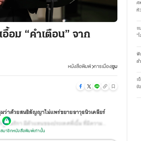
ศพ
หั
แม
เอื้อม “คำเตือน” จาก
"ไ
ฟั
ตำ
หนังสือพิมพ์
การเมือง
ซูม
มา
เช
ข้
ประชุมว่าด้วยสนธิสัญญาไม่แพร่ขยายอาวุธนิวเคลียร์
ัฐอเมริกา มีตัวแทนของประเทศพี่เบิ้ม ที่มีความ
สมาชิกหนังสือพิมพ์เท่านั้น
บถ้วน