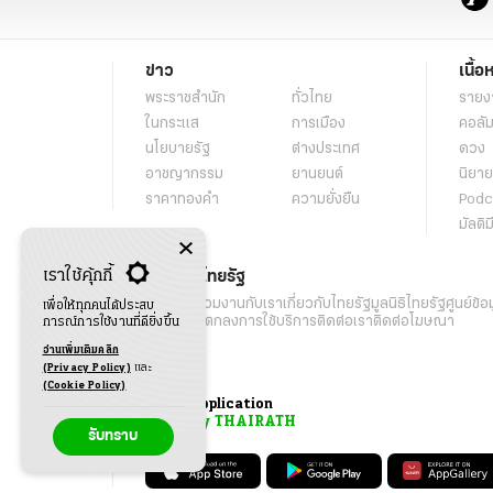
ข่าว
เนื้อ
พระราชสำนัก
ทั่วไทย
รายง
ในกระแส
การเมือง
คอลัม
นโยบายรัฐ
ต่างประเทศ
ดวง
อาชญากรรม
ยานยนต์
นิยาย
ราคาทองคำ
ความยั่งยืน
Podc
มัลติม
เราใช้คุ้กกี้
เกี่ยวกับไทยรัฐ
กิจกรรม
ร่วมงานกับเรา
เกี่ยวกับไทยรัฐ
มูลนิธิไทยรัฐ
ศูนย์ข้อ
เพื่อให้ทุกคนได้ประสบ
เงื่อนไขข้อตกลงการใช้บริการ
ติดต่อเรา
ติดต่อโฆษณา
การณ์การใช้งานที่ดียิ่งขึ้น
อ่านเพิ่มเติมคลิก
(Privacy Policy)
และ
(Cookie Policy)
Application
My THAIRATH
รับทราบ