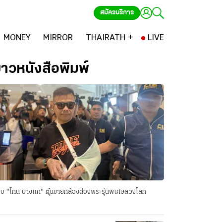
สมัครบริการ
MONEY
MIRROR
THAIRATH +
LIVE
่าวหนังสือพิมพ์
บ "โทน บางแค" ตุ๋นขายกล้องส่องพระรุ่นพิเศษลวงโลก