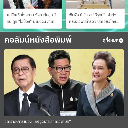
แม่รัสเซียใจสลาย จัดอาลัยลูก 2
ฟันผิด 6 ข้อหา "ธีรุตม์" เจ้าตัว
คน ถูก "ไอ้ป๋อง" ฆ่าฝังดิน สแกน
หลบสื่อพบตำรวจ ปัดเอี่ยวโกง
ไม่มีศพเพิ่ม
สอบท้องถิ่น จ่อบี้รํ่ารวยมากปกติ
คอลัมน์หนังสือพิมพ์
ดูทั้งหมด
วิเคราะห์การเมือง : ถึงจุดเสริม "เดอะแบก"