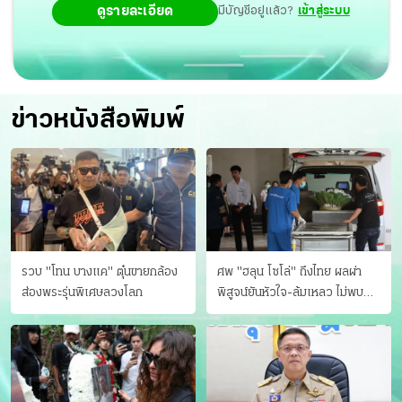
ดูรายละเอียด
มีบัญชีอยู่แล้ว?
เข้าสู่ระบบ
ข่าวหนังสือพิมพ์
รวบ "โทน บางแค" ตุ๋นขายกล้อง
ศพ "ฮลุน โซโล่" ถึงไทย ผลผ่า
ส่องพระรุ่นพิเศษลวงโลก
พิสูจน์ยันหัวใจ-ล้มเหลว ไม่พบ
บาดแผล