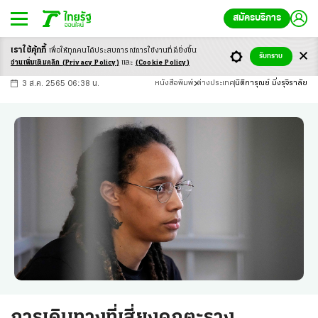
สมัครบริการ
เราใช้คุ้กกี้
เพื่อให้ทุกคนได้ประสบ
การณ์การใช้งานที่ดียิ่งขึ้น
+
ก
ก
-ก
รับทราบ
อ่านเพิ่มเติมคลิก
(Privacy Policy)
และ
(Cookie Policy)
3 ส.ค. 2565 06:38 น.
หนังสือพิมพ์
ต่างประเทศ
นิติการุณย์ มิ่งรุจิราลัย
การเดินทางที่เสี่ยงคุกตะราง