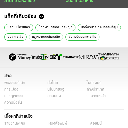
สำนักข่าวหัวเขียว
มันมากับอาหาร
แท็กที่เกี่ยวข้อง
บริทนีย์ ไกรเนอร์
นักกีฬาบาสเกตบอลหญิง
นักกีฬาบาสเกตบอลสหรัฐฯ
ออสเตรเลีย
กฎหมายออสเตรเลีย
สนามบินออสเตรเลีย
สิ่งผิดกฎหมาย
สนามบิน
เปิดฟ้าส่องโลก
นิติการุณย์ มิ่งรุจิราลัย
ข่าววันนี้
ข่าว
พระราชสำนัก
ทั่วไทย
ในกระแส
การเมือง
นโยบายรัฐ
ต่างประเทศ
อาชญากรรม
ยานยนต์
ราคาทองคำ
ความยั่งยืน
เนื้อหาที่น่าสนใจ
รายงานพิเศษ
หนังสือพิมพ์
คอลัมน์