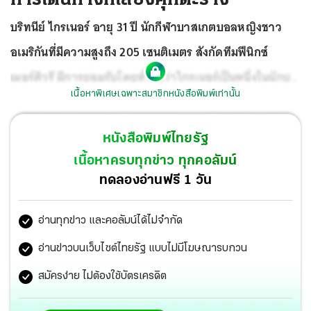
บริทนีย์ ไกรเนอร์ อายุ 31 ปี นักกีฬาบาสเกตบอลหญิงชาว
อเมริกันที่มีความสูงถึง 205 เซนติเมตร สังกัดทีมฟีนิกซ์
เมอร์คิวรี มีการยอมรับโดยทั่วไปว่าไกรเนอร์เป็นหนึ่งในนักบา
เนื้อหาพิเศษเฉพาะสมาชิกหนังสือพิมพ์เท่านั้น
สที่ดีที่สุดของสมาคมบาสเกตบอลหญิงแห่งชาติสหรัฐฯเคยมี
ในช่วงนอกฤดูกาลแข่งขัน บริทนีย์สามารถไปเซ็นสัญญาเล่น
หนังสือพิมพ์ไทยรัฐ
ในต่างประเทศ เธอจึงจับปากกาเซ็นสัญญาเล่นให้ทีม UMMC
เนื้อหาครบทุกข่าว ทุกคอลัมน์
เอกาเตรินเบิร์กของสหพันธรัฐรัสเซียตั้งแต่ ค.ศ.2015
ทดลองอ่านฟรี 1 วัน
อ่านทุกข่าว และคอลัมน์ได้ไม่จำกัด
อ่านข่าวบนเว็บไซต์ไทยรัฐ แบบไม่มีโฆษณารบกวน
สมัครง่าย ไม่ต้องใช้บัตรเครดิต