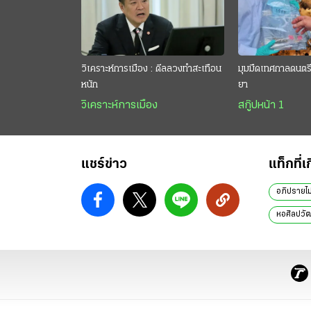
วิเคราะห์การเมือง : ดีลลวงทำสะเทือน
มุมมืดเทศกาลดนตรี 
หนัก
ยา
วิเคราะห์การเมือง
สกู๊ปหน้า 1
แชร์ข่าว
แท็กที่เ
อภิปรายไม่
หอศิลปวั