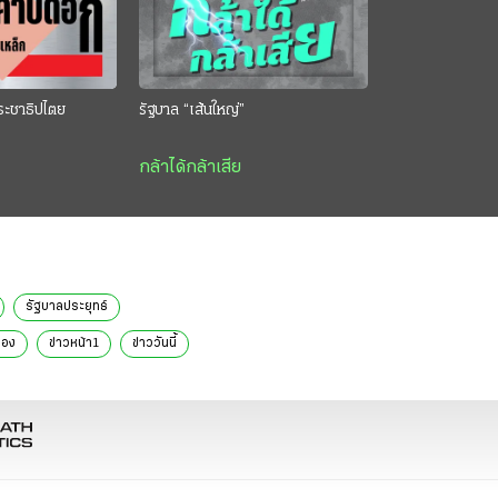
ระชาธิปไตย
รัฐบาล “เส้นใหญ่”
กล้าได้กล้าเสีย
รัฐบาลประยุทธ์
ือง
ข่าวหน้า1
ข่าววันนี้