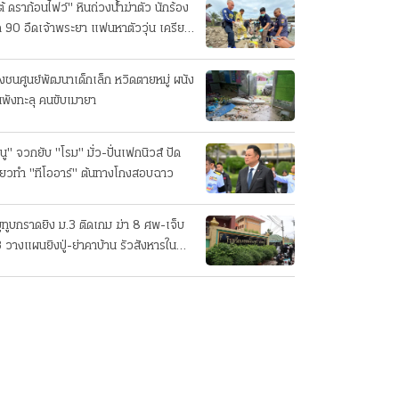
ต้ ดราก้อนไฟว์" หินถ่วงน้ำฆ่าตัว นักร้อง
ค 90 อืดเจ้าพระยา แฟนหาตัววุ่น เครียด
รกิจ!
๋งชนศูนย์พัฒนาเด็กเล็ก หวิดตายหมู่ ผนัง
นพังทะลุ คนขับเมายา
นู" จวกยับ "โรม" มั่ว-ปั่นเฟกนิวส์ ปัด
ี่ยวทํา "ทีโออาร์" ต้นทางโกงสอบฉาว
ยูทูบกราดยิง ม.3 ติดเกม ฆ่า 8 ศพ-เจ็บ
 วางแผนยิงปู่-ย่าคาบ้าน รัวสังหารใน
งเรียนทีละคน