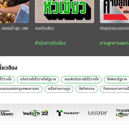
แหล่งมั่วสุม..เสพ
จบครึ่งเดียว
ภัยคุกคามระบอบป
สำนักข่าวหัวเขียว
คาบลูกคาบดอก
กี่ยวข้อง
ไว้วางใจ
อภิปรายไม่ไว้วางใจรัฐบาล
ลงมติอภิปรายไม่ไว้วางใจ
ซักฟอกรัฐบาล
ฒนธรรมแห่งกรุงเทพมหานคร
เครือข่ายราษฎร
จัดกิจกรรม
กิจกรรมทางการเม