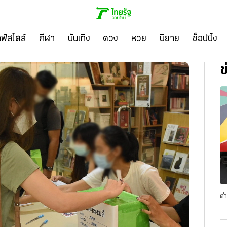
ลฟ์สไตล์
กีฬา
บันเทิง
ดวง
หวย
นิยาย
ช็อปปิ้ง
ข
ตำ