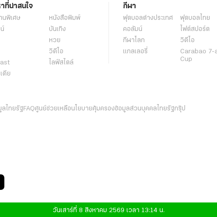
หาที่น่าสนใจ
กีฬา
านพิเศษ
หนังสือพิมพ์
ฟุตบอลต่่างประเทศ
ฟุตบอลไทย
น์
บันเทิง
คอลัมน์
ไฟต์สปอร์ต
หวย
กีฬาโลก
วิดีโอ
วิดีโอ
แกลเลอรี่
Carabao 7-
Cup
ast
ไลฟ์สไตล์
ีเดีย
มูลไทยรัฐ
FAQ
ศูนย์ช่วยเหลือ
นโยบายคุ้มครองข้อมูลส่วนบุคคลไทยรัฐกรุ๊ป
วันเสาร์ที่ 8 สิงหาคม 2569 เวลา 13:14 น.