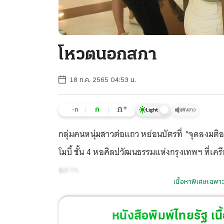
โหวตนอกสภา
18 ก.ค. 2565 04:53 น.
+
ก
ก
-ก
ฟังข่าว
Light
กลุ่มคนหนุ่มสาวต่อแถว หย่อนบัตรที่ “จุดลงมติอภ
โมบี้ ชั้น 4 หอศิลปวัฒนธรรมแห่งกรุงเทพฯ ที่เคร
สภาฯ.
เนื้อหาพิเศษเฉพาะ
หนังสือพิมพ์ไทยรัฐ
เนื