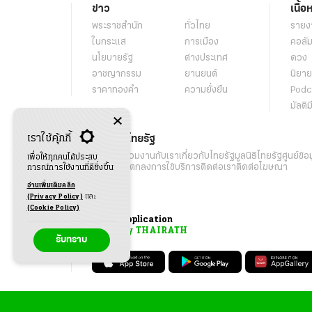
ข่าว
เนื้อ
พระราชสำนัก
ทั่วไทย
รายง
ในกระแส
การเมือง
คอลัม
นโยบายรัฐ
ต่างประเทศ
ดวง
อาชญากรรม
ยานยนต์
นิยาย
ราคาทองคำ
ความยั่งยืน
Podc
มัลติม
เราใช้คุ้กกี้
เกี่ยวกับไทยรัฐ
กิจกรรม
ร่วมงานกับเรา
เกี่ยวกับไทยรัฐ
มูลนิธิไทยรัฐ
ศูนย์ข้อ
เพื่อให้ทุกคนได้ประสบ
เงื่อนไขข้อตกลงการใช้บริการ
ติดต่อเรา
ติดต่อโฆษณา
การณ์การใช้งานที่ดียิ่งขึ้น
อ่านเพิ่มเติมคลิก
(Privacy Policy)
และ
(Cookie Policy)
Application
My THAIRATH
รับทราบ