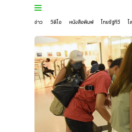
ข่าว
วิดีโอ
หนังสือพิมพ์
ไทยรัฐทีวี
ไ