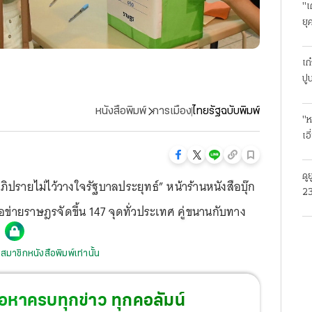
"เ
ยุ
ธุ
เก
ปู
หนังสือพิมพ์
การเมือง
ไทยรัฐฉบับพิมพ์
"ห
เอ
ดู
ิปรายไม่ไว้วางใจรัฐบาลประยุทธ์” หน้าร้านหนังสือบุ๊ก
23
ือข่ายราษฎรจัดขึ้น 147 จุดทั่วประเทศ คู่ขนานกับทาง
โร
สมาชิกหนังสือพิมพ์เท่านั้น
้อหาครบทุกข่าว ทุกคอลัมน์