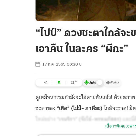
“ไปป์” ดวงชะตาใกล้จะขาด
เอาคืน ในละคร “ผีกะ”
17 ก.ค. 2565 06:30 น.
+
ก
ก
-ก
ฟังข่าว
Light
ดูเหมือนกรรมกำลังจะไล่ตามทันแล้ว! ด้วยสภาพร่า
ชะตาของ
“เทิด” (ไปป์– ภาคียะ)
ใกล้จะขาด! มิห
ใหม่อย่าง
“เจนจิรา” (จ๊ะโอ๋–พรหมภัสสร)
และนี่
เนื้อหาพิเศษเฉพาะ
และ
“ผีขวัญ” (เบนซ์–ดวงหทัย)
ที่ต่างก็กำลังร