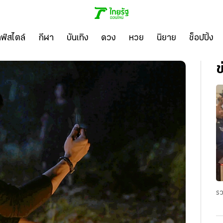
ลฟ์สไตล์
กีฬา
บันเทิง
ดวง
หวย
นิยาย
ช็อปปิ้ง
ข
รว