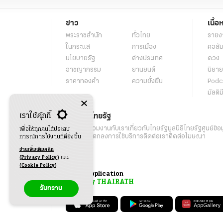
ข่าว
เนื้อ
พระราชสำนัก
ทั่วไทย
รายง
ในกระแส
การเมือง
คอลัม
นโยบายรัฐ
ต่างประเทศ
ดวง
อาชญากรรม
ยานยนต์
นิยาย
ราคาทองคำ
ความยั่งยืน
Podc
มัลติม
เราใช้คุ้กกี้
เกี่ยวกับไทยรัฐ
กิจกรรม
ร่วมงานกับเรา
เกี่ยวกับไทยรัฐ
มูลนิธิไทยรัฐ
ศูนย์ข้อ
เพื่อให้ทุกคนได้ประสบ
เงื่อนไขข้อตกลงการใช้บริการ
ติดต่อเรา
ติดต่อโฆษณา
การณ์การใช้งานที่ดียิ่งขึ้น
อ่านเพิ่มเติมคลิก
(Privacy Policy)
และ
(Cookie Policy)
Application
My THAIRATH
รับทราบ