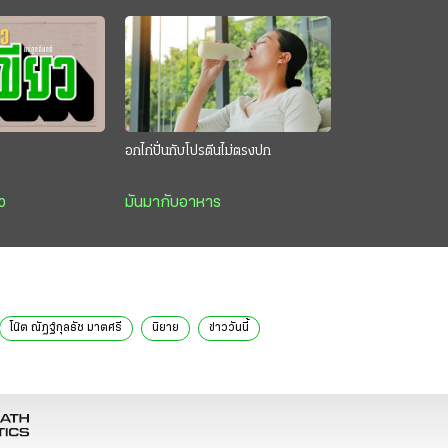
อกไก่ปั่นกับโปรตีนไม่ตรงปก
ว
มันมากับอาหาร
โน๊ต ณัฎฐ์กุลธัช มาตศรี
นิยาย
ข่าววันนี้