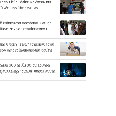
 "ฮลุน โซโล่" ถึงไทย ผลผ่าพิสูจน์ยัน
วใจ-ล้มเหลว ไม่พบบาดแผล
่รัสเซียใจสลาย จัดอาลัยลูก 2 คน ถูก
อ้ป๋อง" ฆ่าฝังดิน สแกนไม่มีศพเพิ่ม
นผิด 6 ข้อหา "ธีรุตม์" เจ้าตัวหลบสื่อพบ
รวจ ปัดเอี่ยวโกงสอบท้องถิ่น จ่อบี้รํ่ารวย
กปกติ
็กหมด 300 กรมใน 30 วัน ล้อมคอก
อมูลบุคคลหลุด "อนุดิษฐ์" ขยี้ภัยระดับชาติ