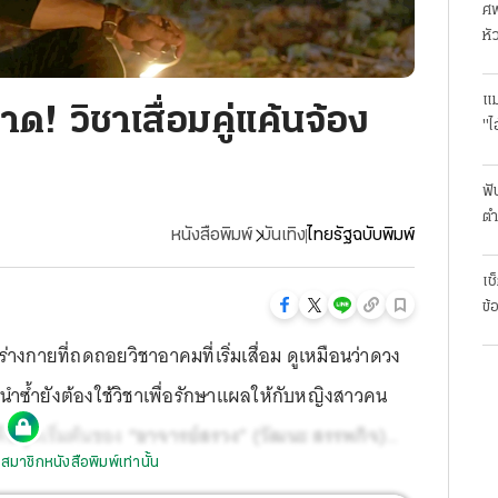
ศพ
หั
แม
! วิชาเสื่อมคู่แค้นจ้อง
"ไ
ฟั
ตำ
หนังสือพิมพ์
บันเทิง
ไทยรัฐฉบับพิมพ์
มา
เช
ข้
งกายที่ถดถอยวิชาอาคมที่เริ่มเสื่อม ดูเหมือนว่าดวง
นำซ้ำยังต้องใช้วิชาเพื่อรักษาแผลให้กับหญิงสาวคน
คือจุดเริ่มต้นของ
“อาจารย์สรวง” (วัฒนะ สรรพกิจ)
สมาชิกหนังสือพิมพ์เท่านั้น
อเวลาแก้แค้น