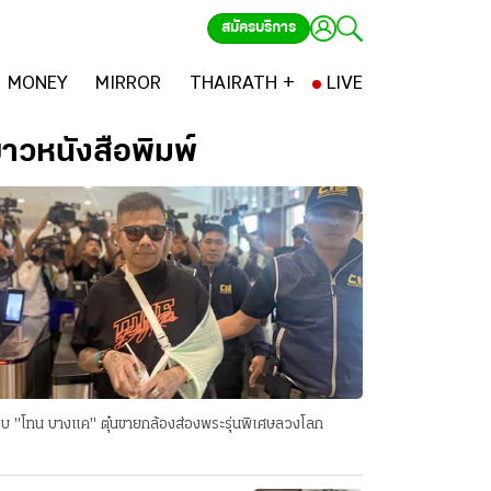
สมัครบริการ
MONEY
MIRROR
THAIRATH +
LIVE
่าวหนังสือพิมพ์
บ "โทน บางแค" ตุ๋นขายกล้องส่องพระรุ่นพิเศษลวงโลก