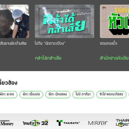
สันดานดิบอำมหิต
ไม่ถึง “นักการเมือง”
ยอมถอดใจ
กล้าได้กล้าเสีย
สำนักข่าวหัวเขีย
กี่ยวข้อง
ผีกะ ละคร
ผีกะ เรื่องย่อ
ผีกะ นักแสดง
ไปป์ ภาคียะ
จ๊ะโอ๋ พรหมภัสสร