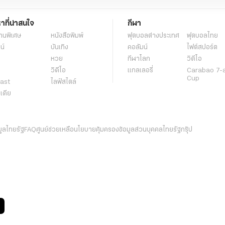
หาที่น่าสนใจ
กีฬา
านพิเศษ
หนังสือพิมพ์
ฟุตบอลต่่างประเทศ
ฟุตบอลไทย
น์
บันเทิง
คอลัมน์
ไฟต์สปอร์ต
หวย
กีฬาโลก
วิดีโอ
วิดีโอ
แกลเลอรี่
Carabao 7-
Cup
ast
ไลฟ์สไตล์
ีเดีย
มูลไทยรัฐ
FAQ
ศูนย์ช่วยเหลือ
นโยบายคุ้มครองข้อมูลส่วนบุคคลไทยรัฐกรุ๊ป