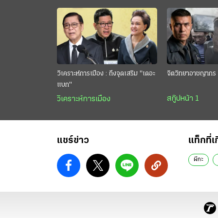
วิเคราะห์การเมือง : ถึงจุดเสริม "เดอะ
จิตวิทยาอาชญากร 
แบก"
สกู๊ปหน้า 1
วิเคราะห์การเมือง
แชร์ข่าว
แท็กที่เ
ผีกะ