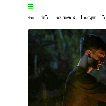
ข่าว
วิดีโอ
หนังสือพิมพ์
ไทยรัฐทีวี
ไ