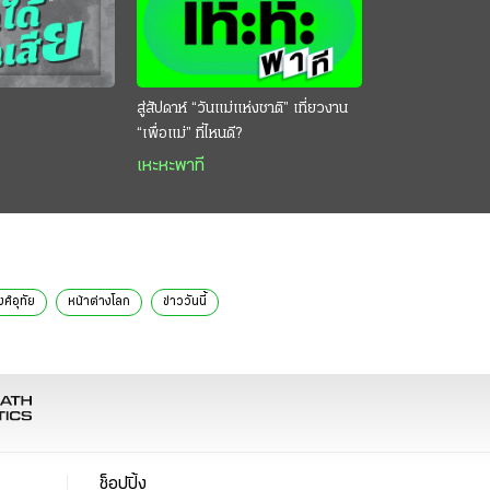
สู่สัปดาห์ “วันแม่แห่งชาติ” เที่ยวงาน
“เพื่อแม่” ที่ไหนดี?
เหะหะพาที
ศ์​อุทัย
หน้าต่างโลก
ข่าววันนี้
ช็อปปิ้ง