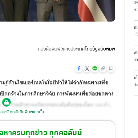
ศพ
หั
แม
"ไ
หนังสือพิมพ์
ต่างประเทศ
ไทยรัฐฉบับพิมพ์
ฟั
ตำ
มา
เช
วามรู้ด้านไซเบอร์เทคโนโลยีทำให้ไม่จำกัดเฉพาะเพื่อ
ข้
เปิดกว้างในการศึกษาวิจัย การพัฒนาเพื่อต่อยอดทาง
มีความก้าวหน้าทางนวัตกรรมระดับต้นๆของโลก
และด้วย
สมาชิกหนังสือพิมพ์เท่านั้น
รในโลกออนไลน์ไม่อาจสำเร็จได้เพียงลำพัง ต้องอาศัย
เป็นที่มาของความร่วมมือทางด้านการป้องกันภัยไซเบอร์
้อหาครบทุกข่าว ทุกคอลัมน์