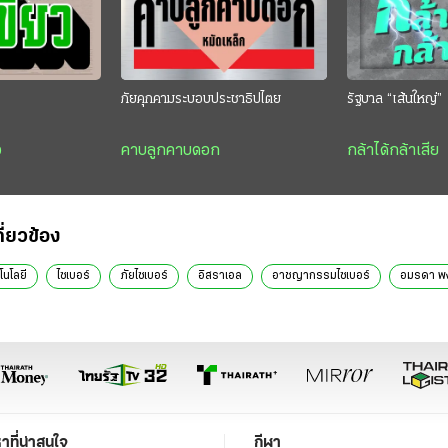
ภัยคุกคามระบอบประชาธิปไตย
รัฐบาล “เส้นใหญ่”
ว
คาบลูกคาบดอก
กล้าได้กล้าเสีย
กี่ยวข้อง
คโนโลยี
ไซ​เบอร์
ภัย​ไซ​เบอร์
อิสราเอล
อาชญากรรมไซเบอร์
อมร​ดา พง​
หาที่น่าสนใจ
กีฬา