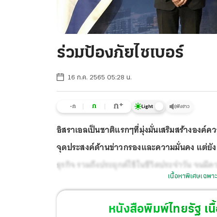
ร่วมป้องภัยไซเบอร์
16 ก.ค. 2565 05:28 น.
+
ก
ก
-ก
ฟังข่าว
Light
อิสราเอลเป็นชาติแรกๆที่มุ่งมั่นเสริมสร้างองค์ค
จุดประสงค์ด้านข่าวกรองและความมั่นคง แต่ยัง
ธุรกิจ รวมถึงประยุกต์ใช้ในชีวิตประจำวัน จน
เนื้อหาพิเศษเฉพาะ
แนวความคิดที่ว่าการรับมือและต่อสู้กับอาชญาก
ความร่วมมือ แบ่งปันความรู้และประสบการณ์ จึง
หนังสือพิมพ์ไทยรัฐ
เนื