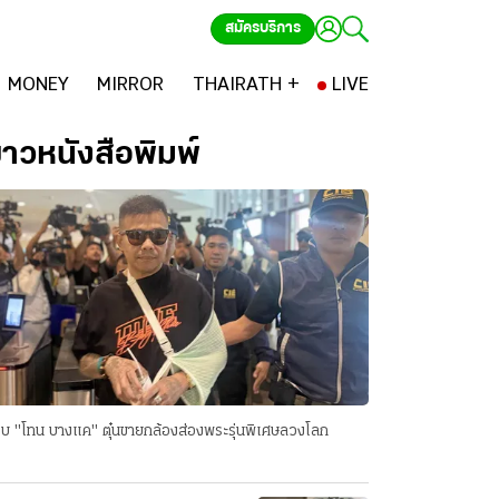
สมัครบริการ
MONEY
MIRROR
THAIRATH +
LIVE
่าวหนังสือพิมพ์
บ "โทน บางแค" ตุ๋นขายกล้องส่องพระรุ่นพิเศษลวงโลก