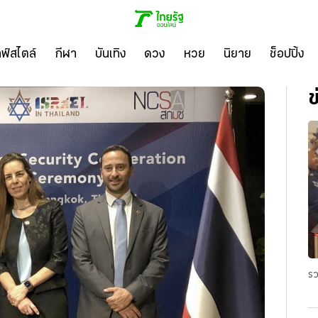
ลฟ์สไตล์
กีฬา
บันเทิง
ดวง
หวย
นิยาย
ช็อปปิ้ง
ข
รว