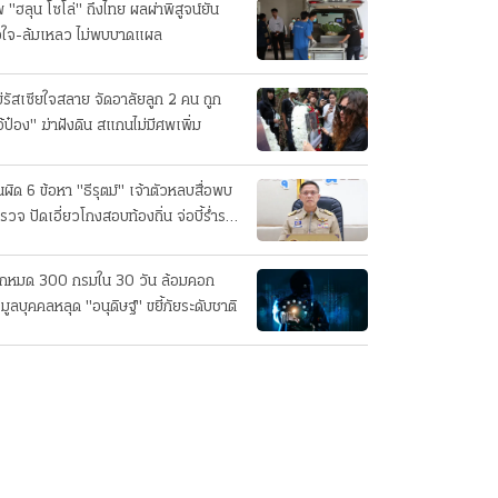
 "ฮลุน โซโล่" ถึงไทย ผลผ่าพิสูจน์ยัน
วใจ-ล้มเหลว ไม่พบบาดแผล
่รัสเซียใจสลาย จัดอาลัยลูก 2 คน ถูก
อ้ป๋อง" ฆ่าฝังดิน สแกนไม่มีศพเพิ่ม
นผิด 6 ข้อหา "ธีรุตม์" เจ้าตัวหลบสื่อพบ
รวจ ปัดเอี่ยวโกงสอบท้องถิ่น จ่อบี้รํ่ารวย
กปกติ
็กหมด 300 กรมใน 30 วัน ล้อมคอก
อมูลบุคคลหลุด "อนุดิษฐ์" ขยี้ภัยระดับชาติ