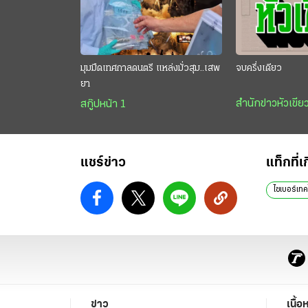
มุมมืดเทศกาลดนตรี แหล่งมั่วสุม..เสพ
จบครึ่งเดียว
ยา
สำนักข่าวหัวเขีย
สกู๊ปหน้า 1
แชร์ข่าว
แท็กที่เ
ไซ​เบอร์​เท
ข่าว
เนื้อ