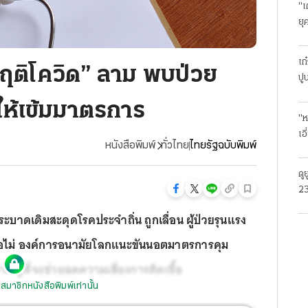
"เ
ยุ
ธุ
เก
ิกฤติโควิด” ลาม พบป่วย
ปู
งให้เข้มมาตรการ
"ห
เอ
หนังสือพิมพ์
ทั่วไทย
ไทยรัฐฉบับพิมพ์
ดู
23
โร
กระบาดเดิมสะดุดโรคประจำถิ่น ถูกเลื่อน ผู้ป่วยรุนแรง
ดหรือไม่ องค์การอนามัยโลกแนะขันนอตมาตรการคุม
ำคัญที่จะช่วยลดความเสี่ยงการติดเชื้อ
สมาชิกหนังสือพิมพ์เท่านั้น