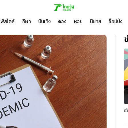
ลฟ์สไตล์
กีฬา
บันเทิง
ดวง
หวย
นิยาย
ช็อปปิ้ง
ข
ตำ