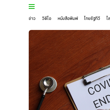
ข่าว
วิดีโอ
หนังสือพิมพ์
ไทยรัฐทีวี
ไ