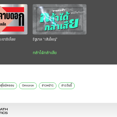
ระชาธิปไตย
รัฐบาล “เส้นใหญ่”
กล้าได้กล้าเสีย
ธุ์โอมิครอน
Omicron
ข่าวหน้า1
ข่าววันนี้