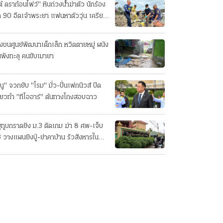
ต้ ดราก้อนไฟว์" หินถ่วงน้ำฆ่าตัว นักร้อง
ค 90 อืดเจ้าพระยา แฟนหาตัววุ่น เครียด
รกิจ!
๋งชนศูนย์พัฒนาเด็กเล็ก หวิดตายหมู่ ผนัง
นพังทะลุ คนขับเมายา
นู" จวกยับ "โรม" มั่ว-ปั่นเฟกนิวส์ ปัด
ี่ยวทํา "ทีโออาร์" ต้นทางโกงสอบฉาว
ยูทูบกราดยิง ม.3 ติดเกม ฆ่า 8 ศพ-เจ็บ
 วางแผนยิงปู่-ย่าคาบ้าน รัวสังหารใน
งเรียนทีละคน