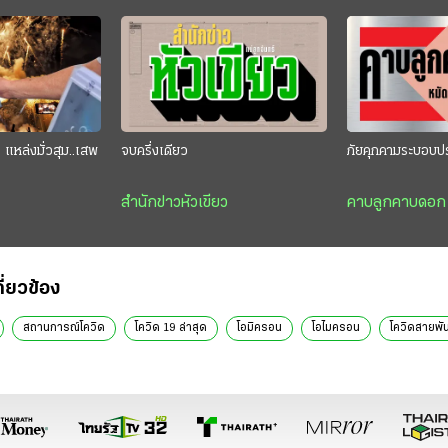
แหล่งมั่วสุม..เสพ
จบครึ่งเดียว
ภัยคุกคามระบอบป
สำนักข่าวหัวเขียว
คาบลูกคาบดอก
กี่ยวข้อง
สถานการณ์โควิด
โควิด 19 ล่าสุด
โอมิครอน
โอไมครอน
โควิดสายพัน