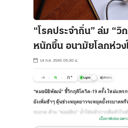
“โรคประจําถิ่น” ล่ม “ว
หนักขึ้น อนามัยโลกห่ว
14 ก.ค. 2565 05:30 น.
+
ก
ก
-ก
ฟังข่าว
Light
“หมอนิธิพัฒน์” ชี้วิกฤติโควิด-19 ครั้ง ใหม่แทร
ยังเพิ่มช้าๆ ลุ้นช่วงหยุดยาวจะหยุดยั้งระบา
ระบาด ด้าน “หมอธีระ” ย้ำใส่หน้ากากคือหัวใจส
เนื้อหาพิเศษเฉพาะ