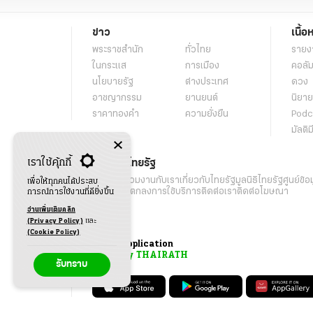
ข่าว
เนื้อ
พระราชสำนัก
ทั่วไทย
รายง
ในกระแส
การเมือง
คอลัม
นโยบายรัฐ
ต่างประเทศ
ดวง
อาชญากรรม
ยานยนต์
นิยาย
ราคาทองคำ
ความยั่งยืน
Podc
มัลติม
เราใช้คุ้กกี้
เกี่ยวกับไทยรัฐ
กิจกรรม
ร่วมงานกับเรา
เกี่ยวกับไทยรัฐ
มูลนิธิไทยรัฐ
ศูนย์ข้อ
เพื่อให้ทุกคนได้ประสบ
เงื่อนไขข้อตกลงการใช้บริการ
ติดต่อเรา
ติดต่อโฆษณา
การณ์การใช้งานที่ดียิ่งขึ้น
อ่านเพิ่มเติมคลิก
(Privacy Policy)
และ
(Cookie Policy)
Application
My THAIRATH
รับทราบ