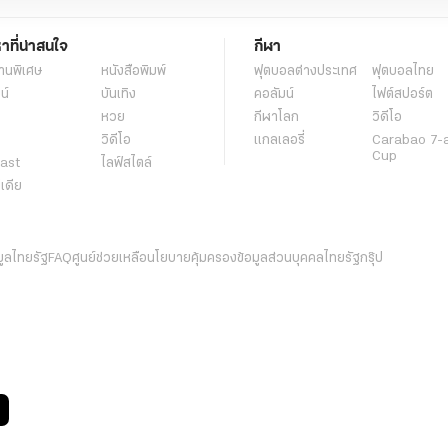
หาที่น่าสนใจ
กีฬา
านพิเศษ
หนังสือพิมพ์
ฟุตบอลต่่างประเทศ
ฟุตบอลไทย
น์
บันเทิง
คอลัมน์
ไฟต์สปอร์ต
หวย
กีฬาโลก
วิดีโอ
วิดีโอ
แกลเลอรี่
Carabao 7-
Cup
ast
ไลฟ์สไตล์
ีเดีย
มูลไทยรัฐ
FAQ
ศูนย์ช่วยเหลือ
นโยบายคุ้มครองข้อมูลส่วนบุคคลไทยรัฐกรุ๊ป