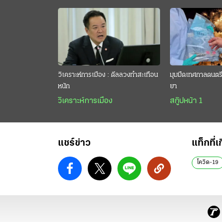
วิเคราะห์การเมือง : ดีลลวงทำสะเทือน
มุมมืดเทศกาลดนตรี 
หนัก
ยา
วิเคราะห์การเมือง
สกู๊ปหน้า 1
แชร์ข่าว
แท็กที่เ
โควิด-19