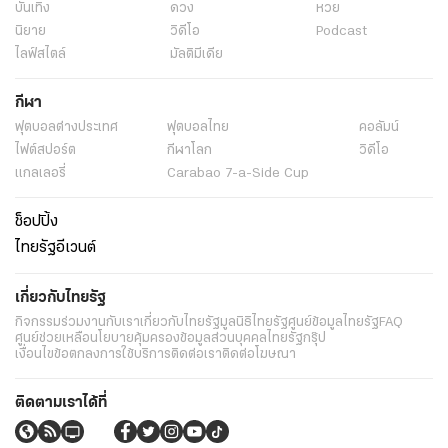
บันเทิง
ดวง
หวย
นิยาย
วิดีโอ
Podcast
ไลฟ์สไตล์
มัลติมีเดีย
กีฬา
ฟุตบอลต่่างประเทศ
ฟุตบอลไทย
คอลัมน์
ไฟต์สปอร์ต
กีฬาโลก
วิดีโอ
แกลเลอรี่
Carabao 7-a-Side Cup
ช็อปปิ้ง
ไทยรัฐอีเวนต์
เกี่ยวกับไทยรัฐ
กิจกรรม
ร่วมงานกับเรา
เกี่ยวกับไทยรัฐ
มูลนิธิไทยรัฐ
ศูนย์ข้อมูลไทยรัฐ
FAQ
ศูนย์ช่วยเหลือ
นโยบายคุ้มครองข้อมูลส่วนบุคคลไทยรัฐกรุ๊ป
เงื่อนไขข้อตกลงการใช้บริการ
ติดต่อเรา
ติดต่อโฆษณา
ติดตามเราได้ที่