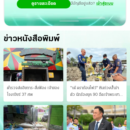
ดูรายละเอียด
มีบัญชีอยู่แล้ว?
เข้าสู่ระบบ
ข่าวหนังสือพิมพ์
ตำรวจส่งอัยการ-สั่งฟ้อง เจ้าของ
"เต้ ดราก้อนไฟว์" หินถ่วงน้ำฆ่า
โรงเบียร์ 37 ศพ
ตัว นักร้องยุค 90 อืดเจ้าพระยา
แฟนหาตัววุ่น เครียดธุรกิจ!