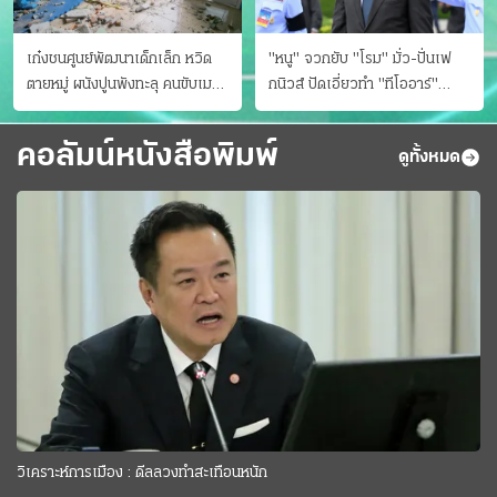
เก๋งชนศูนย์พัฒนาเด็กเล็ก หวิด
"หนู" จวกยับ "โรม" มั่ว-ปั่นเฟ
ตายหมู่ ผนังปูนพังทะลุ คนขับเมา
กนิวส์ ปัดเอี่ยวทํา "ทีโออาร์"
ยา
ต้นทางโกงสอบฉาว
คอลัมน์หนังสือพิมพ์
ดูทั้งหมด
วิเคราะห์การเมือง : ดีลลวงทำสะเทือนหนัก