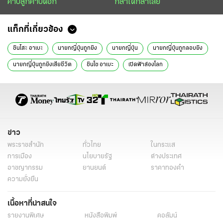
คาบลูกคาบดอก
กล้าได้กล้าเสีย
แท็กที่เกี่ยวข้อง
ชินโสะ อาเบะ
นายกญี่ปุ่นถูกยิง
นายกญี่ปุ่น
นายกญี่ปุ่นถูกลอบยิง
นายกญี่ปุ่นถูกยิงเสียชีวิต
ชินโซ อาเบะ
เปิดฟ้าส่องโลก
นิติการุณย์ มิ่งรุจิราลัย
ข่าววันนี้
ข่าว
พระราชสำนัก
ทั่วไทย
ในกระแส
การเมือง
นโยบายรัฐ
ต่างประเทศ
อาชญากรรม
ยานยนต์
ราคาทองคำ
ความยั่งยืน
เนื้อหาที่น่าสนใจ
รายงานพิเศษ
หนังสือพิมพ์
คอลัมน์