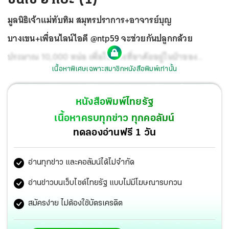
มูลนิธิเจ้าแม่ทับทิม สมุทรปราการ+อาจารย์บุญ
บางเขน+เพื่อนไลน์ไอดี @ntp59 จะช่วยกันปลูกกล้วย
ประมาณ 10,000 หน่อ เพื่อให้ช้างที่อาศัยอยู่ในป่าของ
เนื้อหาพิเศษเฉพาะสมาชิกหนังสือพิมพ์เท่านั้น
จันทบุรีและระยองไม่ต้องลงมาบุกรุกเรือกสวนไร่นาเกษตรกร
ท่านใดจะร่วมกิจกรรมปลูกกล้วยเพื่อช้างป่า เชิญติดต่อ
หนังสือพิมพ์ไทยรัฐ
อาจารย์บุญ บางเขน โทรศัพท์ 061-465-5574 หรือไลน์ไอดี
เนื้อหาครบทุกข่าว ทุกคอลัมน์
@ntp59
ทดลองอ่านฟรี 1 วัน
อ่านทุกข่าว และคอลัมน์ได้ไม่จำกัด
อ่านข่าวบนเว็บไซต์ไทยรัฐ แบบไม่มีโฆษณารบกวน
สมัครง่าย ไม่ต้องใช้บัตรเครดิต