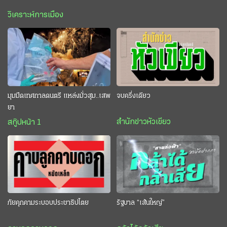
วิเคราะห์การเมือง
มุมมืดเทศกาลดนตรี แหล่งมั่วสุม..เสพ
จบครึ่งเดียว
ยา
สำนักข่าวหัวเขียว
สกู๊ปหน้า 1
ภัยคุกคามระบอบประชาธิปไตย
รัฐบาล “เส้นใหญ่”