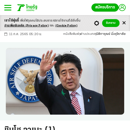
สมัครบริการ
เราใช้คุ้กกี้
เพื่อให้ทุกคนได้ประสบ
การณ์การใช้งานที่ดียิ่งขึ้น
+
ก
ก
-ก
รับทราบ
อ่านเพิ่มเติมคลิก
(Privacy Policy)
และ
(Cookie Policy)
11 ก.ค. 2565 05:20 น.
หนังสือพิมพ์
ต่างประเทศ
นิติการุณย์ มิ่งรุจิราลัย
ชินโซ อาเบะ (1)