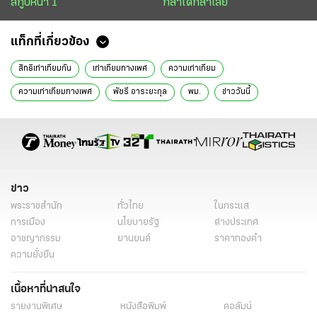
สกู๊ปหน้า 1
กล้าได้กล้าเสีย
แท็กที่เกี่ยวข้อง
สิทธิเท่าเทียมกัน
เท่าเทียม​ทาง​เพศ
ความเท่าเทียม
ความเท่าเทียมทางเพศ
พัช​รี อา​ระยะ​กุล
พม.
ข่าววันนี้
ข่าว
พระราชสำนัก
ทั่วไทย
ในกระแส
การเมือง
นโยบายรัฐ
ต่างประเทศ
อาชญากรรม
ยานยนต์
ราคาทองคำ
ความยั่งยืน
เนื้อหาที่น่าสนใจ
รายงานพิเศษ
หนังสือพิมพ์
คอลัมน์