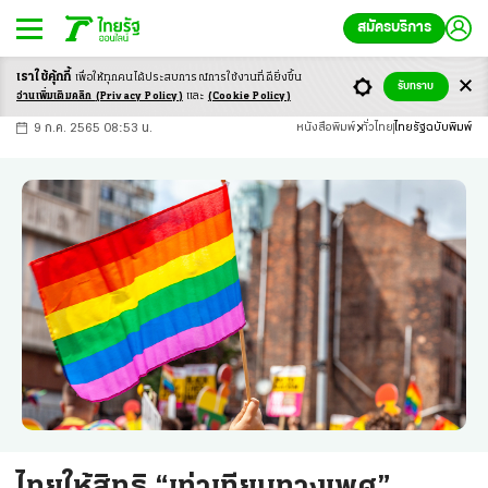
สมัครบริการ
เราใช้คุ้กกี้
เพื่อให้ทุกคนได้ประสบ
การณ์การใช้งานที่ดียิ่งขึ้น
+
ก
ก
-ก
รับทราบ
อ่านเพิ่มเติมคลิก
(Privacy Policy)
และ
(Cookie Policy)
9 ก.ค. 2565 08:53 น.
หนังสือพิมพ์
ทั่วไทย
ไทยรัฐฉบับพิมพ์
ไทยให้สิทธิ “เท่าเทียมทางเพศ”