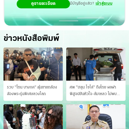
ดูรายละเอียด
มีบัญชีอยู่แล้ว?
เข้าสู่ระบบ
เยียวยาจากการเป็นผู้เสียหายจากการค้ามนุษย์ การตั้งศูนย์
ประสานงานด้านเด็กและสตรีในจังหวัดชายแดนภาคใต้
(ศป.ดส.) เพื่อส่งเสริมความเสมอภาคทางเพศ รวมถึงนโยบาย
การศึกษาเพื่อทุกคนสำหรับโอกาสทางการศึกษาที่เท่าเทียม
ข่าวหนังสือพิมพ์
ของผู้หญิงและเด็ก
รวบ "โทน บางแค" ตุ๋นขายกล้อง
ศพ "ฮลุน โซโล่" ถึงไทย ผลผ่า
ส่องพระรุ่นพิเศษลวงโลก
พิสูจน์ยันหัวใจ-ล้มเหลว ไม่พบ
บาดแผล