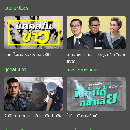
โสมชบาจ๊ะจ๋า
บุคคลในข่าว 8 สิงหาคม 2569
วิเคราะห์การเมือง : ถึงจุดเสริม "เดอะ
แบก"
บุคคลในข่าว
วิเคราะห์การเมือง
จิตวิทยาอาชญากร สันดานดิบอำมหิต
ไม่ถึง “นักการเมือง”