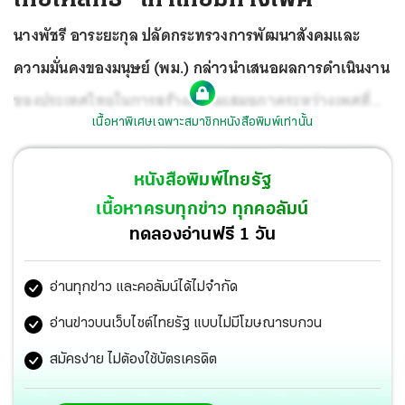
นางพัชรี อาระยะกุล ปลัดกระทรวงการพัฒนาสังคมและ
ความมั่นคงของมนุษย์ (พม.) กล่าวนำเสนอผลการดำเนินงาน
ของประเทศไทยในการสร้างความเสมอภาคระหว่างเพศที่
เนื้อหาพิเศษเฉพาะสมาชิกหนังสือพิมพ์เท่านั้น
สอดคล้องกับเป้าหมายการพัฒนาที่ยั่งยืน (SDGs) เป้าหมาย
ที่ 5 Gender Equality (ความเท่าเทียมทางเพศ)
ร่วมกับ
หนังสือพิมพ์ไทยรัฐ
ประเทศสมาชิกสหประชาชาติ ในการประชุมหารือระดับสูง
เนื้อหาครบทุกข่าว ทุกคอลัมน์
ทางการเมืองว่าด้วยการพัฒนาที่ยั่งยืน ประจำปี 2565 ที่
ทดลองอ่านฟรี 1 วัน
สำนักงานใหญ่สหประชาชาติ นครนิวยอร์ก สหรัฐอเมริกา ว่า
อ่านทุกข่าว และคอลัมน์ได้ไม่จำกัด
ปัจจุบันประเทศไทยมีความก้าวหน้าในการส่งเสริมสิทธิสตรี
และสร้างความเท่าเทียมทางเพศหลายประการ
อาทิ
อ่านข่าวบนเว็บไซต์ไทยรัฐ แบบไม่มีโฆษณารบกวน
มาตรการการคุ้มครองผู้หญิงและเด็กจากความรุนแรงใน
สมัครง่าย ไม่ต้องใช้บัตรเครดิต
ครอบครัว การล่วงละเมิดและการคุกคามทางเพศ การฟื้นฟู