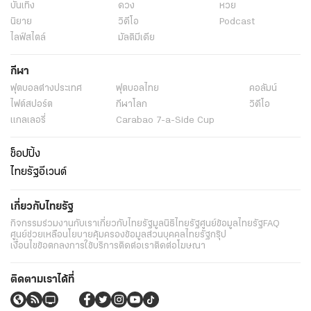
บันเทิง
ดวง
หวย
นิยาย
วิดีโอ
Podcast
ไลฟ์สไตล์
มัลติมีเดีย
กีฬา
ฟุตบอลต่่างประเทศ
ฟุตบอลไทย
คอลัมน์
ไฟต์สปอร์ต
กีฬาโลก
วิดีโอ
แกลเลอรี่
Carabao 7-a-Side Cup
ช็อปปิ้ง
ไทยรัฐอีเวนต์
เกี่ยวกับไทยรัฐ
กิจกรรม
ร่วมงานกับเรา
เกี่ยวกับไทยรัฐ
มูลนิธิไทยรัฐ
ศูนย์ข้อมูลไทยรัฐ
FAQ
ศูนย์ช่วยเหลือ
นโยบายคุ้มครองข้อมูลส่วนบุคคลไทยรัฐกรุ๊ป
เงื่อนไขข้อตกลงการใช้บริการ
ติดต่อเรา
ติดต่อโฆษณา
ติดตามเราได้ที่