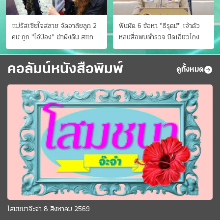
แม่รัสเซียใจสลาย จัดอาลัยลูก 2
ฟันผิด 6 ข้อหา "ธีรุตม์" เจ้าตัว
คน ถูก "ไอ้ป๋อง" ฆ่าฝังดิน สแกน
หลบสื่อพบตำรวจ ปัดเอี่ยวโกง
ไม่มีศพเพิ่ม
สอบท้องถิ่น จ่อบี้รํ่ารวยมากปกติ
คอลัมน์หนังสือพิมพ์
ดูทั้งหมด
โสมชบาจ๊ะจ๋า 8 สิงหาคม 2569