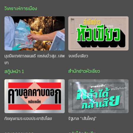
วิเคราะห์การเมือง
มุมมืดเทศกาลดนตรี แหล่งมั่วสุม..เสพ
จบครึ่งเดียว
ยา
สำนักข่าวหัวเขียว
สกู๊ปหน้า 1
ภัยคุกคามระบอบประชาธิปไตย
รัฐบาล “เส้นใหญ่”