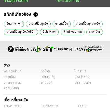
คาบลูกคาบดอก
กล้าได้กล้าเสีย
แท็กที่เกี่ยวข้อง
ชินโสะ อาเบะ
นายกญี่ปุ่นถูกยิง
นายกญี่ปุ่น
นายกญี่ปุ่นถูกลอบยิง
นายกญี่ปุ่นถูกยิงเสียชีวิต
ชินโซ อาเบะ
ข่าวต่างประเทศ
ข่าวหน้า1
ข่าววันนี้
ข่าว
พระราชสำนัก
ทั่วไทย
ในกระแส
การเมือง
นโยบายรัฐ
ต่างประเทศ
อาชญากรรม
ยานยนต์
ราคาทองคำ
ความยั่งยืน
เนื้อหาที่น่าสนใจ
รายงานพิเศษ
หนังสือพิมพ์
คอลัมน์