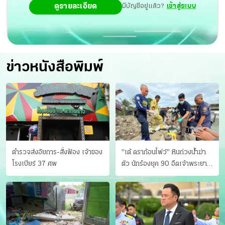
ดูรายละเอียด
มีบัญชีอยู่แล้ว?
เข้าสู่ระบบ
ข่าวหนังสือพิมพ์
ตำรวจส่งอัยการ-สั่งฟ้อง เจ้าของ
"เต้ ดราก้อนไฟว์" หินถ่วงน้ำฆ่า
โรงเบียร์ 37 ศพ
ตัว นักร้องยุค 90 อืดเจ้าพระยา
แฟนหาตัววุ่น เครียดธุรกิจ!