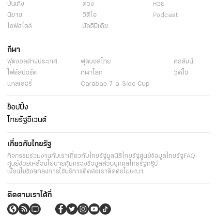
บันเทิง
ดวง
หวย
นิยาย
วิดีโอ
Podcast
ไลฟ์สไตล์
มัลติมีเดีย
กีฬา
ฟุตบอลต่่างประเทศ
ฟุตบอลไทย
คอลัมน์
ไฟต์สปอร์ต
กีฬาโลก
วิดีโอ
แกลเลอรี่
Carabao 7-a-Side Cup
ช็อปปิ้ง
ไทยรัฐอีเวนต์
เกี่ยวกับไทยรัฐ
กิจกรรม
ร่วมงานกับเรา
เกี่ยวกับไทยรัฐ
มูลนิธิไทยรัฐ
ศูนย์ข้อมูลไทยรัฐ
FAQ
ศูนย์ช่วยเหลือ
นโยบายคุ้มครองข้อมูลส่วนบุคคลไทยรัฐกรุ๊ป
เงื่อนไขข้อตกลงการใช้บริการ
ติดต่อเรา
ติดต่อโฆษณา
ติดตามเราได้ที่