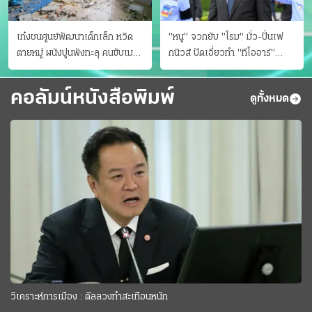
เก๋งชนศูนย์พัฒนาเด็กเล็ก หวิด
"หนู" จวกยับ "โรม" มั่ว-ปั่นเฟ
ตายหมู่ ผนังปูนพังทะลุ คนขับเมา
กนิวส์ ปัดเอี่ยวทํา "ทีโออาร์"
ยา
ต้นทางโกงสอบฉาว
คอลัมน์หนังสือพิมพ์
ดูทั้งหมด
วิเคราะห์การเมือง : ดีลลวงทำสะเทือนหนัก