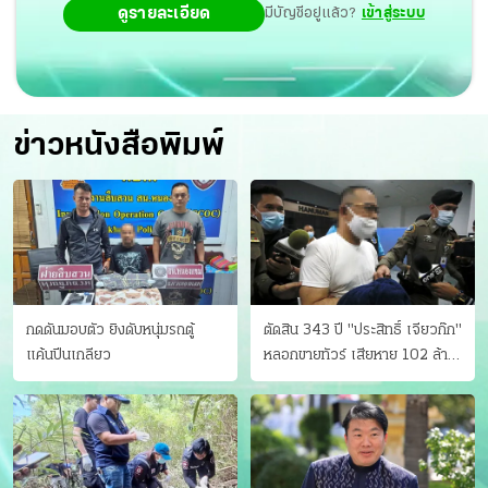
ดูรายละเอียด
มีบัญชีอยู่แล้ว?
เข้าสู่ระบบ
ข่าวหนังสือพิมพ์
กดดันมอบตัว ยิงดับหนุ่มรถตู้
ตัดสิน 343 ปี "ประสิทธิ์ เจียวก๊ก"
แค้นปีนเกลียว
หลอกขายทัวร์ เสียหาย 102 ล้าน
มีเหยื่อ 173 คน