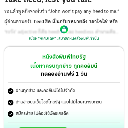
รอนด้าพูดถึงจอห์นว่า “John won’t pay any heed to me.”
ผู้อ่านท่านครับ
heed ฮีด เป็นกริยาหมายถึง ‘เอาใจใส่’ หรือ
‘ระวัง’ adjective ก็คือ heedful และ heedless คำนามคือ
เนื้อหาพิเศษเฉพาะสมาชิกหนังสือพิมพ์เท่านั้น
heed และ heedfulness
ประโยคที่รอนด้าพูดก็คือ จอห์นจะ
ไม่เอาใจใส่ฉันเลย ความหมายที่แท้จริงก็คือ จอห์นจะไม่ฟัง
หนังสือพิมพ์ไทยรัฐ
ฉัน จะไม่เหลียวแลดูฉัน
เนื้อหาครบทุกข่าว ทุกคอลัมน์
ทดลองอ่านฟรี 1 วัน
อ่านทุกข่าว และคอลัมน์ได้ไม่จำกัด
อ่านข่าวบนเว็บไซต์ไทยรัฐ แบบไม่มีโฆษณารบกวน
สมัครง่าย ไม่ต้องใช้บัตรเครดิต