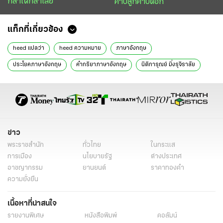
กล้าได้กล้าเสีย
คาบลูกคาบดอก
แท็กที่เกี่ยวข้อง
heed แปลว่า
heed ความหมาย
ภาษาอังกฤษ
ประโยคภาษาอังกฤษ
คำกริยาภาษาอังกฤษ
นิติการุณย์ มิ่งรุจิราลัย
เปิดฟ้าภาษาโลก
ข่าววันนี้
ข่าว
พระราชสำนัก
ทั่วไทย
ในกระแส
การเมือง
นโยบายรัฐ
ต่างประเทศ
อาชญากรรม
ยานยนต์
ราคาทองคำ
ความยั่งยืน
เนื้อหาที่น่าสนใจ
รายงานพิเศษ
หนังสือพิมพ์
คอลัมน์