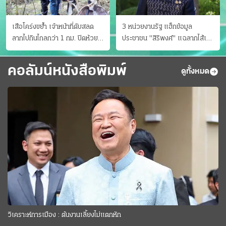
เสือโคร่งขย้ำ เจ้าหน้าที่ดับสลด
3 หน่วยงานรัฐ แฮ็กข้อมูล
ลากไปกินไกลกว่า 1 กม. ปิดห้วย
ประชาชน "สิริพงศ์" แฉลากไส้เอง
ขาแข้งชั่วคราว
"หนู" กอด "หนิม" สยบลือ
คอลัมน์หนังสือพิมพ์
ดูทั้งหมด
วิเคราะห์การเมือง : ต้นงานเลี้ยงไม่แตกหัก