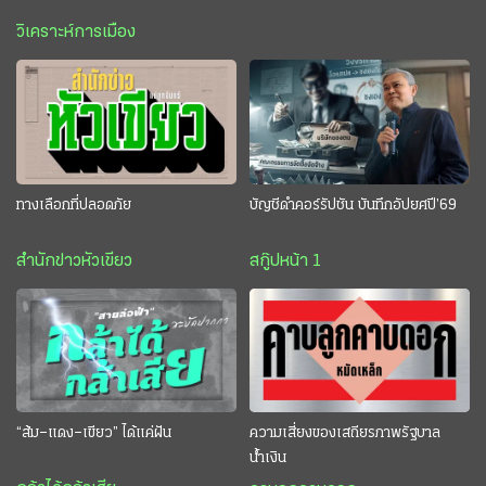
วิเคราะห์การเมือง
ทางเลือกที่ปลอดภัย
บัญชีดำคอร์รัปชัน บันทึกอัปยศปี’69
สำนักข่าวหัวเขียว
สกู๊ปหน้า 1
“ส้ม–แดง–เขียว” ได้แค่ฝัน
ความเสี่ยงของเสถียรภาพรัฐบาล
น้ำเงิน