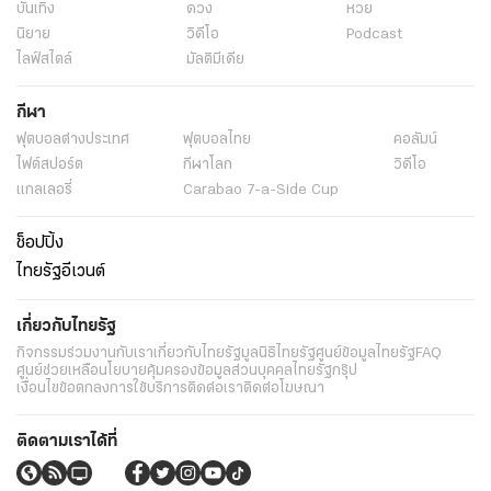
บันเทิง
ดวง
หวย
นิยาย
วิดีโอ
Podcast
ไลฟ์สไตล์
มัลติมีเดีย
กีฬา
ฟุตบอลต่่างประเทศ
ฟุตบอลไทย
คอลัมน์
ไฟต์สปอร์ต
กีฬาโลก
วิดีโอ
แกลเลอรี่
Carabao 7-a-Side Cup
ช็อปปิ้ง
ไทยรัฐอีเวนต์
เกี่ยวกับไทยรัฐ
กิจกรรม
ร่วมงานกับเรา
เกี่ยวกับไทยรัฐ
มูลนิธิไทยรัฐ
ศูนย์ข้อมูลไทยรัฐ
FAQ
ศูนย์ช่วยเหลือ
นโยบายคุ้มครองข้อมูลส่วนบุคคลไทยรัฐกรุ๊ป
เงื่อนไขข้อตกลงการใช้บริการ
ติดต่อเรา
ติดต่อโฆษณา
ติดตามเราได้ที่