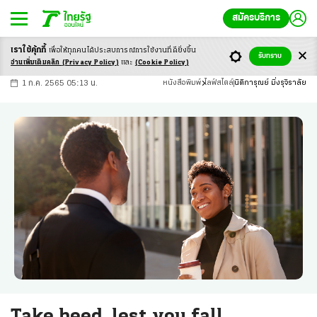
สมัครบริการ
เราใช้คุ้กกี้
เพื่อให้ทุกคนได้ประสบ
การณ์การใช้งานที่ดียิ่งขึ้น
+
ก
ก
-ก
รับทราบ
อ่านเพิ่มเติมคลิก
(Privacy Policy)
และ
(Cookie Policy)
1 ก.ค. 2565 05:13 น.
หนังสือพิมพ์
ไลฟ์สไตล์
นิติการุณย์ มิ่งรุจิราลัย
Take heed, lest you fall.