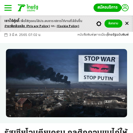
สมัครบริการ
เราใช้คุ้กกี้
เพื่อให้ทุกคนได้ประสบ
การณ์การใช้งานที่ดียิ่งขึ้น
+
ก
ก
-ก
รับทราบ
อ่านเพิ่มเติมคลิก
(Privacy Policy)
และ
(Cookie Policy)
3 มี.ค. 2565 07:02 น.
หนังสือพิมพ์
การเมือง
ไทยรัฐฉบับพิมพ์
รัสเซียโจมตียูเครน กลศึกถอนขนไก่ให้