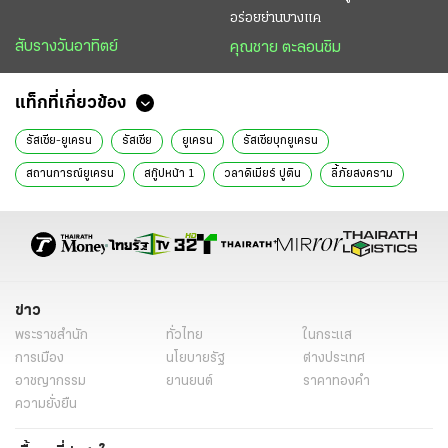
อร่อยย่านบางแค
สับรางวันอาทิตย์
คุณชาย ตะลอนชิม
แท็กที่เกี่ยวข้อง
รัสเซีย-ยูเครน
รัสเซีย
ยูเครน
รัสเซียบุกยูเครน
สถานการณ์ยูเครน
สกู๊ปหน้า 1
วลาดิเมียร์ ปูติน
ลี้ภัยสงคราม
ข่าว
พระราชสำนัก
ทั่วไทย
ในกระแส
การเมือง
นโยบายรัฐ
ต่างประเทศ
อาชญากรรม
ยานยนต์
ราคาทองคำ
ความยั่งยืน