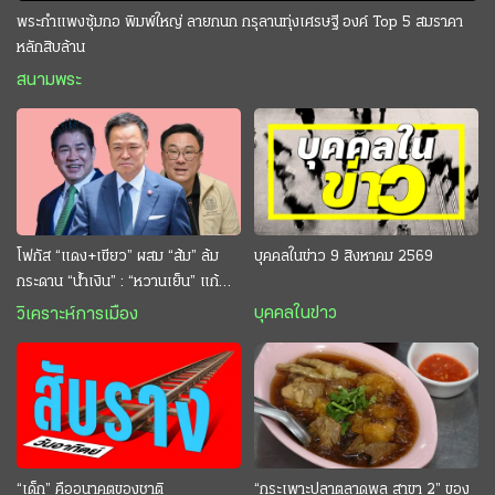
พระกำแพงซุ้มกอ พิมพ์ใหญ่ ลายกนก กรุลานทุ่งเศรษฐี องค์ Top 5 สมราคา
หลักสิบล้าน
สนามพระ
โฟกัส “แดง+เขียว” ผสม “ส้ม” ล้ม
บุคคลในข่าว 9 สิงหาคม 2569
กระดาน “นํ้าเงิน” : “หวานเย็น” แก้
กระหาย “อนุทิน” ดักตีกินสบาย
บุคคลในข่าว
วิเคราะห์การเมือง
“เด็ก” คืออนาคตของชาติ
“กระเพาะปลาตลาดพลู สาขา 2” ของ