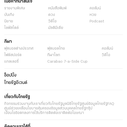
เนื้อหาที่น่าสนใจ
รายงานพิเศษ
หนังสือพิมพ์
คอลัมน์
บันเทิง
ดวง
หวย
นิยาย
วิดีโอ
Podcast
ไลฟ์สไตล์
มัลติมีเดีย
กีฬา
ฟุตบอลต่่างประเทศ
ฟุตบอลไทย
คอลัมน์
ไฟต์สปอร์ต
กีฬาโลก
วิดีโอ
แกลเลอรี่
Carabao 7-a-Side Cup
ช็อปปิ้ง
ไทยรัฐอีเวนต์
เกี่ยวกับไทยรัฐ
กิจกรรม
ร่วมงานกับเรา
เกี่ยวกับไทยรัฐ
มูลนิธิไทยรัฐ
ศูนย์ข้อมูลไทยรัฐ
FAQ
ศูนย์ช่วยเหลือ
นโยบายคุ้มครองข้อมูลส่วนบุคคลไทยรัฐกรุ๊ป
เงื่อนไขข้อตกลงการใช้บริการ
ติดต่อเรา
ติดต่อโฆษณา
ติดตามเราได้ที่