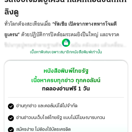
ลิงดู
ทั่วโลกต้องสะเทือนเมื่อ
“รัสเซีย เปิดฉากทางทหารโจมตี
ยูเครน”
ด้วยปฏิบัติการปิดล้อมระดมยิงปืนใหญ่ และจรวด
ขีปนาวุธปูพรมทำลายฐานทัพ สนามบิน คลังแสง แล้วเคลื่อน
เนื้อหาพิเศษเฉพาะสมาชิกหนังสือพิมพ์เท่านั้น
พล ยานเกราะบีบทุกทิศทางตั้งแต่เหนือ ใต้ ตะวันออก กลาย
เป็นสงครามเต็มรูปแบบปะทะกันอย่างดุเดือดหลายวันมานี้
หนังสือพิมพ์ไทยรัฐ
เนื้อหาครบทุกข่าว ทุกคอลัมน์
ทดลองอ่านฟรี 1 วัน
อ่านทุกข่าว และคอลัมน์ได้ไม่จำกัด
อ่านข่าวบนเว็บไซต์ไทยรัฐ แบบไม่มีโฆษณารบกวน
สมัครง่าย ไม่ต้องใช้บัตรเครดิต