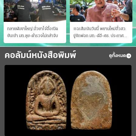
ทลายผับขาใหญ่ มั่วยาโจ๋อื้อเปิด
แฉเส้นเงินวันนี้ พยานใหม่ฮั้วสว.
ยันเช้า มท.ลุย-ตำรวจไม่กล้าจับ
ขู่ซักฟอก มท.-ดีอี-ศธ. ประกาศ
บัญชีท้องถิ่น
คอลัมน์หนังสือพิมพ์
ดูทั้งหมด