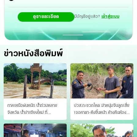
ดูรายละเอียด
มีบัญชีอยู่แล้ว?
เข้าสู่ระบบ
ข่าวหนังสือพิมพ์
ภาคเหนือฝนหนัก น้ำท่วมหลาย
ปวส.กะซวกโหด ฆ่าหนุ่มจีนลูกเสี่ย
จังหวัด นํ้าบ่าเชียงใหม่ ที่
เจอคาตา-หึงขึ้นหน้า ค้างคืนห้อง
แม่ฮ่องสอน ซัดสะพานขาด
แฟนสาว