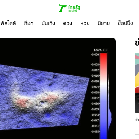
ลฟ์สไตล์
กีฬา
บันเทิง
ดวง
หวย
นิยาย
ช็อปปิ้ง
ข
ตำ