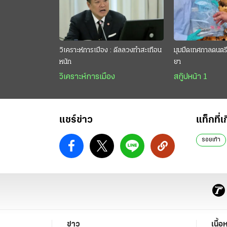
วิเคราะห์การเมือง : ดีลลวงทำสะเทือน
มุมมืดเทศกาลดนตรี 
หนัก
ยา
วิเคราะห์การเมือง
สกู๊ปหน้า 1
แชร์ข่าว
แท็กที่เ
รอยเท้า
ข่าว
เนื้อ