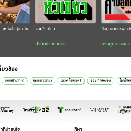
แหล่งมั่วสุม..เสพ
จบครึ่งเดียว
ภัยคุกคามระบอบป
สำนักข่าวหัวเขียว
คาบลูกคาบดอก
กี่ยวข้อง
รอยเท้าเก่าแก่
นักธรณีวิทยา
เดวิด โรเบิร์ตส์
รอยเท้าของอีฟ
โลกโศภิ
หาที่น่าสนใจ
กีฬา