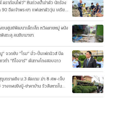
ต้ ดราก้อนไฟว์" หินถ่วงน้ำฆ่าตัว นักร้อง
ค 90 อืดเจ้าพระยา แฟนหาตัววุ่น เครียด
รกิจ!
๋งชนศูนย์พัฒนาเด็กเล็ก หวิดตายหมู่ ผนัง
นพังทะลุ คนขับเมายา
นู" จวกยับ "โรม" มั่ว-ปั่นเฟกนิวส์ ปัด
ี่ยวทํา "ทีโออาร์" ต้นทางโกงสอบฉาว
ยูทูบกราดยิง ม.3 ติดเกม ฆ่า 8 ศพ-เจ็บ
 วางแผนยิงปู่-ย่าคาบ้าน รัวสังหารใน
งเรียนทีละคน