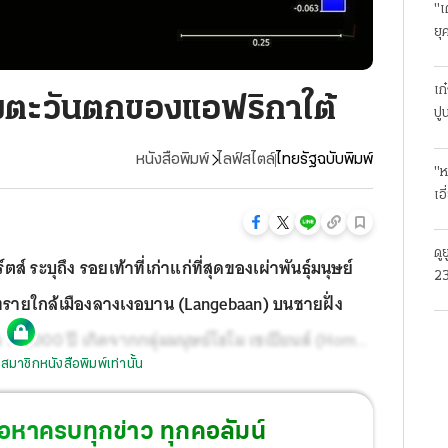
"เ
ยุ
ธุ
เก
่งตะวันตกของแอฟริกาใต้
ปู
หนังสือพิมพ์
ไลฟ์สไตล์
ไทยรัฐฉบับพิมพ์
"ห
เอ
ดู
์ตส์ ระบุถึง รอยเท้าที่เก่าแก่ที่สุดของเผ่าพันธุ์มนุษย์
23
นินทรายใกล้เมืองลางเงอบาน (Langebaan) บนชายฝั่ง
โร
ง 117,000
ปี เกิดจากกลุ่มมนุษย์โฮโม เซเปียนส์ (Homo
สมาชิกหนังสือพิมพ์เท่านั้น
งแพร่หลายในชื่อ “รอยเท้าของอีฟ” (Eve’s footprints)
้อหาครบทุกข่าว ทุกคอลัมน์