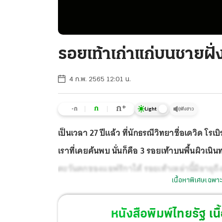
รอยเท้าเก่าแก่บนชายฝั
4 ก.พ. 2565 12:01 น.
+
ก
ก
-ก
ฟังข่าว
Light
เป็นเวลา 27 ปีแล้ว ที่นักธรณีวิทยาชื่อเดวิด โรเบิร
เราที่เคยค้นพบ นั่นก็คือ 3 รอยเท้าบนพื้นผิวเ
ตะวันตกของแอฟริกาใต้ รอยเท้าเหล่านี้มีอายุถึ
เนื้อหาพิเศษเฉพาะ
sapiens) รอยเท้าดังกล่าวกลายเป็นที่รู้จักอย่า
หนังสือพิมพ์ไทยรัฐ
เนื