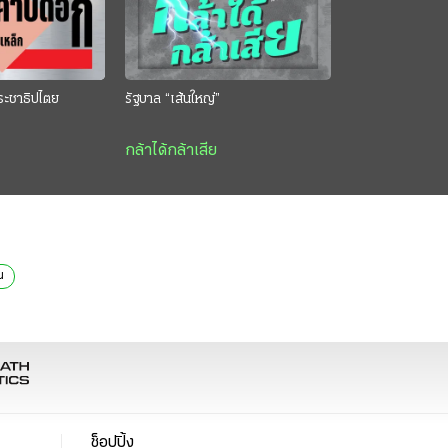
ระชาธิปไตย
รัฐบาล “เส้นใหญ่”
กล้าได้กล้าเสีย
น
ช็อปปิ้ง