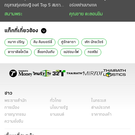
กรุลานทุ่งเศรษฐี องค์ Top 5 สมราคา
อร่อยย่านบางแค
หลักสิบล้าน
สนามพระ
คุณชาย ตะลอนชิม
แท็กที่เกี่ยวข้อง
หมาก ปริญ
คิม คิมเบอร์ลี่
คู่รักดารา
เค้ก นัทธวัชร์
ดาราติดโควิด
สี่แยกบันเทิง
แม่ช่อมะไฟ
กอสซิป
ข่าว
พระราชสำนัก
ทั่วไทย
ในกระแส
การเมือง
นโยบายรัฐ
ต่างประเทศ
อาชญากรรม
ยานยนต์
ราคาทองคำ
ความยั่งยืน