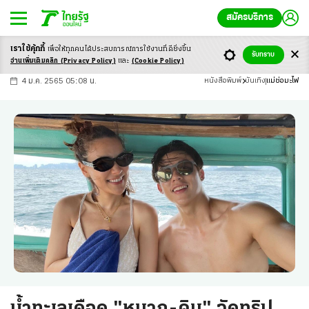
สมัครบริการ
เราใช้คุ้กกี้
เพื่อให้ทุกคนได้ประสบ
การณ์การใช้งานที่ดียิ่งขึ้น
+
ก
ก
-ก
รับทราบ
อ่านเพิ่มเติมคลิก
(Privacy Policy)
และ
(Cookie Policy)
4 ม.ค. 2565 05:08 น.
หนังสือพิมพ์
บันเทิง
แม่ช่อมะไฟ
น้ำทะเลเดือด "หมาก-คิม" จัดทริป