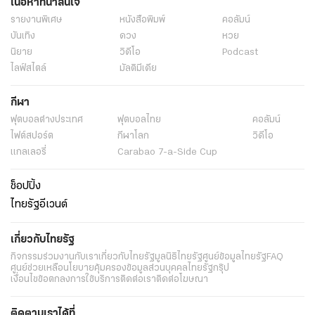
เนื้อหาที่น่าสนใจ
รายงานพิเศษ
หนังสือพิมพ์
คอลัมน์
บันเทิง
ดวง
หวย
นิยาย
วิดีโอ
Podcast
ไลฟ์สไตล์
มัลติมีเดีย
กีฬา
ฟุตบอลต่่างประเทศ
ฟุตบอลไทย
คอลัมน์
ไฟต์สปอร์ต
กีฬาโลก
วิดีโอ
แกลเลอรี่
Carabao 7-a-Side Cup
ช็อปปิ้ง
ไทยรัฐอีเวนต์
เกี่ยวกับไทยรัฐ
กิจกรรม
ร่วมงานกับเรา
เกี่ยวกับไทยรัฐ
มูลนิธิไทยรัฐ
ศูนย์ข้อมูลไทยรัฐ
FAQ
ศูนย์ช่วยเหลือ
นโยบายคุ้มครองข้อมูลส่วนบุคคลไทยรัฐกรุ๊ป
เงื่อนไขข้อตกลงการใช้บริการ
ติดต่อเรา
ติดต่อโฆษณา
ติดตามเราได้ที่