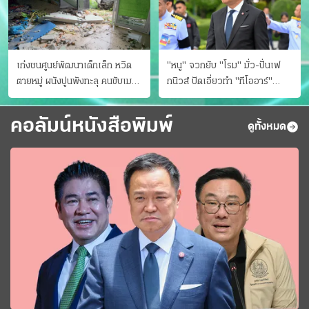
เก๋งชนศูนย์พัฒนาเด็กเล็ก หวิด
"หนู" จวกยับ "โรม" มั่ว-ปั่นเฟ
ตายหมู่ ผนังปูนพังทะลุ คนขับเมา
กนิวส์ ปัดเอี่ยวทํา "ทีโออาร์"
ยา
ต้นทางโกงสอบฉาว
คอลัมน์หนังสือพิมพ์
ดูทั้งหมด