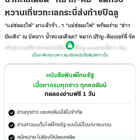
หวานเที่ยวทะเลกระบี่ส่งท้ายปีฉลู
“แม่ช่อมะไฟ” มาแล้วจ้า...า “แม่ช่อมะไฟ” พร้อมร่าย “ข่าว
บันเทิง” ณ บัดนาว น้ำทะเลเดือด!! หมาก ปริญ–คิมเบอร์ลี่ จัด
ทริปหวานเที่ยวทะเลกระบี่ส่งท้ายปีฉลู แถมงานนี้สาว คิม
เนื้อหาพิเศษเฉพาะสมาชิกหนังสือพิมพ์เท่านั้น
สาดความแซ่บบิกินีแดงเพลิงให้ร้องว้าวไปตามๆกัน ขนาดนัก
ร้องสายแซ่บตัวแม่ ใบเตย อาร์สยาม ส่งอีโมจิ “ไฟลุก” ส่วน
หนังสือพิมพ์ไทยรัฐ
กระแต อาร์สยาม อวยยศ “สวยมากกก”...ลุคเผ็ชจี๊ดขนาดนี้
เนื้อหาครบทุกข่าว ทุกคอลัมน์
สงสัยไม้เรียวในมือหนุ่ม หมาก จะสั่นซะละม้างงง อุ๊บ!
ทดลองอ่านฟรี 1 วัน
อ่านทุกข่าว และคอลัมน์ได้ไม่จำกัด
อ่านข่าวบนเว็บไซต์ไทยรัฐ แบบไม่มีโฆษณารบกวน
สมัครง่าย ไม่ต้องใช้บัตรเครดิต