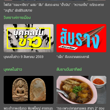
โฟกัส “แดง+เขียว” ผสม “ส้ม” ล้มกระดาน “นํ้าเงิน” : “หวานเย็น” แก้กระหาย
“อนุทิน” ดักตีกินสบาย
วิเคราะห์การเมือง
บุคคลในข่าว 9 สิงหาคม 2569
“เด็ก” คืออนาคตของชาติ
บุคคลในข่าว
สับรางวันอาทิตย์
พระกำแพงซุ้มกอ พิมพ์ใหญ่ ลายกนก
“กระเพาะปลาตลาดพลู สาขา 2” ของ