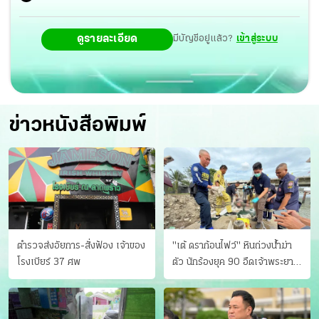
ดูรายละเอียด
มีบัญชีอยู่แล้ว?
เข้าสู่ระบบ
ข่าวหนังสือพิมพ์
ตำรวจส่งอัยการ-สั่งฟ้อง เจ้าของ
"เต้ ดราก้อนไฟว์" หินถ่วงน้ำฆ่า
โรงเบียร์ 37 ศพ
ตัว นักร้องยุค 90 อืดเจ้าพระยา
แฟนหาตัววุ่น เครียดธุรกิจ!