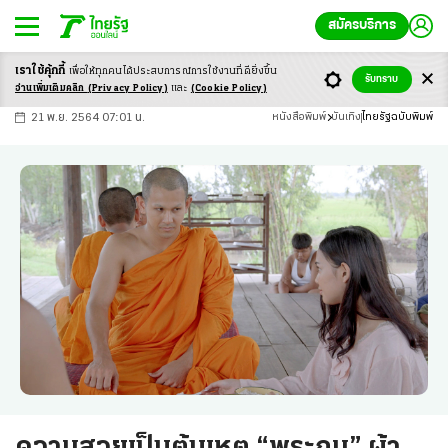
สมัครบริการ
เราใช้คุ้กกี้
เพื่อให้ทุกคนได้ประสบ
การณ์การใช้งานที่ดียิ่งขึ้น
+
ก
ก
-ก
รับทราบ
อ่านเพิ่มเติมคลิก
(Privacy Policy)
และ
(Cookie Policy)
21 พ.ย. 2564 07:01 น.
หนังสือพิมพ์
บันเทิง
ไทยรัฐฉบับพิมพ์
ความสวยเป็นต้นเหตุ “พระถม” ผ้า