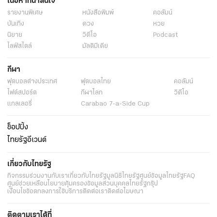
เนื้อหาที่น่าสนใจ
รายงานพิเศษ
หนังสือพิมพ์
คอลัมน์
บันเทิง
ดวง
หวย
นิยาย
วิดีโอ
Podcast
ไลฟ์สไตล์
มัลติมีเดีย
กีฬา
ฟุตบอลต่่างประเทศ
ฟุตบอลไทย
คอลัมน์
ไฟต์สปอร์ต
กีฬาโลก
วิดีโอ
แกลเลอรี่
Carabao 7-a-Side Cup
ช็อปปิ้ง
ไทยรัฐอีเวนต์
เกี่ยวกับไทยรัฐ
กิจกรรม
ร่วมงานกับเรา
เกี่ยวกับไทยรัฐ
มูลนิธิไทยรัฐ
ศูนย์ข้อมูลไทยรัฐ
FAQ
ศูนย์ช่วยเหลือ
นโยบายคุ้มครองข้อมูลส่วนบุคคลไทยรัฐกรุ๊ป
เงื่อนไขข้อตกลงการใช้บริการ
ติดต่อเรา
ติดต่อโฆษณา
ติดตามเราได้ที่