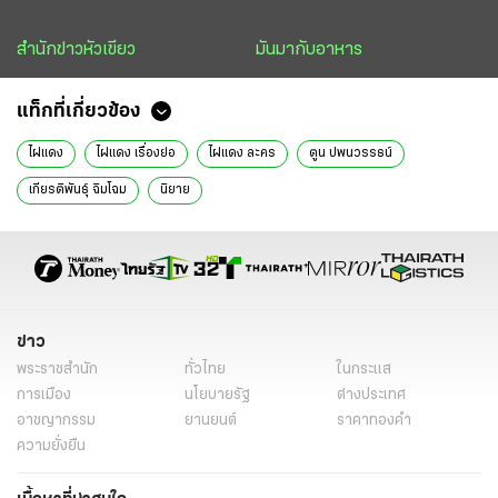
สำนักข่าวหัวเขียว
มันมากับอาหาร
แท็กที่เกี่ยวข้อง
ไผ่แดง
ไผ่แดง เรื่องย่อ
ไผ่แดง ละคร
ตูน ปพนวรรธน์
เกียรติพันธุ์ ฉิมโฉม
นิยาย
ข่าว
พระราชสำนัก
ทั่วไทย
ในกระแส
การเมือง
นโยบายรัฐ
ต่างประเทศ
อาชญากรรม
ยานยนต์
ราคาทองคำ
ความยั่งยืน