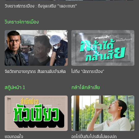
วิเคราะห์การเมือง : ถึงจุดเสริม "เดอะแบก"
วิเคราะห์การเมือง
จิตวิทยาอาชญากร สันดานดิบอำมหิต
ไม่ถึง “นักการเมือง”
สกู๊ปหน้า 1
กล้าได้กล้าเสีย
ยอมถอดใจ
อกไก่ปั่นกับโปรตีนไม่ตรงปก