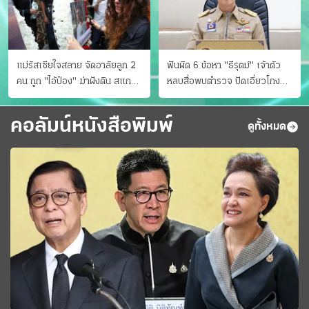
แม่รัสเซียใจสลาย จัดอาลัยลูก 2
ฟันผิด 6 ข้อหา "ธีรุตม์" เจ้าตัว
คน ถูก "ไอ้ป๋อง" ฆ่าฝังดิน สแกน
หลบสื่อพบตำรวจ ปัดเอี่ยวโกง
ไม่มีศพเพิ่ม
สอบท้องถิ่น จ่อบี้รํ่ารวยมากปกติ
คอลัมน์หนังสือพิมพ์
ดูทั้งหมด