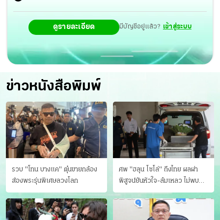
ดูรายละเอียด
มีบัญชีอยู่แล้ว?
เข้าสู่ระบบ
ข่าวหนังสือพิมพ์
รวบ "โทน บางแค" ตุ๋นขายกล้อง
ศพ "ฮลุน โซโล่" ถึงไทย ผลผ่า
ส่องพระรุ่นพิเศษลวงโลก
พิสูจน์ยันหัวใจ-ล้มเหลว ไม่พบ
บาดแผล