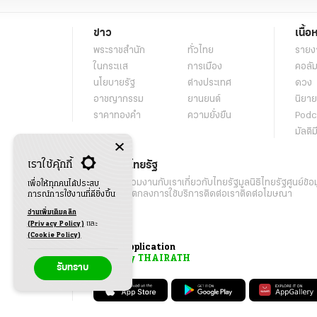
ข่าว
เนื้อ
พระราชสำนัก
ทั่วไทย
รายง
ในกระแส
การเมือง
คอลัม
นโยบายรัฐ
ต่างประเทศ
ดวง
อาชญากรรม
ยานยนต์
นิยาย
ราคาทองคำ
ความยั่งยืน
Podc
มัลติม
เราใช้คุ้กกี้
เกี่ยวกับไทยรัฐ
กิจกรรม
ร่วมงานกับเรา
เกี่ยวกับไทยรัฐ
มูลนิธิไทยรัฐ
ศูนย์ข้อ
เพื่อให้ทุกคนได้ประสบ
เงื่อนไขข้อตกลงการใช้บริการ
ติดต่อเรา
ติดต่อโฆษณา
การณ์การใช้งานที่ดียิ่งขึ้น
อ่านเพิ่มเติมคลิก
(Privacy Policy)
และ
(Cookie Policy)
Application
My THAIRATH
รับทราบ