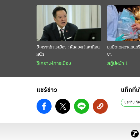
วิเคราะห์การเมือง : ดีลลวงทำสะเทือน
มุมมืดเทศกาลดนตรี 
หนัก
ยา
วิเคราะห์การเมือง
สกู๊ปหน้า 1
แชร์ข่าว
แท็กที่เ
ประทีป กิจ