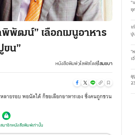
"เ
ยุ
ธุ
เก
าพิพัฒน์” เลือกเมนูอาหาร
ปู
ปูขน”
"ห
เอ
หนังสือพิมพ์
ไลฟ์สไตล์
โสมชบา
ดู
23
โร
 มาหลายรอบ พอนัดได้ ก็ขอเลือกอาหารเอง ซึ่งคนถูกชวน
สมาชิกหนังสือพิมพ์เท่านั้น