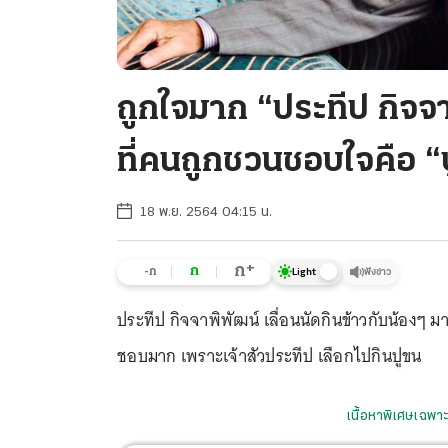
ถูกใจมาก “ประทีป กิจจ
ที่คนถูกชวนชอบใจคือ “
18 พ.ย. 2564 04:15 น.
+
ก
ก
-ก
ฟังข่าว
Light
ประทีป กิจจาพิพัฒน์ เลื่อนนัดกินข้าวกับน้องๆ
ชอบมาก เพราะเจ้าสัวประทีป เลือกไปกินปูขน
เนื้อหาพิเศษเฉพาะ