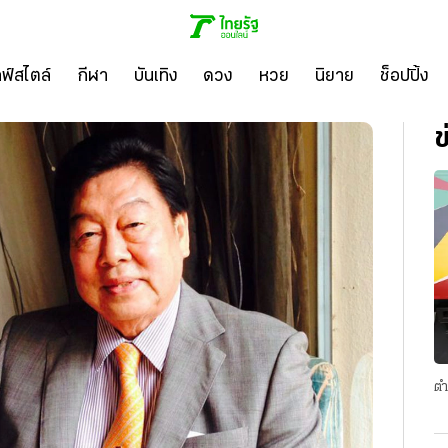
ลฟ์สไตล์
กีฬา
บันเทิง
ดวง
หวย
นิยาย
ช็อปปิ้ง
ข
ตำ