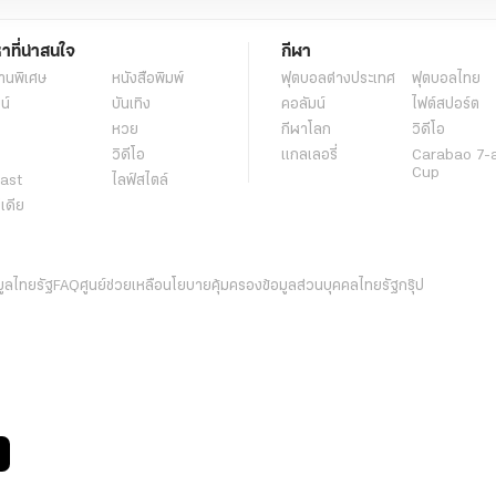
หาที่น่าสนใจ
กีฬา
านพิเศษ
หนังสือพิมพ์
ฟุตบอลต่่างประเทศ
ฟุตบอลไทย
น์
บันเทิง
คอลัมน์
ไฟต์สปอร์ต
หวย
กีฬาโลก
วิดีโอ
วิดีโอ
แกลเลอรี่
Carabao 7-
Cup
ast
ไลฟ์สไตล์
ีเดีย
มูลไทยรัฐ
FAQ
ศูนย์ช่วยเหลือ
นโยบายคุ้มครองข้อมูลส่วนบุคคลไทยรัฐกรุ๊ป