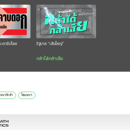
ระชาธิปไตย
รัฐบาล “เส้นใหญ่”
กล้าได้กล้าเสีย
ชบาจ๊ะจ๋า
โสมชบา