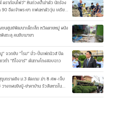
ต้ ดราก้อนไฟว์" หินถ่วงน้ำฆ่าตัว นักร้อง
ค 90 อืดเจ้าพระยา แฟนหาตัววุ่น เครียด
รกิจ!
๋งชนศูนย์พัฒนาเด็กเล็ก หวิดตายหมู่ ผนัง
นพังทะลุ คนขับเมายา
นู" จวกยับ "โรม" มั่ว-ปั่นเฟกนิวส์ ปัด
ี่ยวทํา "ทีโออาร์" ต้นทางโกงสอบฉาว
ยูทูบกราดยิง ม.3 ติดเกม ฆ่า 8 ศพ-เจ็บ
 วางแผนยิงปู่-ย่าคาบ้าน รัวสังหารใน
งเรียนทีละคน