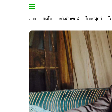
ข่าว
วิดีโอ
หนังสือพิมพ์
ไทยรัฐทีวี
ไ