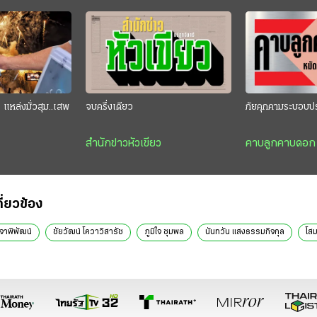
แหล่งมั่วสุม..เสพ
จบครึ่งเดียว
ภัยคุกคามระบอบป
สำนักข่าวหัวเขียว
คาบลูกคาบดอก
กี่ยวข้อง
จาพิพัฒน์
ชัยวัฒน์ โควาวิสารัช
ภูมิใจ ชุมพล
นันทวัน แสงธรรมกิจกุล
โสม