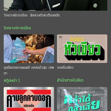
วิเคราะห์การเมือง : ดีลลวงทำสะเทือนหนัก
วิเคราะห์การเมือง
มุมมืดเทศกาลดนตรี แหล่งมั่วสุม..เสพ
จบครึ่งเดียว
ยา
สำนักข่าวหัวเขียว
สกู๊ปหน้า 1