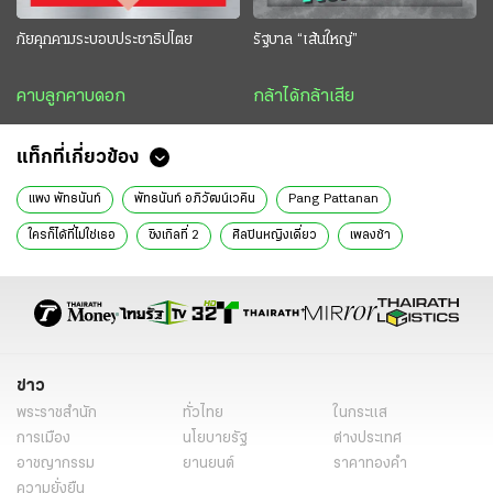
ภัยคุกคามระบอบประชาธิปไตย
รัฐบาล “เส้นใหญ่”
คาบลูกคาบดอก
กล้าได้กล้าเสีย
แท็กที่เกี่ยวข้อง
แพง พัทธนันท์
พัทธนันท์ อภิวัฒน์เวคิน
Pang Pattanan
ใครก็ได้ที่ไม่ใช่เธอ
ซิงเกิลที่ 2
ศิลปินหญิงเดี่ยว
เพลงช้า
นักร้อง
ข่าว
พระราชสำนัก
ทั่วไทย
ในกระแส
การเมือง
นโยบายรัฐ
ต่างประเทศ
อาชญากรรม
ยานยนต์
ราคาทองคำ
ความยั่งยืน