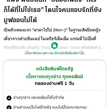
ก็ได้ที่ไม่ใช่เธอ” โดนใจคนแอบรักที่ยัง
มูฟออนไม่ได้
เปิดตัวเพลงแรก “มามาไปไป (Herr~)” ในฐานะศิลปินหญิง
เดี่ยวจากค่ายยีนแลป ในเครือจีเอ็มเอ็ม แกรมมี่ ไปเป็นที่
เรียบร้อยแล้ว สำหรับ “Pang Pattanan” (แพง-พัทธนันท์ อภิ
เนื้อหาพิเศษเฉพาะสมาชิกหนังสือพิมพ์เท่านั้น
วัฒน์เวคิน) ก็ทำเอาหลายๆคนโดนตกไปกับความน่ารักและ
เสียงร้องที่หวานใสเป็นเอกลักษณ์ งานนี้สาวแพงเลยขอส่ง
หนังสือพิมพ์ไทยรัฐ
เสียงร้องเพราะๆอย่างต่อเนื่องในเพลง “ใครก็ได้ที่ไม่ใช่เธอ”
เนื้อหาครบทุกข่าว ทุกคอลัมน์
ซิงเกิลที่สองกับเพลงช้าสไตล์ป๊อป เนื้อหาเศร้า ที่พูดถึงความ
ทดลองอ่านฟรี 1 วัน
ทรมานและจมอยู่กับการแอบรักใครคนนึง อยากเปลี่ยนใจไป
อ่านทุกข่าว และคอลัมน์ได้ไม่จำกัด
รักคนอื่น แต่สุดท้ายก็ตัดใจเดินออกมาไม่ได้อยู่ดี
อ่านข่าวบนเว็บไซต์ไทยรัฐ แบบไม่มีโฆษณารบกวน