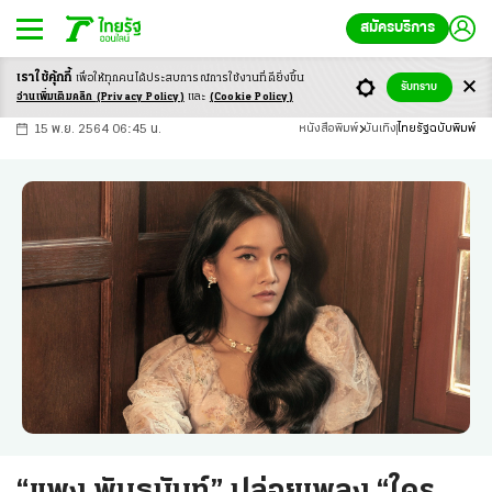
สมัครบริการ
เราใช้คุ้กกี้
เพื่อให้ทุกคนได้ประสบ
การณ์การใช้งานที่ดียิ่งขึ้น
+
ก
ก
-ก
รับทราบ
อ่านเพิ่มเติมคลิก
(Privacy Policy)
และ
(Cookie Policy)
15 พ.ย. 2564 06:45 น.
หนังสือพิมพ์
บันเทิง
ไทยรัฐฉบับพิมพ์
“แพง พันธนันท์” ปล่อยเพลง “ใคร