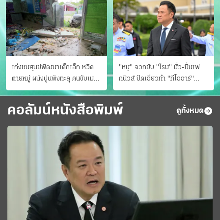
เก๋งชนศูนย์พัฒนาเด็กเล็ก หวิด
"หนู" จวกยับ "โรม" มั่ว-ปั่นเฟ
ตายหมู่ ผนังปูนพังทะลุ คนขับเมา
กนิวส์ ปัดเอี่ยวทํา "ทีโออาร์"
ยา
ต้นทางโกงสอบฉาว
คอลัมน์หนังสือพิมพ์
ดูทั้งหมด