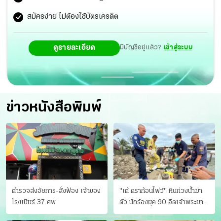
สมัครง่าย ไม่ต้องใช้บัตรเครดิต
ดูรายละเอียด
มีบัญชีอยู่แล้ว?
เข้าสู่ระบบ
ข่าวหนังสือพิมพ์
ตำรวจส่งอัยการ-สั่งฟ้อง เจ้าของ
"เต้ ดราก้อนไฟว์" หินถ่วงน้ำฆ่า
โรงเบียร์ 37 ศพ
ตัว นักร้องยุค 90 อืดเจ้าพระยา
แฟนหาตัววุ่น เครียดธุรกิจ!