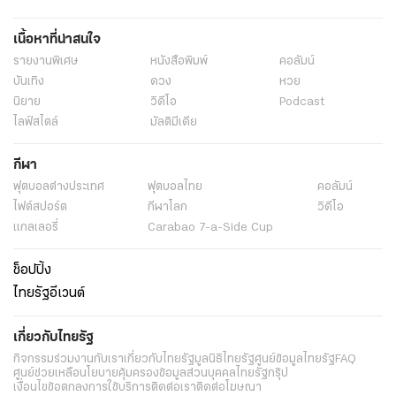
เนื้อหาที่น่าสนใจ
รายงานพิเศษ
หนังสือพิมพ์
คอลัมน์
บันเทิง
ดวง
หวย
นิยาย
วิดีโอ
Podcast
ไลฟ์สไตล์
มัลติมีเดีย
กีฬา
ฟุตบอลต่่างประเทศ
ฟุตบอลไทย
คอลัมน์
ไฟต์สปอร์ต
กีฬาโลก
วิดีโอ
แกลเลอรี่
Carabao 7-a-Side Cup
ช็อปปิ้ง
ไทยรัฐอีเวนต์
เกี่ยวกับไทยรัฐ
กิจกรรม
ร่วมงานกับเรา
เกี่ยวกับไทยรัฐ
มูลนิธิไทยรัฐ
ศูนย์ข้อมูลไทยรัฐ
FAQ
ศูนย์ช่วยเหลือ
นโยบายคุ้มครองข้อมูลส่วนบุคคลไทยรัฐกรุ๊ป
เงื่อนไขข้อตกลงการใช้บริการ
ติดต่อเรา
ติดต่อโฆษณา