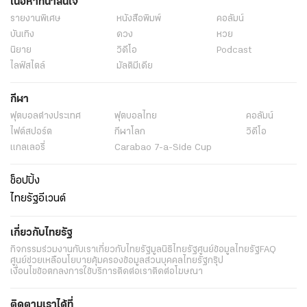
เนื้อหาที่น่าสนใจ
รายงานพิเศษ
หนังสือพิมพ์
คอลัมน์
บันเทิง
ดวง
หวย
นิยาย
วิดีโอ
Podcast
ไลฟ์สไตล์
มัลติมีเดีย
กีฬา
ฟุตบอลต่่างประเทศ
ฟุตบอลไทย
คอลัมน์
ไฟต์สปอร์ต
กีฬาโลก
วิดีโอ
แกลเลอรี่
Carabao 7-a-Side Cup
ช็อปปิ้ง
ไทยรัฐอีเวนต์
เกี่ยวกับไทยรัฐ
กิจกรรม
ร่วมงานกับเรา
เกี่ยวกับไทยรัฐ
มูลนิธิไทยรัฐ
ศูนย์ข้อมูลไทยรัฐ
FAQ
ศูนย์ช่วยเหลือ
นโยบายคุ้มครองข้อมูลส่วนบุคคลไทยรัฐกรุ๊ป
เงื่อนไขข้อตกลงการใช้บริการ
ติดต่อเรา
ติดต่อโฆษณา
ติดตามเราได้ที่