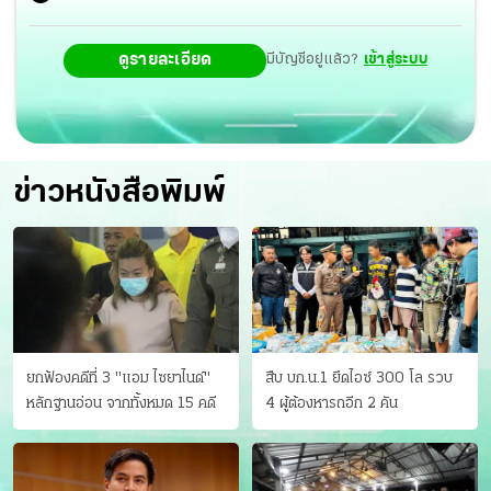
ดูรายละเอียด
มีบัญชีอยู่แล้ว?
เข้าสู่ระบบ
ข่าวหนังสือพิมพ์
ยกฟ้องคดีที่ 3 "แอม ไซยาไนด์"
สืบ บก.น.1 ยึดไอซ์ 300 โล รวบ
หลักฐานอ่อน จากทั้งหมด 15 คดี
4 ผู้ต้องหารถอีก 2 คัน