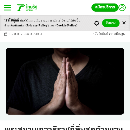
สมัครบริการ
เราใช้คุ้กกี้
เพื่อให้ทุกคนได้ประสบ
การณ์การใช้งานที่ดียิ่งขึ้น
+
ก
ก
-ก
รับทราบ
อ่านเพิ่มเติมคลิก
(Privacy Policy)
และ
(Cookie Policy)
15 พ.ย. 2564 05:39 น.
หนังสือพิมพ์
การเมือง
ซูม
พระสยามเทวาธิราชที่พึ่งสุดท้ายของ