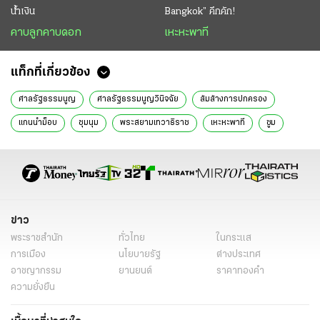
น้ำเงิน
Bangkok” คึกคัก!
คาบลูกคาบดอก
เหะหะพาที
แท็กที่เกี่ยวข้อง
ศาลรัฐธรรมนูญ
ศาลรัฐธรรมนูญวินิจฉัย
ล้มล้างการปกครอง
แกนนำม็อบ
ชุมนุม
พระสยามเทวาธิราช
เหะหะพาที
ซูม
ข่าว
พระราชสำนัก
ทั่วไทย
ในกระแส
การเมือง
นโยบายรัฐ
ต่างประเทศ
อาชญากรรม
ยานยนต์
ราคาทองคำ
ความยั่งยืน