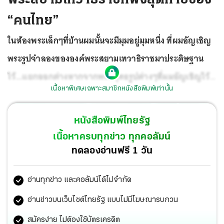
“คนไทย”
ในห้องพระเล็กๆที่บ้านผมนั้นจะมีมุมอยู่มุมหนึ่ง ที่ผมอัญเชิญ
พระรูปจำลองขององค์พระสยามเทวาธิราชมาประดิษฐาน
ไว้...แยกออกต่างหากจากพระพุทธรูปต่างๆที่ผมอัญเชิญไว้
เนื้อหาพิเศษเฉพาะสมาชิกหนังสือพิมพ์เท่านั้น
บนชั้นกลางห้อง...เพื่อความสะดวกในการกราบไหว้บูชา
หนังสือพิมพ์ไทยรัฐ
เนื้อหาครบทุกข่าว ทุกคอลัมน์
ทดลองอ่านฟรี 1 วัน
อ่านทุกข่าว และคอลัมน์ได้ไม่จำกัด
อ่านข่าวบนเว็บไซต์ไทยรัฐ แบบไม่มีโฆษณารบกวน
สมัครง่าย ไม่ต้องใช้บัตรเครดิต