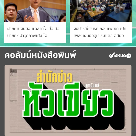
ฝ่ายค้านจับมือ แฉลากไส้ ฮั้ว สว.
จับปาร์ตี้ยานรก ล่องแพเธค เปิด
นายกฯ ปาฐกถาพิเศษ โอ่
เพลงเต้นมั่วสุม-ริมแคว ฉี่สีม่วง
"อาเซียนหนึ่งเดียว"
35 ราย
คอลัมน์หนังสือพิมพ์
ดูทั้งหมด