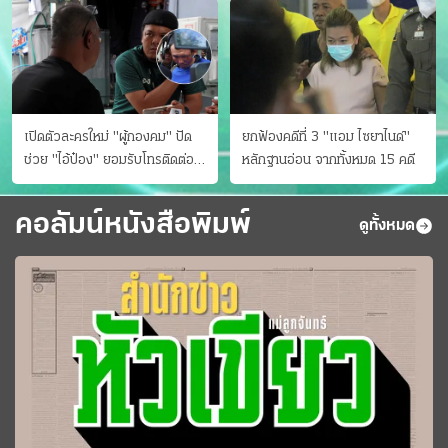
เปิดตัวละครใหม่ "ผู้กองคม" ปัด
ยกฟ้องคดีที่ 3 "แอม ไซยาไนด์"
ช่วย "ไอ้ป๋อง" ยอมรับโทรติดต่อ
หลักฐานอ่อน จากทั้งหมด 15 คดี
กันจริง "ดาบษร" โผล่เคลียร์ตัว
เอง
คอลัมน์หนังสือพิมพ์
ดูทั้งหมด