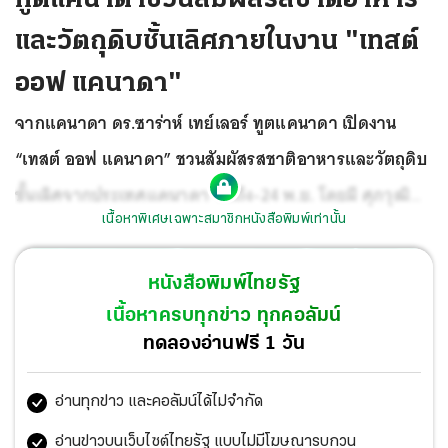
และวัตถุดิบชั้นเลิศภายในงาน "เทสต์
ออฟ แคนาดา"
จากแคนาดา ดร.ซาร่าห์ เทย์เลอร์ ทูตแคนาดา เปิดงาน
“เทสต์ ออฟ แคนาดา” ชวนสัมผัสรสชาติอาหารและวัตถุดิบ
ชั้นเลิศจากประเทศแคนาดา จัดถึง-24 พ.ย. โดยมี ศุภวุฒิ
เนื้อหาพิเศษเฉพาะสมาชิกหนังสือพิมพ์เท่านั้น
ไชยประสิทธิ์กุล, พลอยชมพู อัมพุช และ ดิเรก วาน เพ้อวท์
มาร่วมงานด้วย ที่พารากอน วันก่อน.
หนังสือพิมพ์ไทยรัฐ
เนื้อหาครบทุกข่าว ทุกคอลัมน์
ทดลองอ่านฟรี 1 วัน
อ่านทุกข่าว และคอลัมน์ได้ไม่จำกัด
อ่านข่าวบนเว็บไซต์ไทยรัฐ แบบไม่มีโฆษณารบกวน