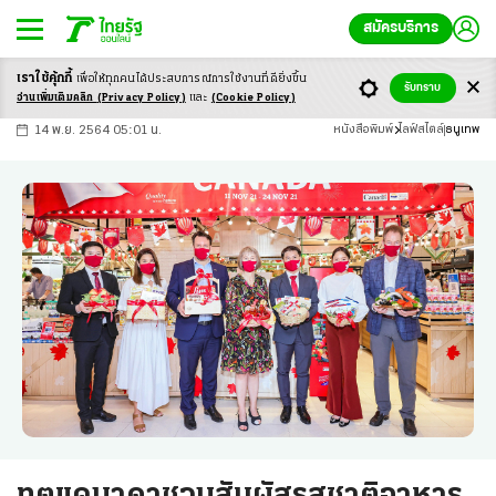
สมัครบริการ
เราใช้คุ้กกี้
เพื่อให้ทุกคนได้ประสบ
การณ์การใช้งานที่ดียิ่งขึ้น
+
ก
ก
-ก
รับทราบ
อ่านเพิ่มเติมคลิก
(Privacy Policy)
และ
(Cookie Policy)
14 พ.ย. 2564 05:01 น.
หนังสือพิมพ์
ไลฟ์สไตล์
ธนูเทพ
ทูตแคนาดาชวนสัมผัสรสชาติอาหาร