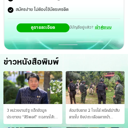
สมัครง่าย ไม่ต้องใช้บัตรเครดิต
ดูรายละเอียด
มีบัญชีอยู่แล้ว?
เข้าสู่ระบบ
ข่าวหนังสือพิมพ์
3 หน่วยงานรัฐ แฮ็กข้อมูล
ล้อมจับตาย 2 โจรใต้ หนีคดีฆ่าสืบ
ประชาชน "สิริพงศ์" แฉลากไส้เอง
ตากใบ ยิงปะทะเดือดคาขนำ
"หนู" กอด "หนิม" สยบลือ
สำราญนำทีมปิดคดี