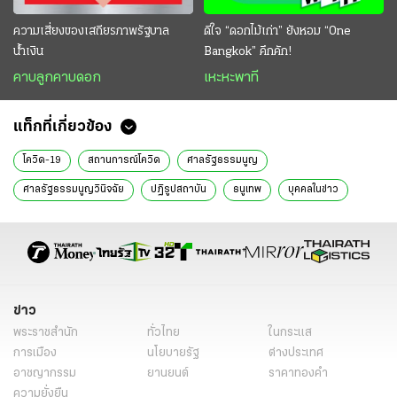
ความเสี่ยงของเสถียรภาพรัฐบาล
ดีใจ “ดอกไม้เก่า” ยังหอม “One
น้ำเงิน
Bangkok” คึกคัก!
คาบลูกคาบดอก
เหะหะพาที
แท็กที่เกี่ยวข้อง
โควิด-19
สถานการณ์โควิด
ศาล​รัฐธรรมนูญ
ศาล​รัฐธรรมนูญ​วินิจฉัย
ปฏิรูป​สถาบัน
ธนูเทพ
บุคคลในข่าว
ข่าว
พระราชสำนัก
ทั่วไทย
ในกระแส
การเมือง
นโยบายรัฐ
ต่างประเทศ
อาชญากรรม
ยานยนต์
ราคาทองคำ
ความยั่งยืน