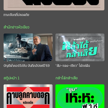
ทางเลือกที่ปลอดภัย
สำนักข่าวหัวเขียว
บัญชีดำคอร์รัปชัน บันทึกอัปยศปี’69
“ส้ม–แดง–เขียว” ได้แค่ฝัน
สกู๊ปหน้า 1
กล้าได้กล้าเสีย