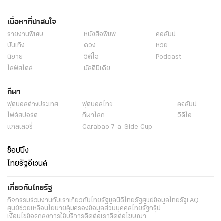
เนื้อหาที่น่าสนใจ
รายงานพิเศษ
หนังสือพิมพ์
คอลัมน์
บันเทิง
ดวง
หวย
นิยาย
วิดีโอ
Podcast
ไลฟ์สไตล์
มัลติมีเดีย
กีฬา
ฟุตบอลต่่างประเทศ
ฟุตบอลไทย
คอลัมน์
ไฟต์สปอร์ต
กีฬาโลก
วิดีโอ
แกลเลอรี่
Carabao 7-a-Side Cup
ช็อปปิ้ง
ไทยรัฐอีเวนต์
เกี่ยวกับไทยรัฐ
กิจกรรม
ร่วมงานกับเรา
เกี่ยวกับไทยรัฐ
มูลนิธิไทยรัฐ
ศูนย์ข้อมูลไทยรัฐ
FAQ
ศูนย์ช่วยเหลือ
นโยบายคุ้มครองข้อมูลส่วนบุคคลไทยรัฐกรุ๊ป
เงื่อนไขข้อตกลงการใช้บริการ
ติดต่อเรา
ติดต่อโฆษณา