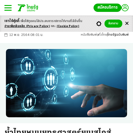
สมัครบริการ
เราใช้คุ้กกี้
เพื่อให้ทุกคนได้ประสบ
การณ์การใช้งานที่ดียิ่งขึ้น
+
ก
ก
-ก
รับทราบ
อ่านเพิ่มเติมคลิก
(Privacy Policy)
และ
(Cookie Policy)
12 พ.ย. 2564 08:01 น.
หนังสือพิมพ์
ทั่วไทย
ไทยรัฐฉบับพิมพ์
ย้ำไทยหนุนยุทธศาสตร์ยูเนสโกสู่