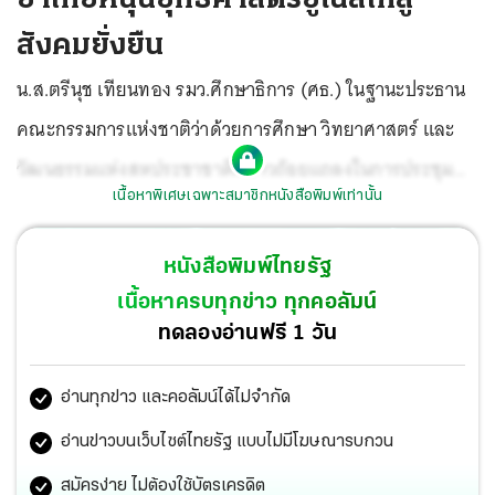
สังคมยั่งยืน
น.ส.ตรีนุช เทียนทอง รมว.ศึกษาธิการ (ศธ.) ในฐานะประธาน
คณะกรรมการแห่งชาติว่าด้วยการศึกษา วิทยาศาสตร์ และ
วัฒนธรรมแห่งสหประชาชาติกล่าวถ้อยแถลงในการประชุม
เนื้อหาพิเศษเฉพาะสมาชิกหนังสือพิมพ์เท่านั้น
สมัยสามัญของยูเนสโก ครั้งที่ 41 ที่สำนักงานใหญ่องค์การยู
เนสโก กรุงปารีส ว่า
ขอชื่นชมยูเนสโกที่ปรับวิธีการทำงานได้ดี
หนังสือพิมพ์ไทยรัฐ
ในช่วงการแพร่ระบาดโรคโควิด-19 ส่งผลให้การดำเนินงาน
เนื้อหาครบทุกข่าว ทุกคอลัมน์
เป็นไปอย่างต่อเนื่อง
การประชุมครั้งนี้จัดขึ้นในห้วงเวลาครบ
ทดลองอ่านฟรี 1 วัน
รอบทศวรรษ เพื่อทบทวนการดำเนินการตามเป้าหมายการ
อ่านทุกข่าว และคอลัมน์ได้ไม่จำกัด
พัฒนาที่ยั่งยืนของแห่งสหประชาชาติ (SDGs) ซึ่ง
ยูเนสโกได้
นำมาเป็นพื้นฐานจัดทำแผนยุทธศาสตร์ แผนงานและงบ
อ่านข่าวบนเว็บไซต์ไทยรัฐ แบบไม่มีโฆษณารบกวน
ประมาณฉบับใหม่ปี พ.ศ.2565-2566 ประเทศไทยเชื่อมั่นว่า
สมัครง่าย ไม่ต้องใช้บัตรเครดิต