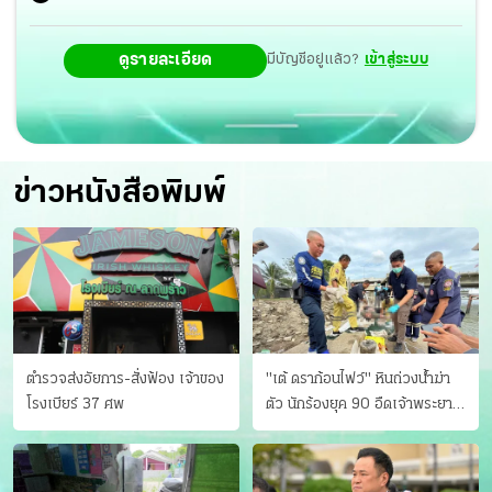
แผนงานที่ประเทศสมาชิกร่วมกันจัดทำครั้งนี้ จะผลักดัน
ดูรายละเอียด
มีบัญชีอยู่แล้ว?
เข้าสู่ระบบ
ความร่วมมือสู่การแก้ไขปัญหาระดับโลก
ข่าวหนังสือพิมพ์
ตำรวจส่งอัยการ-สั่งฟ้อง เจ้าของ
"เต้ ดราก้อนไฟว์" หินถ่วงน้ำฆ่า
โรงเบียร์ 37 ศพ
ตัว นักร้องยุค 90 อืดเจ้าพระยา
แฟนหาตัววุ่น เครียดธุรกิจ!