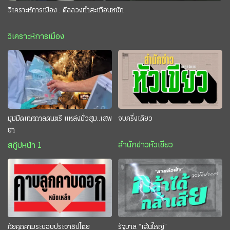
วิเคราะห์การเมือง : ดีลลวงทำสะเทือนหนัก
วิเคราะห์การเมือง
มุมมืดเทศกาลดนตรี แหล่งมั่วสุม..เสพ
จบครึ่งเดียว
ยา
สำนักข่าวหัวเขียว
สกู๊ปหน้า 1
ภัยคุกคามระบอบประชาธิปไตย
รัฐบาล “เส้นใหญ่”