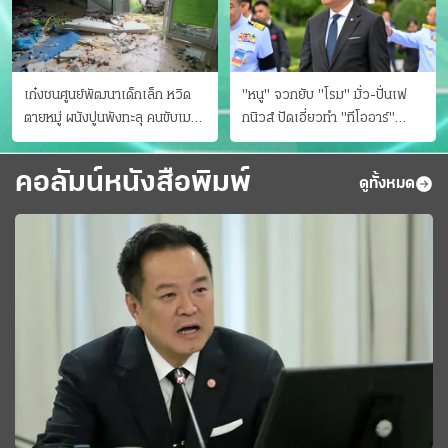
เก๋งชนศูนย์พัฒนาเด็กเล็ก หวิด
"หนู" จวกยับ "โรม" มั่ว-ปั่นเฟ
ตายหมู่ ผนังปูนพังทะลุ คนขับเมา
กนิวส์ ปัดเอี่ยวทํา "ทีโออาร์"
ยา
ต้นทางโกงสอบฉาว
คอลัมน์หนังสือพิมพ์
ดูทั้งหมด