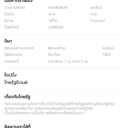
เนื้อหาที่น่าสนใจ
รายงานพิเศษ
หนังสือพิมพ์
คอลัมน์
บันเทิง
ดวง
หวย
นิยาย
วิดีโอ
Podcast
ไลฟ์สไตล์
มัลติมีเดีย
กีฬา
ฟุตบอลต่่างประเทศ
ฟุตบอลไทย
คอลัมน์
ไฟต์สปอร์ต
กีฬาโลก
วิดีโอ
แกลเลอรี่
Carabao 7-a-Side Cup
ช็อปปิ้ง
ไทยรัฐอีเวนต์
เกี่ยวกับไทยรัฐ
กิจกรรม
ร่วมงานกับเรา
เกี่ยวกับไทยรัฐ
มูลนิธิไทยรัฐ
ศูนย์ข้อมูลไทยรัฐ
FAQ
ศูนย์ช่วยเหลือ
นโยบายคุ้มครองข้อมูลส่วนบุคคลไทยรัฐกรุ๊ป
เงื่อนไขข้อตกลงการใช้บริการ
ติดต่อเรา
ติดต่อโฆษณา
ติดตามเราได้ที่