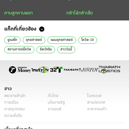
คาบลูกคาบดอก
กล้าได้กล้าเสีย
แท็กที่เกี่ยวข้อง
ยูเนสโก
ยุทธศาสตร์
แผนยุทธศาสตร์
โควิด-19
สถานการณ์โควิด
ฉีดวัคซีน
ข่าววันนี้
ข่าว
พระราชสำนัก
ทั่วไทย
ในกระแส
การเมือง
นโยบายรัฐ
ต่างประเทศ
อาชญากรรม
ยานยนต์
ราคาทองคำ
ความยั่งยืน