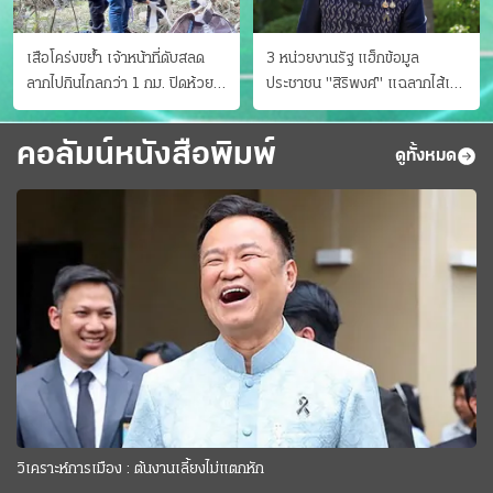
เสือโคร่งขย้ำ เจ้าหน้าที่ดับสลด
3 หน่วยงานรัฐ แฮ็กข้อมูล
ลากไปกินไกลกว่า 1 กม. ปิดห้วย
ประชาชน "สิริพงศ์" แฉลากไส้เอง
ขาแข้งชั่วคราว
"หนู" กอด "หนิม" สยบลือ
คอลัมน์หนังสือพิมพ์
ดูทั้งหมด
วิเคราะห์การเมือง : ต้นงานเลี้ยงไม่แตกหัก