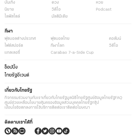
บันเทิง
ดวง
หวย
นิยาย
วิดีโอ
Podcast
ไลฟ์สไตล์
มัลติมีเดีย
กีฬา
ฟุตบอลต่่างประเทศ
ฟุตบอลไทย
คอลัมน์
ไฟต์สปอร์ต
กีฬาโลก
วิดีโอ
แกลเลอรี่
Carabao 7-a-Side Cup
ช็อปปิ้ง
ไทยรัฐอีเวนต์
เกี่ยวกับไทยรัฐ
กิจกรรม
ร่วมงานกับเรา
เกี่ยวกับไทยรัฐ
มูลนิธิไทยรัฐ
ศูนย์ข้อมูลไทยรัฐ
FAQ
ศูนย์ช่วยเหลือ
นโยบายคุ้มครองข้อมูลส่วนบุคคลไทยรัฐกรุ๊ป
เงื่อนไขข้อตกลงการใช้บริการ
ติดต่อเรา
ติดต่อโฆษณา
ติดตามเราได้ที่