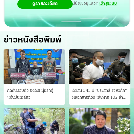
ดูรายละเอียด
มีบัญชีอยู่แล้ว?
เข้าสู่ระบบ
ข่าวหนังสือพิมพ์
กดดันมอบตัว ยิงดับหนุ่มรถตู้
ตัดสิน 343 ปี "ประสิทธิ์ เจียวก๊ก"
แค้นปีนเกลียว
หลอกขายทัวร์ เสียหาย 102 ล้าน
มีเหยื่อ 173 คน