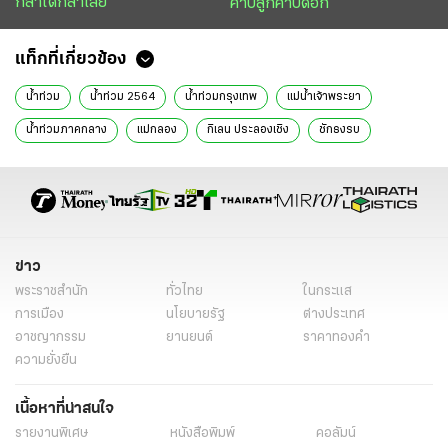
กล้าได้กล้าเสีย
คาบลูกคาบดอก
แท็กที่เกี่ยวข้อง
น้ำท่วม
น้ำท่วม 2564
น้ำท่วมกรุงเทพ
แม่น้ำเจ้าพระยา
น้ำท่วมภาคกลาง
แม่กลอง
กิเลน ประลองเชิง
ชักธงรบ
ข่าว
พระราชสำนัก
ทั่วไทย
ในกระแส
การเมือง
นโยบายรัฐ
ต่างประเทศ
อาชญากรรม
ยานยนต์
ราคาทองคำ
ความยั่งยืน
เนื้อหาที่น่าสนใจ
รายงานพิเศษ
หนังสือพิมพ์
คอลัมน์