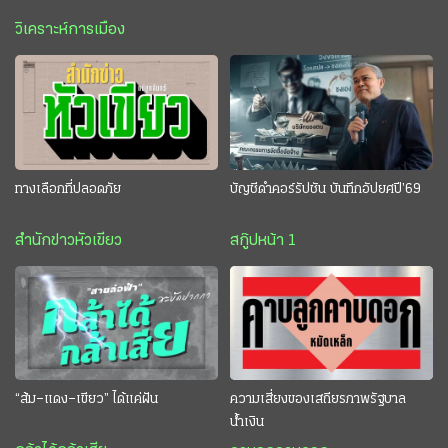
วิเคราะห์การเมือง
ทางเลือกที่ปลอดภัย
บัญชีดำคอร์รัปชัน บันทึกอัปยศปี’69
สำนักข่าวหัวเขียว
สกู๊ปหน้า 1
“ส้ม–แดง–เขียว” ได้แค่ฝัน
ความเสี่ยงของเสถียรภาพรัฐบาล
น้ำเงิน