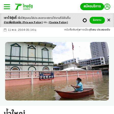
สมัครบริการ
เราใช้คุ้กกี้
เพื่อให้ทุกคนได้ประสบ
การณ์การใช้งานที่ดียิ่งขึ้น
+
ก
ก
-ก
รับทราบ
อ่านเพิ่มเติมคลิก
(Privacy Policy)
และ
(Cookie Policy)
11 พ.ย. 2564 05:14 น.
หนังสือพิมพ์
การเมือง
กิเลน ประลองเชิง
น้ำใหญ่