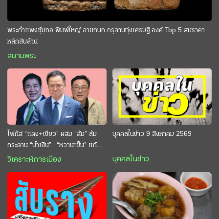
พระกำแพงซุ้มกอ พิมพ์ใหญ่ ลายกนก กรุลานทุ่งเศรษฐี องค์ Top 5 สมราคา
หลักสิบล้าน
สนามพระ
โฟกัส “แดง+เขียว” ผสม “ส้ม” ล้ม
บุคคลในข่าว 9 สิงหาคม 2569
กระดาน “นํ้าเงิน” : “หวานเย็น” แก้
กระหาย “อนุทิน” ดักตีกินสบาย
บุคคลในข่าว
วิเคราะห์การเมือง