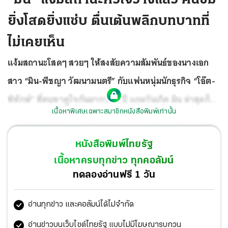
ยิ่งโสดยิ่งแซ่บ ตื่นเต้นพลิกบทบาทที่
ไม่เคยเห็น
แง้มสถานะโสดๆ สวยๆ ให้สงสัยความสัมพันธ์ของนางเอก
สาว “มิน-พีชญา วัฒนามนตรี” กับแฟนหนุ่มนักธุรกิจ “โอ๊ต-
พิทักษ์” ที่คบหาดูใจกันมากว่า 5 ปี แถมวันเกิด มิน ล่าสุดก็
เนื้อหาพิเศษเฉพาะสมาชิกหนังสือพิมพ์เท่านั้น
ไม่มีการเซอร์ไพรส์หรือฉลองร่วมกันเหมือนทุกปี ล่าสุดมินมา
ร่วมพูดคุยในรายการ The Driver กับโอ๊ต-ปราโมทย์, พิชญ์
หนังสือพิมพ์ไทยรัฐ
กาไชย และพลอย หอวัง
เนื้อหาครบทุกข่าว ทุกคอลัมน์
ทดลองอ่านฟรี 1 วัน
อ่านทุกข่าว และคอลัมน์ได้ไม่จำกัด
อ่านข่าวบนเว็บไซต์ไทยรัฐ แบบไม่มีโฆษณารบกวน