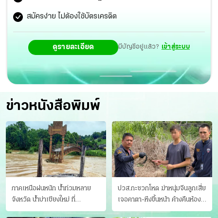
สมัครง่าย ไม่ต้องใช้บัตรเครดิต
ดูรายละเอียด
มีบัญชีอยู่แล้ว?
เข้าสู่ระบบ
ข่าวหนังสือพิมพ์
ภาคเหนือฝนหนัก น้ำท่วมหลาย
ปวส.กะซวกโหด ฆ่าหนุ่มจีนลูกเสี่ย
จังหวัด นํ้าบ่าเชียงใหม่ ที่
เจอคาตา-หึงขึ้นหน้า ค้างคืนห้อง
แม่ฮ่องสอน ซัดสะพานขาด
แฟนสาว