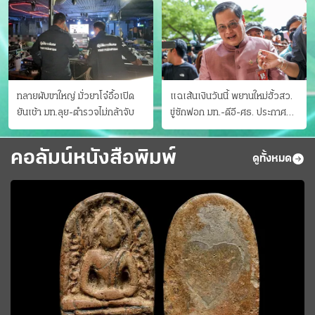
ทลายผับขาใหญ่ มั่วยาโจ๋อื้อเปิด
แฉเส้นเงินวันนี้ พยานใหม่ฮั้วสว.
ยันเช้า มท.ลุย-ตำรวจไม่กล้าจับ
ขู่ซักฟอก มท.-ดีอี-ศธ. ประกาศ
บัญชีท้องถิ่น
คอลัมน์หนังสือพิมพ์
ดูทั้งหมด