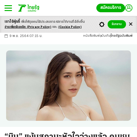
สมัครบริการ
เราใช้คุ้กกี้
เพื่อให้ทุกคนได้ประสบ
การณ์การใช้งานที่ดียิ่งขึ้น
+
ก
ก
-ก
รับทราบ
อ่านเพิ่มเติมคลิก
(Privacy Policy)
และ
(Cookie Policy)
9 พ.ย. 2564 07:15 น.
หนังสือพิมพ์
บันเทิง
ไทยรัฐฉบับพิมพ์
“มิน” แง้มสถานะหัวใจว่างแล้ว คนชม