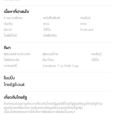
เนื้อหาที่น่าสนใจ
รายงานพิเศษ
หนังสือพิมพ์
คอลัมน์
บันเทิง
ดวง
หวย
นิยาย
วิดีโอ
Podcast
ไลฟ์สไตล์
มัลติมีเดีย
กีฬา
ฟุตบอลต่่างประเทศ
ฟุตบอลไทย
คอลัมน์
ไฟต์สปอร์ต
กีฬาโลก
วิดีโอ
แกลเลอรี่
Carabao 7-a-Side Cup
ช็อปปิ้ง
ไทยรัฐอีเวนต์
เกี่ยวกับไทยรัฐ
กิจกรรม
ร่วมงานกับเรา
เกี่ยวกับไทยรัฐ
มูลนิธิไทยรัฐ
ศูนย์ข้อมูลไทยรัฐ
FAQ
ศูนย์ช่วยเหลือ
นโยบายคุ้มครองข้อมูลส่วนบุคคลไทยรัฐกรุ๊ป
เงื่อนไขข้อตกลงการใช้บริการ
ติดต่อเรา
ติดต่อโฆษณา