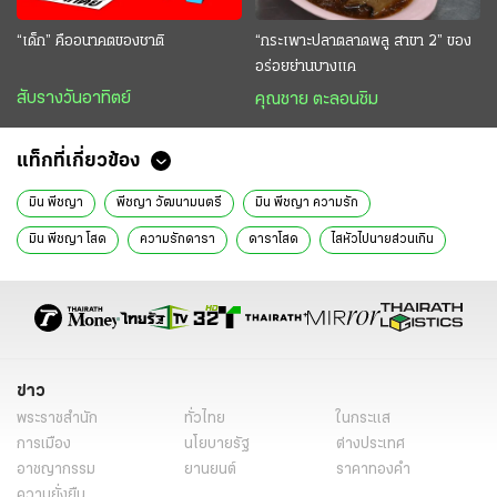
“เด็ก” คืออนาคตของชาติ
“กระเพาะปลาตลาดพลู สาขา 2” ของ
อร่อยย่านบางแค
สับรางวันอาทิตย์
คุณชาย ตะลอนชิม
แท็กที่เกี่ยวข้อง
มิน พีชญา
พีชญา วัฒนามนตรี
มิน พีชญา ความรัก
มิน พีชญา โสด
ความรักดารา
ดาราโสด
ไสหัวไปนายส่วนเกิน
อนันดา เอเวอร์ริ่งแฮม
ดารา
ข่าว
พระราชสำนัก
ทั่วไทย
ในกระแส
การเมือง
นโยบายรัฐ
ต่างประเทศ
อาชญากรรม
ยานยนต์
ราคาทองคำ
ความยั่งยืน