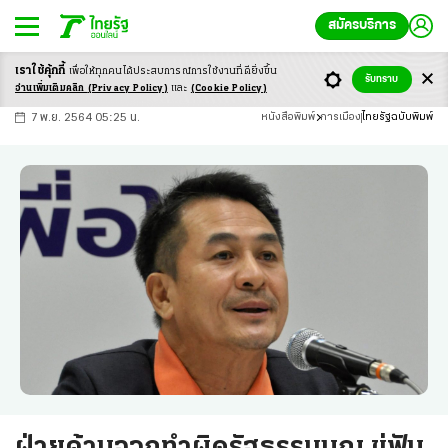
สมัครบริการ
เราใช้คุ้กกี้
เพื่อให้ทุกคนได้ประสบ
การณ์การใช้งานที่ดียิ่งขึ้น
+
ก
ก
-ก
รับทราบ
อ่านเพิ่มเติมคลิก
(Privacy Policy)
และ
(Cookie Policy)
7 พ.ย. 2564 05:25 น.
หนังสือพิมพ์
การเมือง
ไทยรัฐฉบับพิมพ์
ฝ่ายค้านจวกทำผิดรัฐธรรมนูญ ขู่ฟัน