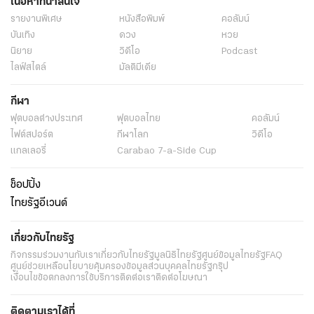
เนื้อหาที่น่าสนใจ
รายงานพิเศษ
หนังสือพิมพ์
คอลัมน์
บันเทิง
ดวง
หวย
นิยาย
วิดีโอ
Podcast
ไลฟ์สไตล์
มัลติมีเดีย
กีฬา
ฟุตบอลต่่างประเทศ
ฟุตบอลไทย
คอลัมน์
ไฟต์สปอร์ต
กีฬาโลก
วิดีโอ
แกลเลอรี่
Carabao 7-a-Side Cup
ช็อปปิ้ง
ไทยรัฐอีเวนต์
เกี่ยวกับไทยรัฐ
กิจกรรม
ร่วมงานกับเรา
เกี่ยวกับไทยรัฐ
มูลนิธิไทยรัฐ
ศูนย์ข้อมูลไทยรัฐ
FAQ
ศูนย์ช่วยเหลือ
นโยบายคุ้มครองข้อมูลส่วนบุคคลไทยรัฐกรุ๊ป
เงื่อนไขข้อตกลงการใช้บริการ
ติดต่อเรา
ติดต่อโฆษณา
ติดตามเราได้ที่