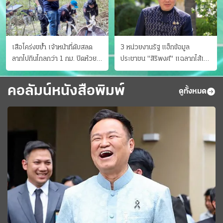
เสือโคร่งขย้ำ เจ้าหน้าที่ดับสลด
3 หน่วยงานรัฐ แฮ็กข้อมูล
ลากไปกินไกลกว่า 1 กม. ปิดห้วย
ประชาชน "สิริพงศ์" แฉลากไส้เอง
ขาแข้งชั่วคราว
"หนู" กอด "หนิม" สยบลือ
คอลัมน์หนังสือพิมพ์
ดูทั้งหมด