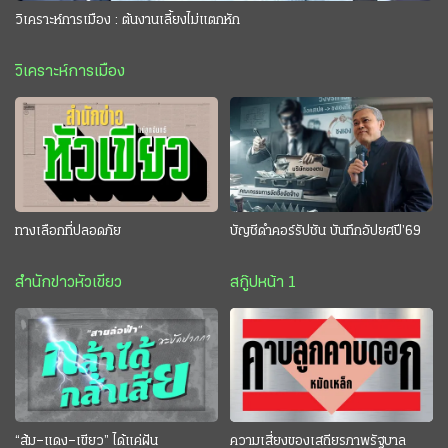
วิเคราะห์การเมือง : ต้นงานเลี้ยงไม่แตกหัก
วิเคราะห์การเมือง
ทางเลือกที่ปลอดภัย
บัญชีดำคอร์รัปชัน บันทึกอัปยศปี’69
สำนักข่าวหัวเขียว
สกู๊ปหน้า 1
“ส้ม–แดง–เขียว” ได้แค่ฝัน
ความเสี่ยงของเสถียรภาพรัฐบาล