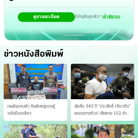
ยึดหมดไม่แบ่งใคร “จุรินทร์” ฝันยึดคืน ส.ส.ใต้ ยกจังหวัด
ดูรายละเอียด
มีบัญชีอยู่แล้ว?
เข้าสู่ระบบ
ปลื้มคนกรุงเชียร์นั่งนายกฯ แคมเปญยกเลิก ม.112 ทะลุเกิน
แสน “ช่อ” เชื่อยอดพุ่งถึงล้านได้
ข่าวหนังสือพิมพ์
กดดันมอบตัว ยิงดับหนุ่มรถตู้
ตัดสิน 343 ปี "ประสิทธิ์ เจียวก๊ก"
แค้นปีนเกลียว
หลอกขายทัวร์ เสียหาย 102 ล้าน
มีเหยื่อ 173 คน