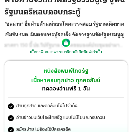
รัฐมนตรีหลบตอบกระทู้
“ชลน่าน” ฮึ่มฝ่ายค้านเล่นบทโหดตรวจสอบ รัฐบาลเด็ดขาด
เข้มข้น รมต.เมินตอบกระทู้สดเล็ง จัดการฐานขัดรัฐธรรมนูญ
มาตรา 150 บี้ ปธ.วิปรัฐบาล รับผิดชอบองค์ประชุมอย่ามา
เนื้อหาพิเศษเฉพาะสมาชิกหนังสือพิมพ์เท่านั้น
อ้างอายุขัย “สมคิด” แซะพรรคร่วมฯเปิดตัวแคนดิเดตนา
ยกฯไม่ไว้หน้า “ประยุทธ์” ด้าน “อนุสรณ์” เย้ย ไม่น่าเชื่อถือโพ
หนังสือพิมพ์ไทยรัฐ
ลปั่นคนกรุงเชียร์ “จุรินทร์” นั่งนายกฯ
ขนาด “ธีรภัทร์” รับไม่
เนื้อหาครบทุกข่าว ทุกคอลัมน์
ได้ต้องไขก๊อก “กิตติรัตน์- ธีรรัตน์” บลัฟแหลกถ้า “ปู” ยังเป็น
ทดลองอ่านฟรี 1 วัน
นายกฯไม่ปล่อยชาวนาทุกข์ยากแสนเข็ญ ปชป.-พปชร.แท็กทีม
อ่านทุกข่าว และคอลัมน์ได้ไม่จำกัด
งัดทุจริตจำนำข้าวตอกกลับ “ราเมศ-เทพไท” สวนภาพจำ คน
ไทยมีแต่ภาพโกง อดีต รมต.ติดคุก “ธนกร” ตีปี๊บ 9 พ.ย. โอน
อ่านข่าวบนเว็บไซต์ไทยรัฐ แบบไม่มีโฆษณารบกวน
ไวเงินชดเชยเข้ากระเป๋าชาวนา “บิ๊กป้อม” ลุยนราธิวาส กร้าว
สมัครง่าย ไม่ต้องใช้บัตรเครดิต