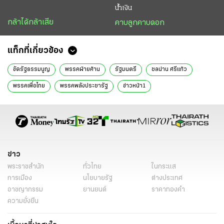
น้ำเงิน
กล้าได้กล้าเสีย
คาบลูกคาบดอก
แท็กที่เกี่ยวข้อง
ขัดรัฐธรรมนูญ
พรรคฝ่ายค้าน
รัฐมนตรี
ชลน่าน ศรีแก้ว
พรรคเพื่อไทย
พรรคพลังประชารัฐ
ข่าวหน้า1
ข่าว
พระราชสำนัก
ทั่วไทย
ในกระแส
การเมือง
นโยบายรัฐ
ต่างประเทศ
อาชญากรรม
ยานยนต์
ราคาทองคำ
ความยั่งยืน