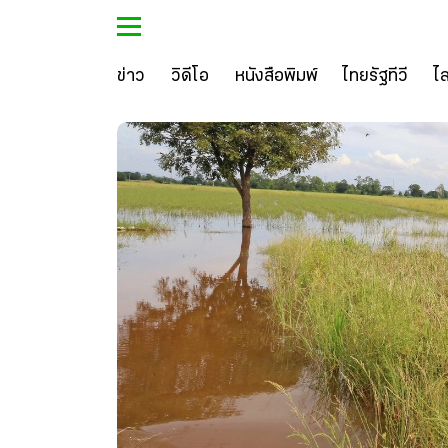
ข่าว
วิดีโอ
หนังสือพิมพ์
ไทยรัฐทีวี
ไ