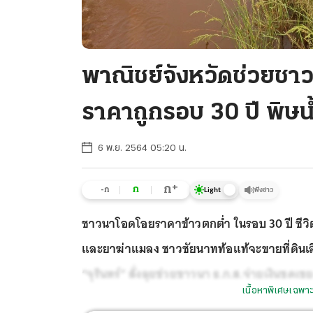
พาณิชย์จังหวัดช่วยชา
ราคาถูกรอบ 30 ปี พิษน้
6 พ.ย. 2564 05:20 น.
+
ก
ก
-ก
ฟังข่าว
Light
ชาวนาโอดโอยราคาข้าวตกต่ำ ในรอบ 30 ปี ชีวิตทุ
และยาฆ่าแมลง ชาวชัยนาทท้อแท้จะขายที่ดินเ
“จุรินทร์” สั่งลุยช่วยชาวนา ธ.ก.ส.จ่ายเงินชดเช
เนื้อหาพิเศษเฉพาะ
ยังอ่วมน้ำชียังทะลัก ชาวบ้านอพยพไปอยู่ศูนย