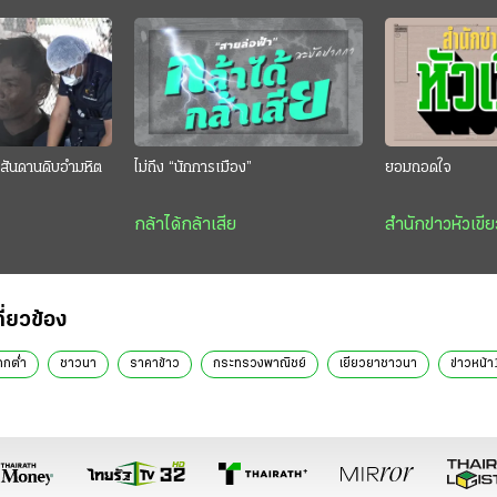
สันดานดิบอำมหิต
ไม่ถึง “นักการเมือง”
ยอมถอดใจ
กล้าได้กล้าเสีย
สำนักข่าวหัวเขีย
กี่ยวข้อง
ตกต่ำ
ชาวนา
ราคาข้าว
กระทรวงพาณิชย์
เยียวยาชาวนา
ข่าวหน้า