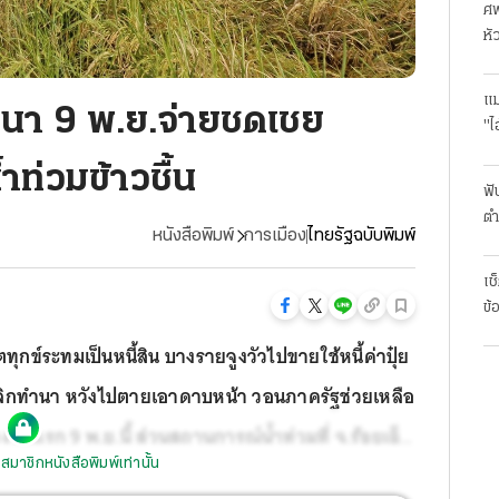
ศพ
หั
แม
วนา 9 พ.ย.จ่ายชดเชย
"ไ
ำท่วมข้าวชื้น
ฟั
ตำ
หนังสือพิมพ์
การเมือง
ไทยรัฐฉบับพิมพ์
มา
เช
ข้
กข์ระทมเป็นหนี้สิน บางรายจูงวัวไปขายใช้หนี้ค่าปุ๋ย
ลิกทำนา หวังไปตายเอาดาบหน้า วอนภาครัฐช่วยเหลือ
ยงวดแรก 9 พ.ย.นี้ ส่วนสถานการณ์น้ำท่วมที่ จ.ร้อยเอ็ด
สมาชิกหนังสือพิมพ์เท่านั้น
์พักพิงหลายสัปดาห์แล้ว ส่วนชาวสวนองุ่นโคราชผลผลิต