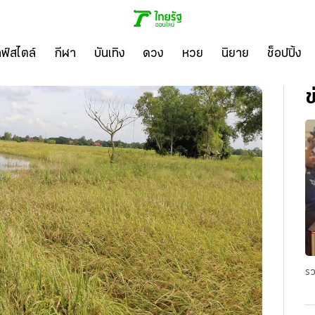
ลฟ์สไตล์
กีฬา
บันเทิง
ดวง
หวย
นิยาย
ช็อปปิ้ง
ข
รว