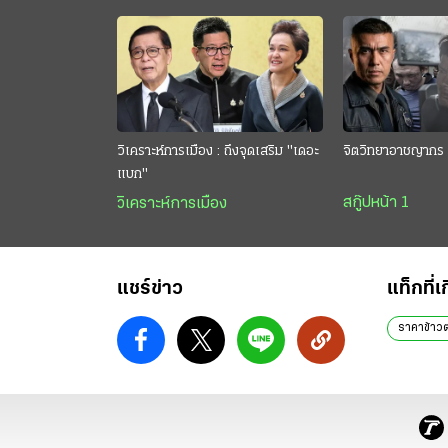
วิเคราะห์การเมือง : ถึงจุดเสริม "เดอะ
จิตวิทยาอาชญากร 
แบก"
สกู๊ปหน้า 1
วิเคราะห์การเมือง
แชร์ข่าว
แท็กที่เ
ราคาข้าว