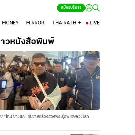
สมัครบริการ
MONEY
MIRROR
THAIRATH +
LIVE
่าวหนังสือพิมพ์
บ "โทน บางแค" ตุ๋นขายกล้องส่องพระรุ่นพิเศษลวงโลก