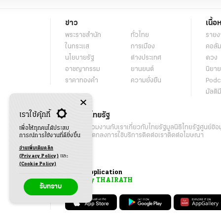
ข่าว
เนื้อ
พระราชสำนัก
ทั่วไทย
รายง
ในกระแส
การเมือง
คอลัม
นโยบายรัฐ
ต่างประเทศ
ดวง
อาชญากรรม
ยานยนต์
นิยาย
ราคาทองคำ
ความยั่งยืน
Podc
มัลติม
เราใช้คุ้กกี้
เกี่ยวกับไทยรัฐ
กิจกรรม
ร่วมงานกับเรา
เกี่ยวกับไทยรัฐ
มูลนิธิไทยรัฐ
ศูนย์ข้อ
เพื่อให้ทุกคนได้ประสบ
เงื่อนไขข้อตกลงการใช้บริการ
ติดต่อเรา
ติดต่อโฆษณา
การณ์การใช้งานที่ดียิ่งขึ้น
อ่านเพิ่มเติมคลิก
(Privacy Policy)
และ
(Cookie Policy)
Application
My THAIRATH
รับทราบ