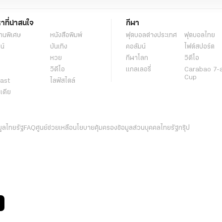
หาที่น่าสนใจ
กีฬา
านพิเศษ
หนังสือพิมพ์
ฟุตบอลต่่างประเทศ
ฟุตบอลไทย
น์
บันเทิง
คอลัมน์
ไฟต์สปอร์ต
หวย
กีฬาโลก
วิดีโอ
วิดีโอ
แกลเลอรี่
Carabao 7-
Cup
ast
ไลฟ์สไตล์
ีเดีย
มูลไทยรัฐ
FAQ
ศูนย์ช่วยเหลือ
นโยบายคุ้มครองข้อมูลส่วนบุคคลไทยรัฐกรุ๊ป