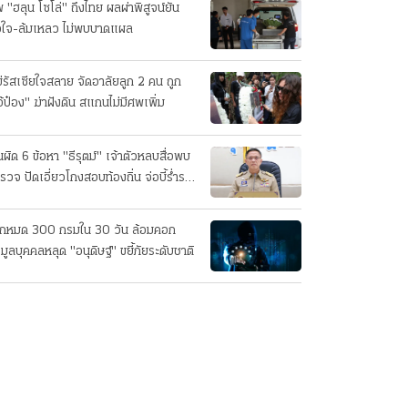
 "ฮลุน โซโล่" ถึงไทย ผลผ่าพิสูจน์ยัน
วใจ-ล้มเหลว ไม่พบบาดแผล
่รัสเซียใจสลาย จัดอาลัยลูก 2 คน ถูก
อ้ป๋อง" ฆ่าฝังดิน สแกนไม่มีศพเพิ่ม
นผิด 6 ข้อหา "ธีรุตม์" เจ้าตัวหลบสื่อพบ
รวจ ปัดเอี่ยวโกงสอบท้องถิ่น จ่อบี้รํ่ารวย
กปกติ
็กหมด 300 กรมใน 30 วัน ล้อมคอก
อมูลบุคคลหลุด "อนุดิษฐ์" ขยี้ภัยระดับชาติ