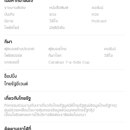
เนื้อหาที่น่าสนใจ
รายงานพิเศษ
หนังสือพิมพ์
คอลัมน์
บันเทิง
ดวง
หวย
นิยาย
วิดีโอ
Podcast
ไลฟ์สไตล์
มัลติมีเดีย
กีฬา
ฟุตบอลต่่างประเทศ
ฟุตบอลไทย
คอลัมน์
ไฟต์สปอร์ต
กีฬาโลก
วิดีโอ
แกลเลอรี่
Carabao 7-a-Side Cup
ช็อปปิ้ง
ไทยรัฐอีเวนต์
เกี่ยวกับไทยรัฐ
กิจกรรม
ร่วมงานกับเรา
เกี่ยวกับไทยรัฐ
มูลนิธิไทยรัฐ
ศูนย์ข้อมูลไทยรัฐ
FAQ
ศูนย์ช่วยเหลือ
นโยบายคุ้มครองข้อมูลส่วนบุคคลไทยรัฐกรุ๊ป
เงื่อนไขข้อตกลงการใช้บริการ
ติดต่อเรา
ติดต่อโฆษณา
ติดตามเราได้ที่