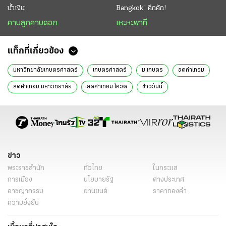
น้ำเงิน
Bangkok” คึกคัก!
คาบลูกคาบดอก
เหะหะพาที
แท็กที่เกี่ยวข้อง
มหาวิทยาลัยเกษตรศาสตร์
เกษตรศาสตร์
ม.เกษตร
ลดค่าเทอม
ลดค่าเทอม มหาวิทยาลัย
ลดค่าเทอม โควิด
ข่าววันนี้
ข่าว
พระราชสำนัก
ทั่วไทย
ในกระแส
การเมือง
นโยบายรัฐ
ต่างประเทศ
อาชญากรรม
ยานยนต์
ราคาทองคำ
ความยั่งยืน