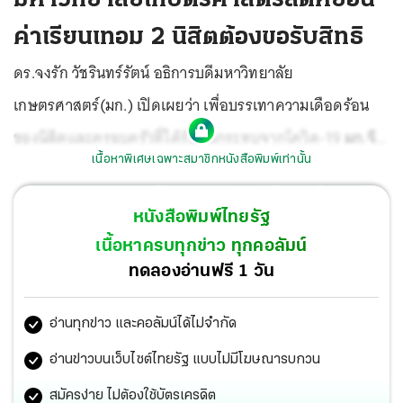
ค่าเรียนเทอม 2 นิสิตต้องขอรับสิทธิ
ดร.จงรัก วัชรินทร์รัตน์ อธิการบดีมหาวิทยาลัย
เกษตรศาสตร์(มก.) เปิดเผยว่า เพื่อบรรเทาความเดือดร้อน
ของนิสิตและครอบครัวที่ได้รับผลกระทบจากโควิด-19
มก.จึง
เนื้อหาพิเศษเฉพาะสมาชิกหนังสือพิมพ์เท่านั้น
ได้ออกประกาศเรื่อง การลดหย่อนค่าธรรมเนียมการศึกษา
ประจำภาคปลายปีการศึกษา 2564
ให้กับนิสิตไทยและต่าง
หนังสือพิมพ์ไทยรัฐ
ชาติทุกระดับปริญญาและทุกประเภทหลักสูตร ทั้งหลักสูตร
เนื้อหาครบทุกข่าว ทุกคอลัมน์
ภาษาไทย หลักสูตรนานาชาติและโครงการพิเศษ โดยจะได้
ทดลองอ่านฟรี 1 วัน
รับการลดหย่อนค่าธรรมเนียมการศึกษา อัตราร้อยละ 20
อ่านทุกข่าว และคอลัมน์ได้ไม่จำกัด
นิสิตที่ประสงค์ขอรับการลดหย่อน
ต้องแสดงความประสงค์ใน
ระบบของมหาวิทยาลัยก่อนการลงทะเบียนเรียนที่ my.ku.th
อ่านข่าวบนเว็บไซต์ไทยรัฐ แบบไม่มีโฆษณารบกวน
ภายในระยะเวลาที่กำหนด หากพ้นกำหนดถือว่าไม่ประสงค์รับ
สมัครง่าย ไม่ต้องใช้บัตรเครดิต