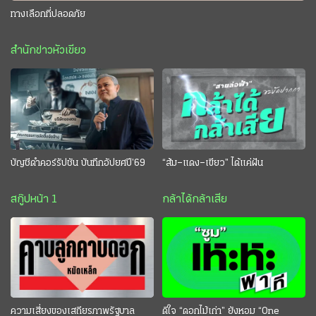
ทางเลือกที่ปลอดภัย
สำนักข่าวหัวเขียว
บัญชีดำคอร์รัปชัน บันทึกอัปยศปี’69
“ส้ม–แดง–เขียว” ได้แค่ฝัน
สกู๊ปหน้า 1
กล้าได้กล้าเสีย
ความเสี่ยงของเสถียรภาพรัฐบาล
ดีใจ “ดอกไม้เก่า” ยังหอม “One