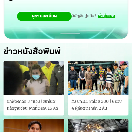
สิทธิการลดหย่อน จะต้องชำระเงินเต็มจำนวน โดยหลักสูตร
ดูรายละเอียด
มีบัญชีอยู่แล้ว?
เข้าสู่ระบบ
ภาษาไทย ระดับปริญญาตรี ลงทะเบียนยืนยันขอรับสิทธิ วันที่
8-21 พ.ย. หลักสูตรนานาชาติ และระดับบัณฑิตศึกษา วันที่
20 ธ.ค. 2564-2 ม.ค.2565 สำหรับนิสิตที่ได้รับทุนการศึกษา
หรือเงินสนับสนุนค่าลงทะเบียนหรือค่าธรรมเนียมการศึกษา
ข่าวหนังสือพิมพ์
จากหน่วยงานอื่นเต็มจำนวนจะไม่ได้รับสิทธิ์การลดหย่อนค่า
ธรรมเนียมการศึกษาตามประกาศนี้.
ยกฟ้องคดีที่ 3 "แอม ไซยาไนด์"
สืบ บก.น.1 ยึดไอซ์ 300 โล รวบ
หลักฐานอ่อน จากทั้งหมด 15 คดี
4 ผู้ต้องหารถอีก 2 คัน