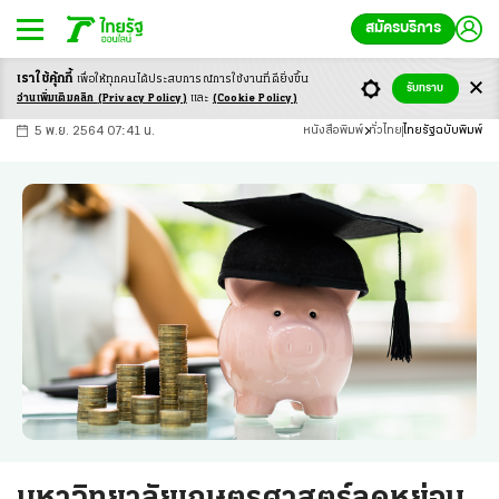
สมัครบริการ
เราใช้คุ้กกี้
เพื่อให้ทุกคนได้ประสบ
การณ์การใช้งานที่ดียิ่งขึ้น
+
ก
ก
-ก
รับทราบ
อ่านเพิ่มเติมคลิก
(Privacy Policy)
และ
(Cookie Policy)
5 พ.ย. 2564 07:41 น.
หนังสือพิมพ์
ทั่วไทย
ไทยรัฐฉบับพิมพ์
มหาวิทยาลัยเกษตรศาสตร์ลดหย่อน