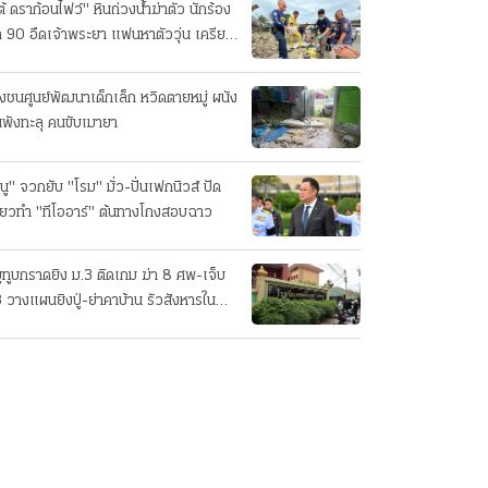
ต้ ดราก้อนไฟว์" หินถ่วงน้ำฆ่าตัว นักร้อง
ค 90 อืดเจ้าพระยา แฟนหาตัววุ่น เครียด
รกิจ!
๋งชนศูนย์พัฒนาเด็กเล็ก หวิดตายหมู่ ผนัง
นพังทะลุ คนขับเมายา
นู" จวกยับ "โรม" มั่ว-ปั่นเฟกนิวส์ ปัด
ี่ยวทํา "ทีโออาร์" ต้นทางโกงสอบฉาว
ยูทูบกราดยิง ม.3 ติดเกม ฆ่า 8 ศพ-เจ็บ
 วางแผนยิงปู่-ย่าคาบ้าน รัวสังหารใน
งเรียนทีละคน