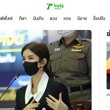
ลฟ์สไตล์
กีฬา
บันเทิง
ดวง
หวย
นิยาย
ช็อปปิ้ง
ข
ตำ