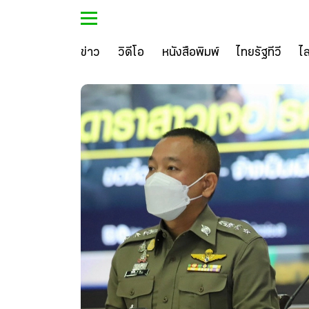
ข่าว
วิดีโอ
หนังสือพิมพ์
ไทยรัฐทีวี
ไ