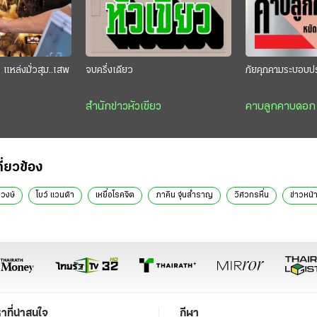
แหล่งมั่วสุม..เสพ
จบครึ่งเดียว
ภัยคุกคามระบอบป
สำนักข่าวหัวเขียว
คาบลูกคาบดอก
กี่ยวข้อง
วงษ์
โบว์ แวนด้า
เหยื่อโรคจิต
ภาคิน จุ่นสำราญ
วิศวกรหื่น
ข่าวหน้
หาที่น่าสนใจ
กีฬา