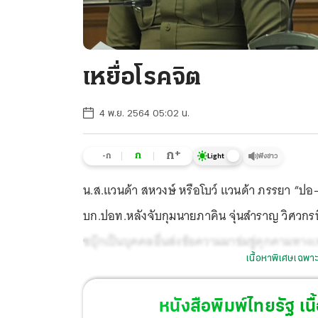
เหยื่อโรคจิต
4 พ.ย. 2564 05:02 น.
+
ก
ก
-ก
ฟังข่าว
Light
น.ส.แวนด้า สหวงษ์ หรือโบว์ แวนด้า ภรรยา “ปอ
บก.ปอท.หลังจับกุมนายภาคิน จุ่นสำราญ วิศวกรห
ซบุ๊กเป็นบุคคลอื่นส่งข้อความมาข่มขู่คุกคามทาง
เนื้อหาพิเศษเฉพาะ
หนังสือพิมพ์ไทยรัฐ
เนื