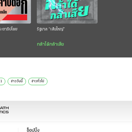
ระชาธิปไตย
รัฐบาล “เส้นใหญ่”
กล้าได้กล้าเสีย
า1
ข่าววันนี้
ข่าวทั่วไป
ช็อปปิ้ง