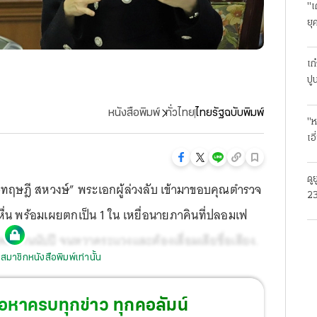
"เ
ยุ
ธุ
เก
ปู
หนังสือพิมพ์
ทั่วไทย
ไทยรัฐฉบับพิมพ์
"ห
เอ
ดู
-ทฤษฎี สหวงษ์” พระเอกผู้ล่วงลับ เข้ามาขอบคุณตำรวจ
23
ื่น พร้อมเผยตกเป็น 1 ใน เหยื่อนายภาคินที่ปลอมเฟ
โร
เพศนานนับปี จนหวาดระแวงและต้องเสื่อมเสียชื่อเสียง.
สมาชิกหนังสือพิมพ์เท่านั้น
้อหาครบทุกข่าว ทุกคอลัมน์