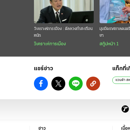
วิเคราะห์การเมือง : ดีลลวงทำสะเทือน
มุมมืดเทศกาลดนตรี 
หนัก
ยา
วิเคราะห์การเมือง
สกู๊ปหน้า 1
แชร์ข่าว
แท็กที่เ
แวนด้า สห
ข่าว
เนื้อ