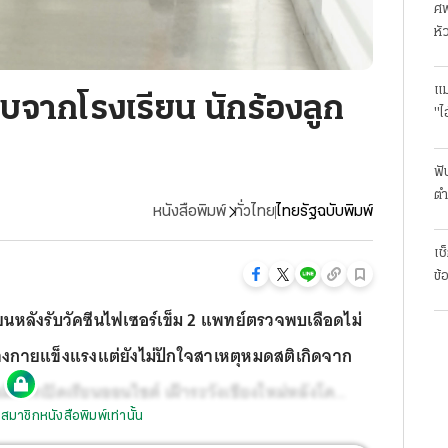
ศพ
หั
แม
บจากโรงเรียน นักร้องลูก
"ไ
ฟั
ตำ
หนังสือพิมพ์
ทั่วไทย
ไทยรัฐฉบับพิมพ์
มา
เช
ข้
รียนหลังรับวัคซีนไฟเซอร์เข็ม 2 แพทย์ตรวจพบเลือดไม่
กร่างกายแข็งแรงแต่ยังไม่ปักใจสาเหตุหมดสติเกิดจาก
มีการเปิดเรียนออนไซต์ เฝ้าระวังเชียงใหม่หลังโค
สมาชิกหนังสือพิมพ์เท่านั้น
าห่วงเจอ 2 คลัสเตอร์ใหญ่ พิษณุโลกปิด 3 ตลาด กับอีก