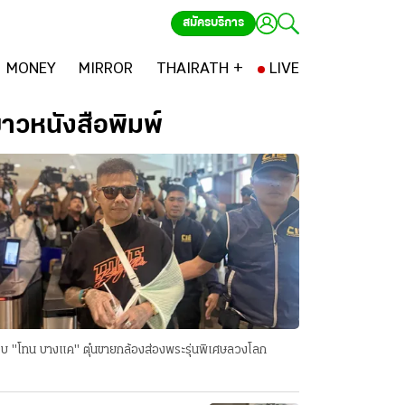
สมัครบริการ
MONEY
MIRROR
THAIRATH +
LIVE
่าวหนังสือพิมพ์
บ "โทน บางแค" ตุ๋นขายกล้องส่องพระรุ่นพิเศษลวงโลก