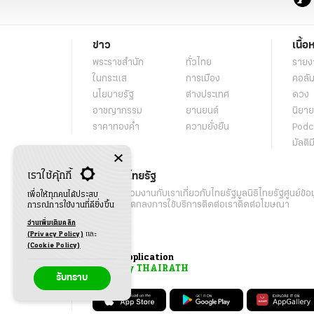
ข่าว
เนื้อ
พระราชสำนัก
ทั่วไทย
รายง
ในกระแส
การเมือง
คอลัม
นโยบายรัฐ
ต่างประเทศ
ดวง
อาชญากรรม
ยานยนต์
นิยาย
ราคาทองคำ
ความยั่งยืน
Podc
มัลติม
เราใช้คุ้กกี้
เกี่ยวกับไทยรัฐ
กิจกรรม
ร่วมงานกับเรา
เกี่ยวกับไทยรัฐ
มูลนิธิไทยรัฐ
ศูนย์ข้อ
เพื่อให้ทุกคนได้ประสบ
เงื่อนไขข้อตกลงการใช้บริการ
ติดต่อเรา
ติดต่อโฆษณา
การณ์การใช้งานที่ดียิ่งขึ้น
อ่านเพิ่มเติมคลิก
(Privacy Policy)
และ
(Cookie Policy)
Application
My THAIRATH
รับทราบ