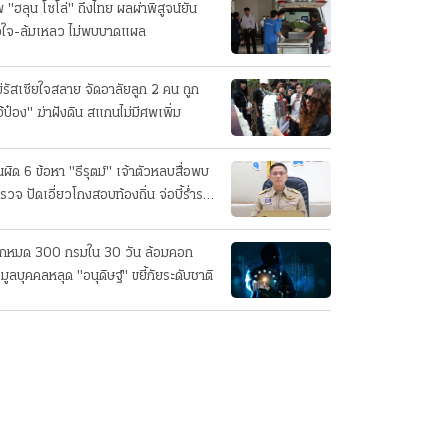
 "ฮลุน โซโล่" ถึงไทย ผลผ่าพิสูจน์ยัน
วใจ-ล้มเหลว ไม่พบบาดแผล
่รัสเซียใจสลาย จัดอาลัยลูก 2 คน ถูก
อ้ป๋อง" ฆ่าฝังดิน สแกนไม่มีศพเพิ่ม
นผิด 6 ข้อหา "ธีรุตม์" เจ้าตัวหลบสื่อพบ
รวจ ปัดเอี่ยวโกงสอบท้องถิ่น จ่อบี้รํ่ารวย
กปกติ
็กหมด 300 กรมใน 30 วัน ล้อมคอก
อมูลบุคคลหลุด "อนุดิษฐ์" ขยี้ภัยระดับชาติ