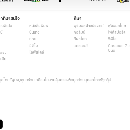
หาที่น่าสนใจ
กีฬา
านพิเศษ
หนังสือพิมพ์
ฟุตบอลต่่างประเทศ
ฟุตบอลไทย
น์
บันเทิง
คอลัมน์
ไฟต์สปอร์ต
หวย
กีฬาโลก
วิดีโอ
วิดีโอ
แกลเลอรี่
Carabao 7-
Cup
ast
ไลฟ์สไตล์
ีเดีย
มูลไทยรัฐ
FAQ
ศูนย์ช่วยเหลือ
นโยบายคุ้มครองข้อมูลส่วนบุคคลไทยรัฐกรุ๊ป