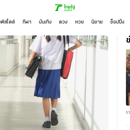
ลฟ์สไตล์
กีฬา
บันเทิง
ดวง
หวย
นิยาย
ช็อปปิ้ง
ข
รว