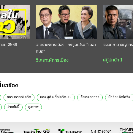
งหาคม 2569
วิเคราะห์การเมือง : ถึงจุดเสริม "เดอะ
จิตวิทยาอาชญากร
แบก"
สกู๊ปหน้า 1
วิเคราะห์การเมือง
กี่ยวข้อง
สถานการณ์โควิด
ยอดผู้ติดเชื้อโควิด-19
สังเกตอาการ
นักร้องติดโควิด
ข่าววันนี้
สุขภาพ