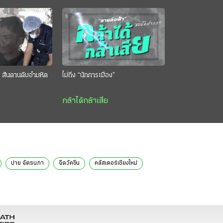
 สันดานดิบอำมหิต
ไม่ถึง “นักการเมือง”
กล้าได้กล้าเสีย
ปาย ฉัตรนภา
ฉีดวัคซีน
คลัสเตอร์เชียงใหม่