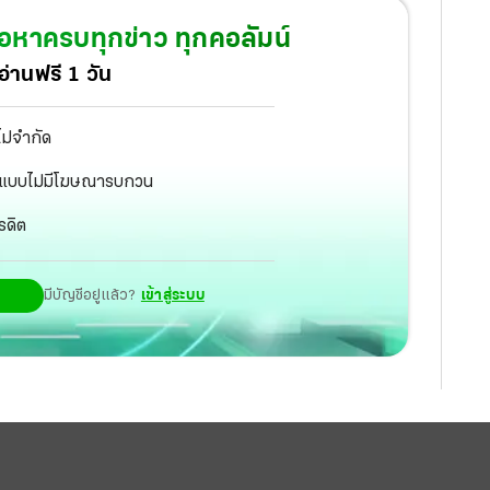
ยังเพียบ ศูนย์ควบคุมและป้องกันโรคของสหรัฐฯไฟเขียว
้อหาครบทุกข่าว ทุกคอลัมน์
่านฟรี 1 วัน
ไม่จำกัด
ัฐ แบบไม่มีโฆษณารบกวน
รดิต
มีบัญชีอยู่แล้ว?
เข้าสู่ระบบ