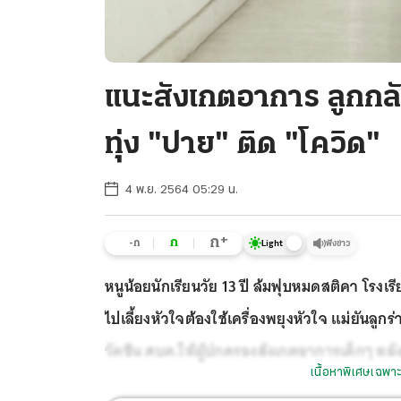
แนะสังเกตอาการ ลูกกลั
ทุ่ง "ปาย" ติด "โควิด"
4 พ.ย. 2564 05:29 น.
+
ก
ก
-ก
ฟังข่าว
Light
หนูน้อยนักเรียนวัย 13 ปี ล้มฟุบหมดสติคา โรงเ
ไปเลี้ยงหัวใจต้องใช้เครื่องพยุงหัวใจ แม่ยันลู
วัคซีน ศบค.ให้ผู้ปกครองสังเกตอาการเด็กๆ หลัง
เนื้อหาพิเศษเฉพาะ
วิด-19 กลับมาระบาดหนักอีกรอบ กาฬสินธุ์ยังน่