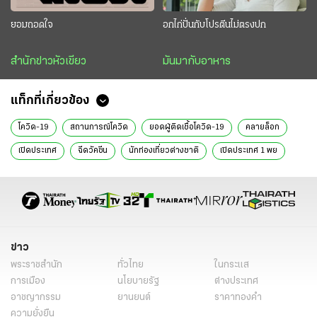
ยอมถอดใจ
อกไก่ปั่นกับโปรตีนไม่ตรงปก
สำนักข่าวหัวเขียว
มันมากับอาหาร
แท็กที่เกี่ยวข้อง
โควิด-19
สถานการณ์โควิด
ยอดผู้ติดเชื้อโควิด-19
คลายล็อก
เปิดประเทศ
ฉีดวัคซีน
นักท่องเที่ยวต่างชาติ
เปิดประเทศ 1 พย
ข่าวหน้า1
ข่าววันนี้
สุขภาพ
ข่าว
พระราชสำนัก
ทั่วไทย
ในกระแส
การเมือง
นโยบายรัฐ
ต่างประเทศ
อาชญากรรม
ยานยนต์
ราคาทองคำ
ความยั่งยืน