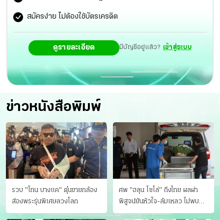
อาการเริ่มกระเตื้อง
สมัครง่าย ไม่ต้องใช้บัตรเครดิต
ดูรายละเอียด
มีบัญชีอยู่แล้ว?
เข้าสู่ระบบ
ข่าวหนังสือพิมพ์
รวบ "โทน บางแค" ตุ๋นขายกล้อง
ศพ "ฮลุน โซโล่" ถึงไทย ผลผ่า
ส่องพระรุ่นพิเศษลวงโลก
พิสูจน์ยันหัวใจ-ล้มเหลว ไม่พบ
บาดแผล