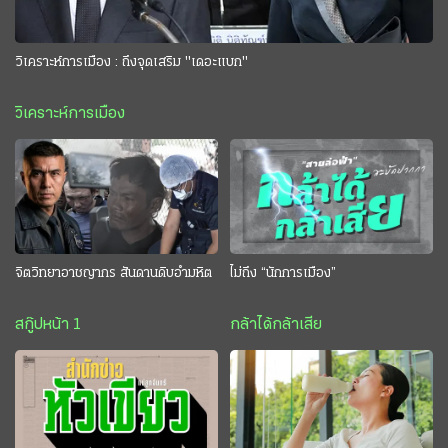
วิเคราะห์การเมือง : ถึงจุดเสริม "เดอะแบก"
วิเคราะห์การเมือง
จิตวิทยาอาชญากร สันดานดิบอำมหิต
ไม่ถึง “นักการเมือง”
สกู๊ปหน้า 1
กล้าได้กล้าเสีย