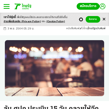
สมัครบริการ
เราใช้คุ้กกี้
เพื่อให้ทุกคนได้ประสบ
การณ์การใช้งานที่ดียิ่งขึ้น
+
ก
ก
-ก
รับทราบ
อ่านเพิ่มเติมคลิก
(Privacy Policy)
และ
(Cookie Policy)
3 พ.ย. 2564 05:29 น.
หนังสือพิมพ์
ทั่วไทย
ไทยรัฐฉบับพิมพ์
ลุ้น ศปก.ประเมิน 15 วัน คลายให้อีก