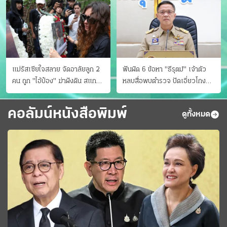
แม่รัสเซียใจสลาย จัดอาลัยลูก 2
ฟันผิด 6 ข้อหา "ธีรุตม์" เจ้าตัว
คน ถูก "ไอ้ป๋อง" ฆ่าฝังดิน สแกน
หลบสื่อพบตำรวจ ปัดเอี่ยวโกง
ไม่มีศพเพิ่ม
สอบท้องถิ่น จ่อบี้รํ่ารวยมากปกติ
คอลัมน์หนังสือพิมพ์
ดูทั้งหมด