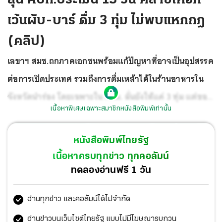
เว้นผับ-บาร์ ดื่ม 3 ทุ่ม ไม่พบแหกกฎ
(คลิป)
เลขาฯ สมช.ถกภาคเอกชนพร้อมแก้ปัญหาที่อาจเป็นอุปสรรค
ต่อการเปิดประเทศ รวมถึงการดื่มเหล้าได้ในร้านอาหารใน
จังหวัดนำร่อง โดยเฉพาะใน กทม. ลั่นยังให้แค่ 3 ทุ่ม แต่ขอ
เนื้อหาพิเศษเฉพาะสมาชิกหนังสือพิมพ์เท่านั้น
15 วันประเมินอีกรอบ แย้มหากสถานการณ์เรียบร้อยดี จ่อ
ผ่อนคลายเพิ่ม ขณะที่โควิดใน 4 จชต.แนวโน้มดี พร้อมปรับ
หนังสือพิมพ์ไทยรัฐ
สูตรวัคซีนเป็นฉีดไฟเซอร์ 2 เข็ม ขณะที่ สธ.เตรียมขอ ครม.สั่ง
เนื้อหาครบทุกข่าว ทุกคอลัมน์
ซื้อยาโมลนูพิราเวียร์ 2 ล้านเม็ด ขณะที่พบอีก 2 รายเดี้ยงหลัง
ทดลองอ่านฟรี 1 วัน
ฉีดวัคซีน คนแรกเป็นชายเข้าฉีดสูตรไขว้เข็มแรกแล้วร่างกาย
อ่านทุกข่าว และคอลัมน์ได้ไม่จำกัด
ซีกซ้ายไร้เรี่ยวแรงอีกรายเป็นเด็กหญิงอายุ 12 ปี ป่วยหลังฉีด
ไฟเซอร์ พบลิ่มเลือดอุดขั้วหัวใจ 2 ขั้ว ส่งต่อ รพ.เด็ก รักษาจน
อ่านข่าวบนเว็บไซต์ไทยรัฐ แบบไม่มีโฆษณารบกวน