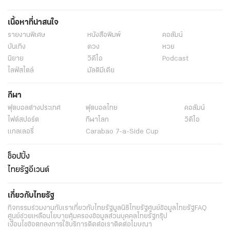
เนื้อหาที่น่าสนใจ
รายงานพิเศษ
หนังสือพิมพ์
คอลัมน์
บันเทิง
ดวง
หวย
นิยาย
วิดีโอ
Podcast
ไลฟ์สไตล์
มัลติมีเดีย
กีฬา
ฟุตบอลต่่างประเทศ
ฟุตบอลไทย
คอลัมน์
ไฟต์สปอร์ต
กีฬาโลก
วิดีโอ
แกลเลอรี่
Carabao 7-a-Side Cup
ช็อปปิ้ง
ไทยรัฐอีเวนต์
เกี่ยวกับไทยรัฐ
กิจกรรม
ร่วมงานกับเรา
เกี่ยวกับไทยรัฐ
มูลนิธิไทยรัฐ
ศูนย์ข้อมูลไทยรัฐ
FAQ
ศูนย์ช่วยเหลือ
นโยบายคุ้มครองข้อมูลส่วนบุคคลไทยรัฐกรุ๊ป
เงื่อนไขข้อตกลงการใช้บริการ
ติดต่อเรา
ติดต่อโฆษณา