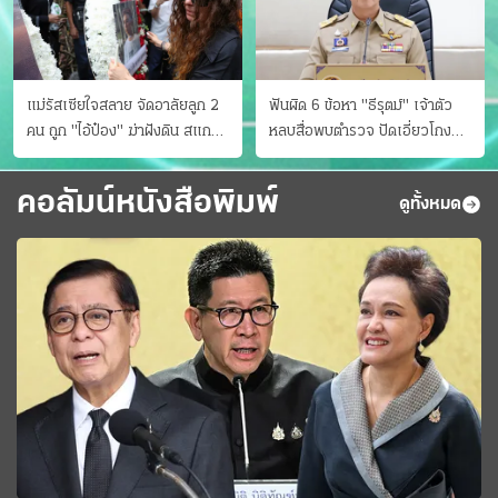
แม่รัสเซียใจสลาย จัดอาลัยลูก 2
ฟันผิด 6 ข้อหา "ธีรุตม์" เจ้าตัว
คน ถูก "ไอ้ป๋อง" ฆ่าฝังดิน สแกน
หลบสื่อพบตำรวจ ปัดเอี่ยวโกง
ไม่มีศพเพิ่ม
สอบท้องถิ่น จ่อบี้รํ่ารวยมากปกติ
คอลัมน์หนังสือพิมพ์
ดูทั้งหมด