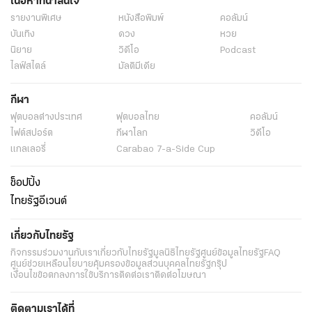
เนื้อหาที่น่าสนใจ
รายงานพิเศษ
หนังสือพิมพ์
คอลัมน์
บันเทิง
ดวง
หวย
นิยาย
วิดีโอ
Podcast
ไลฟ์สไตล์
มัลติมีเดีย
กีฬา
ฟุตบอลต่่างประเทศ
ฟุตบอลไทย
คอลัมน์
ไฟต์สปอร์ต
กีฬาโลก
วิดีโอ
แกลเลอรี่
Carabao 7-a-Side Cup
ช็อปปิ้ง
ไทยรัฐอีเวนต์
เกี่ยวกับไทยรัฐ
กิจกรรม
ร่วมงานกับเรา
เกี่ยวกับไทยรัฐ
มูลนิธิไทยรัฐ
ศูนย์ข้อมูลไทยรัฐ
FAQ
ศูนย์ช่วยเหลือ
นโยบายคุ้มครองข้อมูลส่วนบุคคลไทยรัฐกรุ๊ป
เงื่อนไขข้อตกลงการใช้บริการ
ติดต่อเรา
ติดต่อโฆษณา
ติดตามเราได้ที่