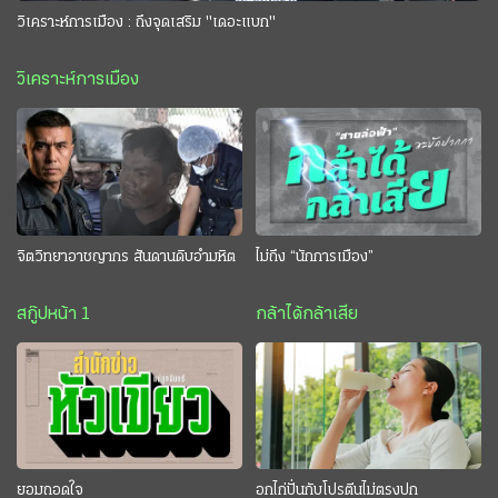
วิเคราะห์การเมือง : ถึงจุดเสริม "เดอะแบก"
วิเคราะห์การเมือง
จิตวิทยาอาชญากร สันดานดิบอำมหิต
ไม่ถึง “นักการเมือง”
สกู๊ปหน้า 1
กล้าได้กล้าเสีย
ยอมถอดใจ
อกไก่ปั่นกับโปรตีนไม่ตรงปก