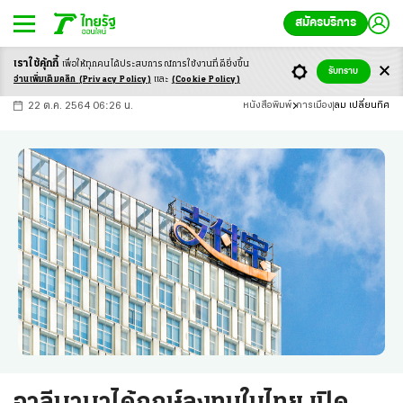
สมัครบริการ
เราใช้คุ้กกี้
เพื่อให้ทุกคนได้ประสบ
การณ์การใช้งานที่ดียิ่งขึ้น
+
ก
ก
-ก
รับทราบ
อ่านเพิ่มเติมคลิก
(Privacy Policy)
และ
(Cookie Policy)
22 ต.ค. 2564 06:26 น.
หนังสือพิมพ์
การเมือง
ลม เปลี่ยนทิศ
อาลีบาบาได้ฤกษ์ลงทุนในไทย เปิด