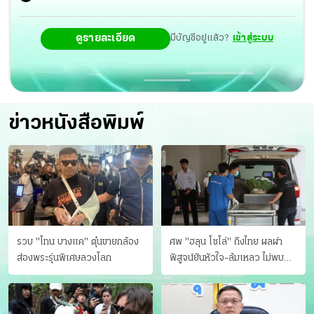
ดูรายละเอียด
มีบัญชีอยู่แล้ว?
เข้าสู่ระบบ
ข่าวหนังสือพิมพ์
รวบ "โทน บางแค" ตุ๋นขายกล้อง
ศพ "ฮลุน โซโล่" ถึงไทย ผลผ่า
ส่องพระรุ่นพิเศษลวงโลก
พิสูจน์ยันหัวใจ-ล้มเหลว ไม่พบ
บาดแผล