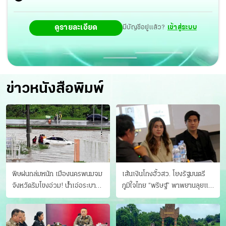
ดูรายละเอียด
มีบัญชีอยู่แล้ว?
เข้าสู่ระบบ
ข่าวหนังสือพิมพ์
พิษฝนถล่มหนัก เมืองนครพนมจม
เส้นเงินโกงฮั้วสว. โยงรัฐมนตรี
จังหวัดริมโขงอ่วม! นํ้าเอ่อระบาย
ภูมิใจไทย “พริษฐ์” พาพยานลุยแฉ
ไม่ทัน แม่ปิงทะลักล้น
มีโอนให้คนกกต.ด้วย