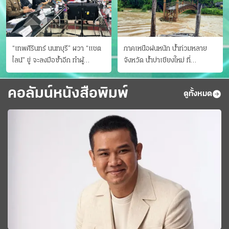
“เทพศิรินทร์ นนทบุรี” ผวา “แชต
ภาคเหนือฝนหนัก น้ำท่วมหลาย
ไลน์” ขู่ จะลงมือซ้ำอีก ทําผู้
จังหวัด นํ้าบ่าเชียงใหม่ ที่
ปกครองแตกตื่นแจ้งตำรวจ
แม่ฮ่องสอน ซัดสะพานขาด
คอลัมน์หนังสือพิมพ์
ดูทั้งหมด