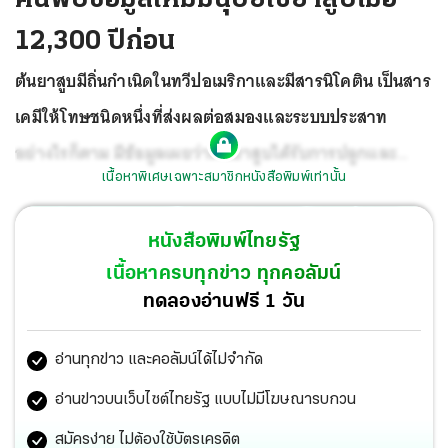
12,300 ปีก่อน
ต้นยาสูบมีถิ่นกำเนิดในทวีปอเมริกาและมีสารนิโคติน เป็นสาร
เคมีให้โทษชนิดหนึ่งที่ส่งผลต่อสมองและระบบประสาท
อย่างไรก็ตาม มีข้อมูลเผยว่าต้นยาสูบได้รับการปลูกและ
เนื้อหาพิเศษเฉพาะสมาชิกหนังสือพิมพ์เท่านั้น
กระจายไปทั่วโลกหลังจากการมาถึงของชาวยุโรปในดินแดน
อเมริกาเมื่อปลายศตวรรษที่ 15
หนังสือพิมพ์ไทยรัฐ
เนื้อหาครบทุกข่าว ทุกคอลัมน์
ทดลองอ่านฟรี 1 วัน
อ่านทุกข่าว และคอลัมน์ได้ไม่จำกัด
อ่านข่าวบนเว็บไซต์ไทยรัฐ แบบไม่มีโฆษณารบกวน
สมัครง่าย ไม่ต้องใช้บัตรเครดิต