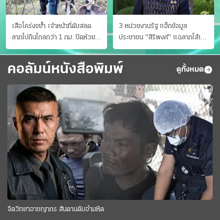
เสือโคร่งขย้ำ เจ้าหน้าที่ดับสลด
3 หน่วยงานรัฐ แฮ็กข้อมูล
ลากไปกินไกลกว่า 1 กม. ปิดห้วย
ประชาชน "สิริพงศ์" แฉลากไส้เอง
ขาแข้งชั่วคราว
"หนู" กอด "หนิม" สยบลือ
คอลัมน์หนังสือพิมพ์
ดูทั้งหมด
จิตวิทยาอาชญากร สันดานดิบอำมหิต