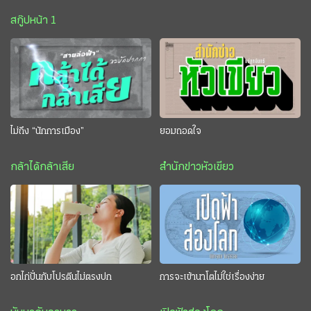
สกู๊ปหน้า 1
ไม่ถึง “นักการเมือง”
ยอมถอดใจ
กล้าได้กล้าเสีย
สำนักข่าวหัวเขียว
อกไก่ปั่นกับโปรตีนไม่ตรงปก
การจะเข้านาโตไม่ใช่เรื่องง่าย