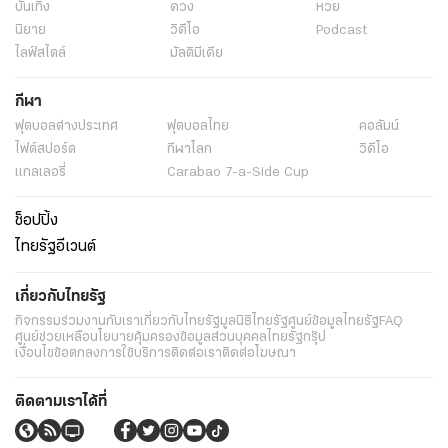
บันเทิง
ดวง
หวย
นิยาย
วิดีโอ
Podcast
ไลฟ์สไตล์
มัลติมีเดีย
กีฬา
ฟุตบอลต่่างประเทศ
ฟุตบอลไทย
คอลัมน์
ไฟต์สปอร์ต
กีฬาโลก
วิดีโอ
แกลเลอรี่
Carabao 7-a-Side Cup
ช็อปปิ้ง
ไทยรัฐอีเวนต์
เกี่ยวกับไทยรัฐ
กิจกรรม
ร่วมงานกับเรา
เกี่ยวกับไทยรัฐ
มูลนิธิไทยรัฐ
ศูนย์ข้อมูลไทยรัฐ
FAQ
ศูนย์ช่วยเหลือ
นโยบายคุ้มครองข้อมูลส่วนบุคคลไทยรัฐกรุ๊ป
เงื่อนไขข้อตกลงการใช้บริการ
ติดต่อเรา
ติดต่อโฆษณา
ติดตามเราได้ที่