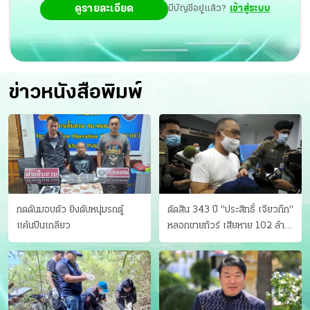
ดูรายละเอียด
มีบัญชีอยู่แล้ว?
เข้าสู่ระบบ
ข่าวหนังสือพิมพ์
กดดันมอบตัว ยิงดับหนุ่มรถตู้
ตัดสิน 343 ปี "ประสิทธิ์ เจียวก๊ก"
แค้นปีนเกลียว
หลอกขายทัวร์ เสียหาย 102 ล้าน
มีเหยื่อ 173 คน