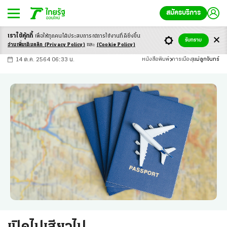
สมัครบริการ
เราใช้คุ้กกี้
เพื่อให้ทุกคนได้ประสบ
การณ์การใช้งานที่ดียิ่งขึ้น
+
ก
ก
-ก
รับทราบ
อ่านเพิ่มเติมคลิก
(Privacy Policy)
และ
(Cookie Policy)
14 ต.ค. 2564 06:33 น.
หนังสือพิมพ์
การเมือง
แม่ลูกจันทร์
เปิดไปเสียวไป