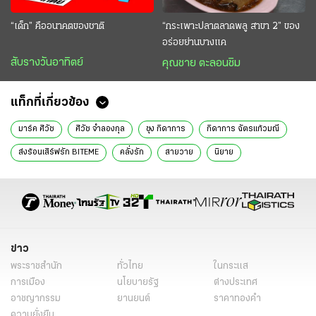
“เด็ก” คืออนาคตของชาติ
“กระเพาะปลาตลาดพลู สาขา 2” ของ
อร่อยย่านบางแค
สับรางวันอาทิตย์
คุณชาย ตะลอนชิม
แท็กที่เกี่ยวข้อง
มาร์ค ศิวัช
ศิวัช จำลองกุล
ซุง กิดาการ
กิดาการ ฉัตรแก้วมณี
ส่งร้อนเสิร์ฟรัก BITEME
คลั่งรัก
สายวาย
นิยาย
ข่าว
พระราชสำนัก
ทั่วไทย
ในกระแส
การเมือง
นโยบายรัฐ
ต่างประเทศ
อาชญากรรม
ยานยนต์
ราคาทองคำ
ความยั่งยืน