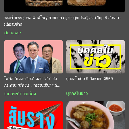
พระกำแพงซุ้มกอ พิมพ์ใหญ่ ลายกนก กรุลานทุ่งเศรษฐี องค์ Top 5 สมราคา
หลักสิบล้าน
สนามพระ
โฟกัส “แดง+เขียว” ผสม “ส้ม” ล้ม
บุคคลในข่าว 9 สิงหาคม 2569
กระดาน “นํ้าเงิน” : “หวานเย็น” แก้
กระหาย “อนุทิน” ดักตีกินสบาย
บุคคลในข่าว
วิเคราะห์การเมือง