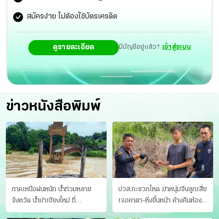
สมัครง่าย ไม่ต้องใช้บัตรเครดิต
ดูรายละเอียด
มีบัญชีอยู่แล้ว?
เข้าสู่ระบบ
ข่าวหนังสือพิมพ์
ภาคเหนือฝนหนัก น้ำท่วมหลาย
ปวส.กะซวกโหด ฆ่าหนุ่มจีนลูกเสี่ย
จังหวัด นํ้าบ่าเชียงใหม่ ที่
เจอคาตา-หึงขึ้นหน้า ค้างคืนห้อง
แม่ฮ่องสอน ซัดสะพานขาด
แฟนสาว