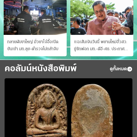
ทลายผับขาใหญ่ มั่วยาโจ๋อื้อเปิด
แฉเส้นเงินวันนี้ พยานใหม่ฮั้วสว.
ยันเช้า มท.ลุย-ตำรวจไม่กล้าจับ
ขู่ซักฟอก มท.-ดีอี-ศธ. ประกาศ
บัญชีท้องถิ่น
คอลัมน์หนังสือพิมพ์
ดูทั้งหมด