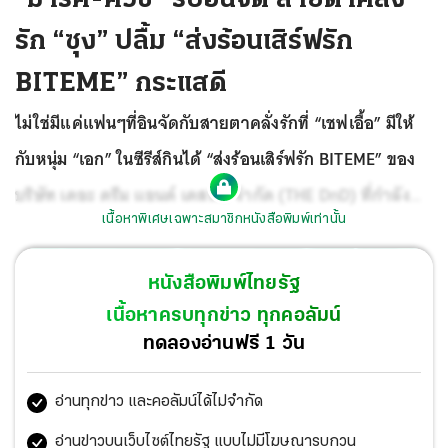
รัก “ซุง” ปลื้ม “ส่งร้อนเสิร์ฟรัก
BITEME” กระแสดี
ไม่ใช่มีแค่แฟนๆที่อินจัดกับสายตาคลั่งรักที่ “เชฟเอื้อ” มีให้
กับหนุ่ม “เอก” ในซีรีส์กินได้ “ส่งร้อนเสิร์ฟรัก BITEME” ของ
บริษัท เดอะ ดรีม แอนด์ เดสทินี จำกัด (THE DnD) ที่กำลัง
เนื้อหาพิเศษเฉพาะสมาชิกหนังสือพิมพ์เท่านั้น
เริ่มทวีความเข้มข้นอยู่ในหน้าจอ ช่อง One31 และ VIU ด้าน
นักแสดงนำอย่าง “มาร์ค-ศิวัช จำลองกุล” ที่มารับบทเป็น
หนังสือพิมพ์ไทยรัฐ
“เอก” ยังออกปากว่าอินจัดไม่แพ้กันเพราะทุกครั้งที่ต้องเข้า
เนื้อหาครบทุกข่าว ทุกคอลัมน์
ฉากกับ “ซุง-กิดาการ ฉัตรแก้วมณี” ที่รับบทเป็น “เชฟเอื้อ”
ทดลองอ่านฟรี 1 วัน
เจ้าตัวก็รู้สึกได้ถึงสายตาคลั่งรักที่ซุงใช้ชวนมาร์คฟิน อินไป
อ่านทุกข่าว และคอลัมน์ได้ไม่จำกัด
กับความสัมพันธ์ระหว่างเอกและเชฟเอื้อเช่นกัน
อ่านข่าวบนเว็บไซต์ไทยรัฐ แบบไม่มีโฆษณารบกวน