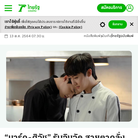
สมัครบริการ
เราใช้คุ้กกี้
เพื่อให้ทุกคนได้ประสบ
การณ์การใช้งานที่ดียิ่งขึ้น
+
ก
ก
-ก
รับทราบ
อ่านเพิ่มเติมคลิก
(Privacy Policy)
และ
(Cookie Policy)
13 ต.ค. 2564 07:30 น.
หนังสือพิมพ์
บันเทิง
ไทยรัฐฉบับพิมพ์
“มาร์ค-ศิวัช” รับอินจัด สายตาคลั่ง