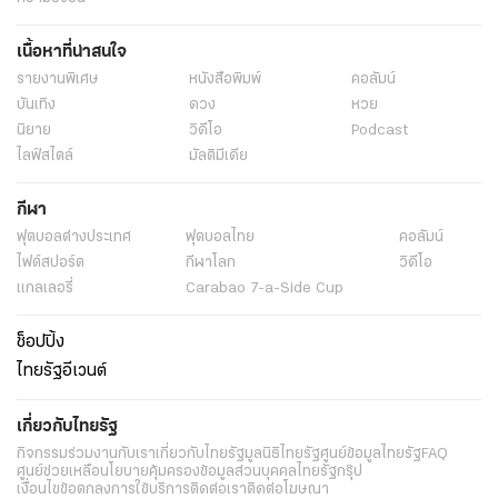
เนื้อหาที่น่าสนใจ
รายงานพิเศษ
หนังสือพิมพ์
คอลัมน์
บันเทิง
ดวง
หวย
นิยาย
วิดีโอ
Podcast
ไลฟ์สไตล์
มัลติมีเดีย
กีฬา
ฟุตบอลต่่างประเทศ
ฟุตบอลไทย
คอลัมน์
ไฟต์สปอร์ต
กีฬาโลก
วิดีโอ
แกลเลอรี่
Carabao 7-a-Side Cup
ช็อปปิ้ง
ไทยรัฐอีเวนต์
เกี่ยวกับไทยรัฐ
กิจกรรม
ร่วมงานกับเรา
เกี่ยวกับไทยรัฐ
มูลนิธิไทยรัฐ
ศูนย์ข้อมูลไทยรัฐ
FAQ
ศูนย์ช่วยเหลือ
นโยบายคุ้มครองข้อมูลส่วนบุคคลไทยรัฐกรุ๊ป
เงื่อนไขข้อตกลงการใช้บริการ
ติดต่อเรา
ติดต่อโฆษณา