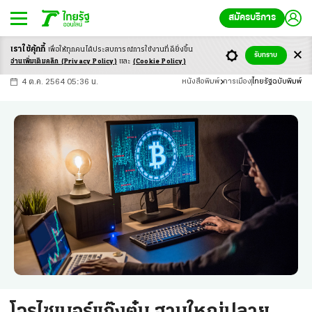
สมัครบริการ
เราใช้คุ้กกี้
เพื่อให้ทุกคนได้ประสบ
การณ์การใช้งานที่ดียิ่งขึ้น
+
ก
ก
-ก
รับทราบ
อ่านเพิ่มเติมคลิก
(Privacy Policy)
และ
(Cookie Policy)
4 ต.ค. 2564 05:36 น.
หนังสือพิมพ์
การเมือง
ไทยรัฐฉบับพิมพ์
โจรไซเบอร์แก๊งตุ๋น ฐานใหญ่ปลาย