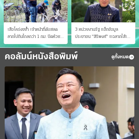
เสือโคร่งขย้ำ เจ้าหน้าที่ดับสลด
3 หน่วยงานรัฐ แฮ็กข้อมูล
ลากไปกินไกลกว่า 1 กม. ปิดห้วย
ประชาชน "สิริพงศ์" แฉลากไส้เอง
ขาแข้งชั่วคราว
"หนู" กอด "หนิม" สยบลือ
คอลัมน์หนังสือพิมพ์
ดูทั้งหมด