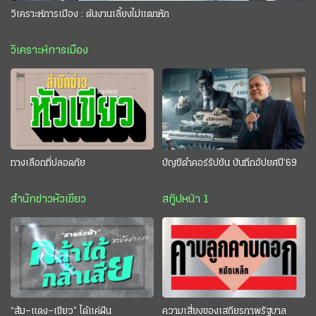
วิเคราะห์การเมือง : ต้นงานเลี้ยงไม่แตกหัก
วิเคราะห์การเมือง
ทางเลือกที่ปลอดภัย
บัญชีดำคอร์รัปชัน บันทึกอัปยศปี’69
สำนักข่าวหัวเขียว
สกู๊ปหน้า 1
“ส้ม–แดง–เขียว” ได้แค่ฝัน
ความเสี่ยงของเสถียรภาพรัฐบาล