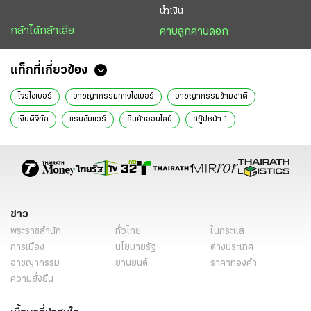
น้ำเงิน
กล้าได้กล้าเสีย
คาบลูกคาบดอก
แท็กที่เกี่ยวข้อง
โจรไซเบอร์
อาชญากรรมทางไซเบอร์
อาชญากรรมข้ามชาติ
เงินดิจิทัล
แรนซัมแวร์
สินค้าออนไลน์
สกู๊ปหน้า 1
ข่าว
พระราชสำนัก
ทั่วไทย
ในกระแส
การเมือง
นโยบายรัฐ
ต่างประเทศ
อาชญากรรม
ยานยนต์
ราคาทองคำ
ความยั่งยืน