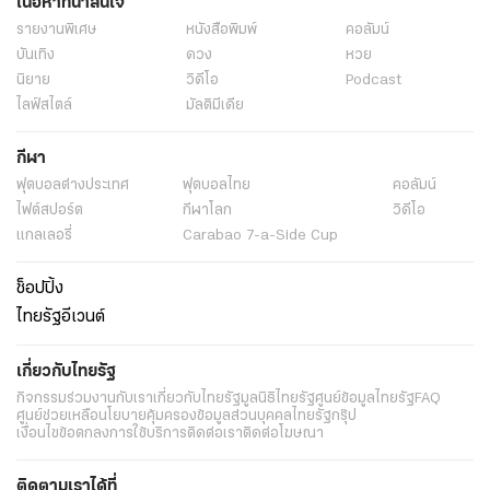
เนื้อหาที่น่าสนใจ
รายงานพิเศษ
หนังสือพิมพ์
คอลัมน์
บันเทิง
ดวง
หวย
นิยาย
วิดีโอ
Podcast
ไลฟ์สไตล์
มัลติมีเดีย
กีฬา
ฟุตบอลต่่างประเทศ
ฟุตบอลไทย
คอลัมน์
ไฟต์สปอร์ต
กีฬาโลก
วิดีโอ
แกลเลอรี่
Carabao 7-a-Side Cup
ช็อปปิ้ง
ไทยรัฐอีเวนต์
เกี่ยวกับไทยรัฐ
กิจกรรม
ร่วมงานกับเรา
เกี่ยวกับไทยรัฐ
มูลนิธิไทยรัฐ
ศูนย์ข้อมูลไทยรัฐ
FAQ
ศูนย์ช่วยเหลือ
นโยบายคุ้มครองข้อมูลส่วนบุคคลไทยรัฐกรุ๊ป
เงื่อนไขข้อตกลงการใช้บริการ
ติดต่อเรา
ติดต่อโฆษณา
ติดตามเราได้ที่