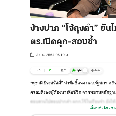
ง้างปาก “โจ้ถุงดํา” ยัน
ตร.เปิดคุก-สอบซํ้า
3 ก.ย. 2564 05:10 น.
+
ก
ก
-ก
ฟังข่าว
Light
“สุชาติ ธีระสวัสดิ์” นำทีมชี้แจง กมธ.รัฐสภา ค
ครอบศีรษะผู้ต้องหาเสียชีวิต จากพยานหลักฐาน
สอบสวนไปสอบปากคำ ผกก.โจ้ในเรือนจำ ยังให้
เนื้อหาพิเศษเฉพาะ
เพียงต้องการข้อมูลเท่านั้น ขณะที่หัวหน้าชุดสอ