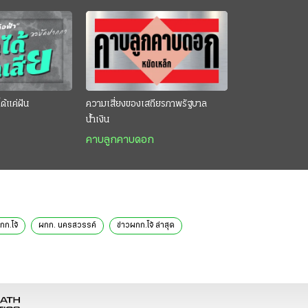
ด้แค่ฝัน
ความเสี่ยงของเสถียรภาพรัฐบาล
น้ำเงิน
คาบลูกคาบดอก
กก.โจ้
ผกก. นครสวรรค์
ข่าวผกก.โจ้ ล่าสุด