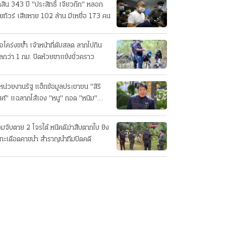
ดสิน 343 ปี "ประสิทธิ์ เจียวก๊ก" หลอก
ยทัวร์ เสียหาย 102 ล้าน มีเหยื่อ 173 คน
ือโคร่งขย้ำ เจ้าหน้าที่ดับสลด ลากไปกิน
ลกว่า 1 กม. ปิดห้วยขาแข้งชั่วคราว
หน่วยงานรัฐ แฮ็กข้อมูลประชาชน "สิริ
ศ์" แฉลากไส้เอง "หนู" กอด "หนิม"
บลือ
อมจับตาย 2 โจรใต้ หนีคดีฆ่าสืบตากใบ ยิง
ทะเดือดคาขนำ สำราญนำทีมปิดคดี