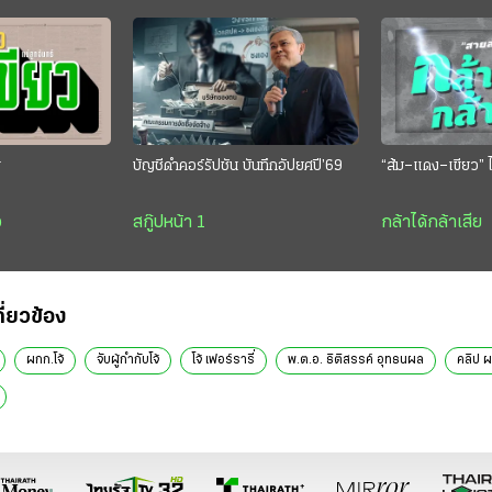
ย
บัญชีดำคอร์รัปชัน บันทึกอัปยศปี’69
“ส้ม–แดง–เขียว” ไ
ว
สกู๊ปหน้า 1
กล้าได้กล้าเสีย
กี่ยวข้อง
ผกก.โจ้
จับผู้กำกับโจ้
โจ้ เฟอร์รารี่
พ.ต.อ. ธิติสรรค์ อุทธนผล
คลิป ผ