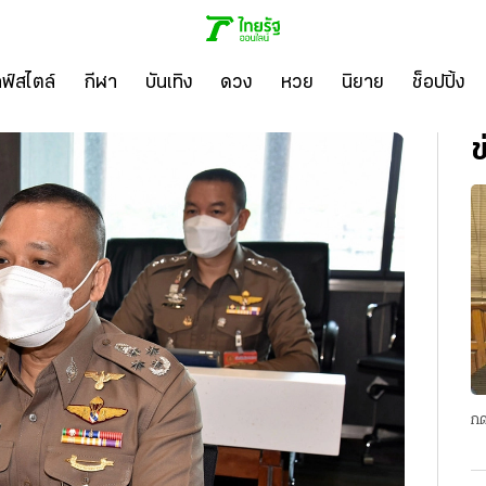
ลฟ์สไตล์
กีฬา
บันเทิง
ดวง
หวย
นิยาย
ช็อปปิ้ง
ข
กด