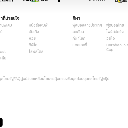
หาที่น่าสนใจ
กีฬา
านพิเศษ
หนังสือพิมพ์
ฟุตบอลต่่างประเทศ
ฟุตบอลไทย
น์
บันเทิง
คอลัมน์
ไฟต์สปอร์ต
หวย
กีฬาโลก
วิดีโอ
วิดีโอ
แกลเลอรี่
Carabao 7-
Cup
ast
ไลฟ์สไตล์
ีเดีย
มูลไทยรัฐ
FAQ
ศูนย์ช่วยเหลือ
นโยบายคุ้มครองข้อมูลส่วนบุคคลไทยรัฐกรุ๊ป