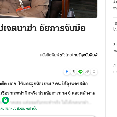
ตั
ขา
เส
ไม่เจตนาฆ่า อัยการจับมือ
ไก
3 
พง
หนังสือพิมพ์
ทั่วไทย
ไทยรัฐฉบับพิมพ์
สย
ล้
ปะ
ดีอดีต ผกก. โจ้และลูกน้องรวม 7 คน ใช้ถุงพลาสติก
เชื่อว่ากระทำผิดจริง ส่วนอัยการภาค 6 และพนักงาน
การภาคเสธ แต่ยอมรับกระทำจริง ไม่ได้เจตนาฆ่า
สมาชิกหนังสือพิมพ์เท่านั้น
บสวนเตรียมคุมตัวผู้ต้องหาทั้งหมดไปขังที่เรือนจำ