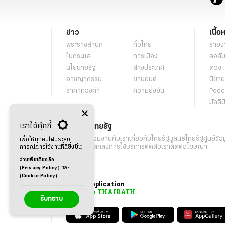
ข่าว
เนื้อ
พระราชสำนัก
ทั่วไทย
รายง
ในกระแส
การเมือง
คอลัม
นโยบายรัฐ
ต่างประเทศ
ดวง
อาชญากรรม
ยานยนต์
นิยาย
ราคาทองคำ
ความยั่งยืน
Podc
มัลติม
เราใช้คุ้กกี้
เกี่ยวกับไทยรัฐ
กิจกรรม
ร่วมงานกับเรา
เกี่ยวกับไทยรัฐ
มูลนิธิไทยรัฐ
ศูนย์ข้อ
เพื่อให้ทุกคนได้ประสบ
เงื่อนไขข้อตกลงการใช้บริการ
ติดต่อเรา
ติดต่อโฆษณา
การณ์การใช้งานที่ดียิ่งขึ้น
อ่านเพิ่มเติมคลิก
(Privacy Policy)
และ
(Cookie Policy)
Application
My THAIRATH
รับทราบ