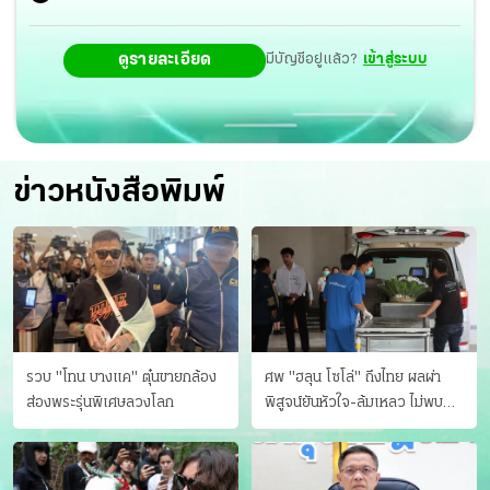
ดูรายละเอียด
มีบัญชีอยู่แล้ว?
เข้าสู่ระบบ
ข่าวหนังสือพิมพ์
รวบ "โทน บางแค" ตุ๋นขายกล้อง
ศพ "ฮลุน โซโล่" ถึงไทย ผลผ่า
ส่องพระรุ่นพิเศษลวงโลก
พิสูจน์ยันหัวใจ-ล้มเหลว ไม่พบ
บาดแผล