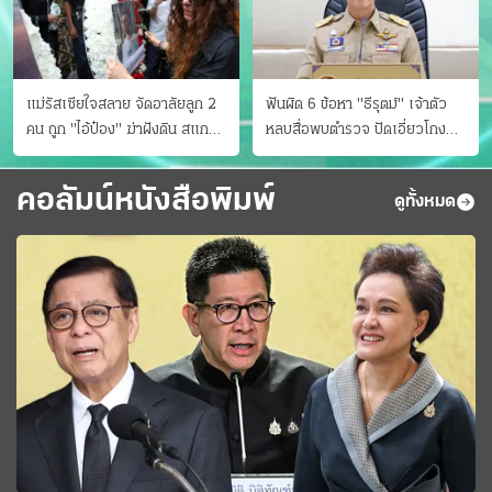
แม่รัสเซียใจสลาย จัดอาลัยลูก 2
ฟันผิด 6 ข้อหา "ธีรุตม์" เจ้าตัว
คน ถูก "ไอ้ป๋อง" ฆ่าฝังดิน สแกน
หลบสื่อพบตำรวจ ปัดเอี่ยวโกง
ไม่มีศพเพิ่ม
สอบท้องถิ่น จ่อบี้รํ่ารวยมากปกติ
คอลัมน์หนังสือพิมพ์
ดูทั้งหมด