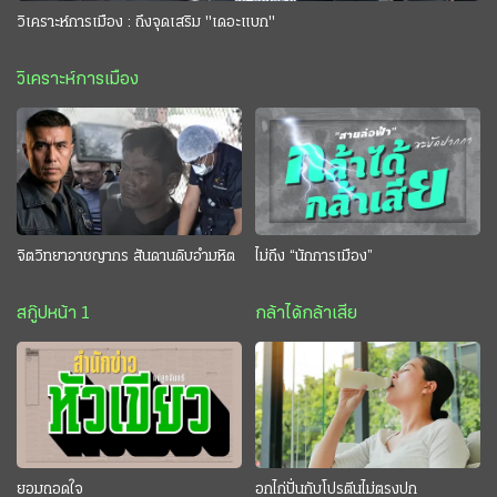
วิเคราะห์การเมือง : ถึงจุดเสริม "เดอะแบก"
วิเคราะห์การเมือง
จิตวิทยาอาชญากร สันดานดิบอำมหิต
ไม่ถึง “นักการเมือง”
สกู๊ปหน้า 1
กล้าได้กล้าเสีย
ยอมถอดใจ
อกไก่ปั่นกับโปรตีนไม่ตรงปก