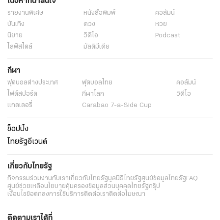
เนื้อหาที่น่าสนใจ
รายงานพิเศษ
หนังสือพิมพ์
คอลัมน์
บันเทิง
ดวง
หวย
นิยาย
วิดีโอ
Podcast
ไลฟ์สไตล์
มัลติมีเดีย
กีฬา
ฟุตบอลต่่างประเทศ
ฟุตบอลไทย
คอลัมน์
ไฟต์สปอร์ต
กีฬาโลก
วิดีโอ
แกลเลอรี่
Carabao 7-a-Side Cup
ช็อปปิ้ง
ไทยรัฐอีเวนต์
เกี่ยวกับไทยรัฐ
กิจกรรม
ร่วมงานกับเรา
เกี่ยวกับไทยรัฐ
มูลนิธิไทยรัฐ
ศูนย์ข้อมูลไทยรัฐ
FAQ
ศูนย์ช่วยเหลือ
นโยบายคุ้มครองข้อมูลส่วนบุคคลไทยรัฐกรุ๊ป
เงื่อนไขข้อตกลงการใช้บริการ
ติดต่อเรา
ติดต่อโฆษณา
ติดตามเราได้ที่