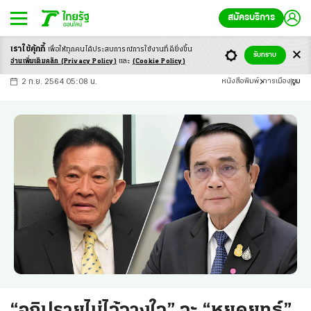
สมัครบริการ
เราใช้คุ้กกี้
เพื่อให้ทุกคนได้ประสบ
การณ์การใช้งานที่ดียิ่งขึ้น
+
ก
ก
-ก
รับทราบ
อ่านเพิ่มเติมคลิก
(Privacy Policy)
และ
(Cookie Policy)
2 ก.ย. 2564 05:08 น.
หนังสือพิมพ์
การเมือง
ซูม
“อภิปรายไม่ไว้วางใจ” จะ “หยุดยุทธ์”