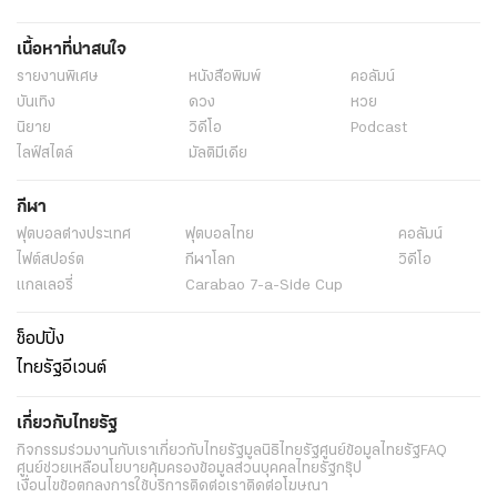
เนื้อหาที่น่าสนใจ
รายงานพิเศษ
หนังสือพิมพ์
คอลัมน์
บันเทิง
ดวง
หวย
นิยาย
วิดีโอ
Podcast
ไลฟ์สไตล์
มัลติมีเดีย
กีฬา
ฟุตบอลต่่างประเทศ
ฟุตบอลไทย
คอลัมน์
ไฟต์สปอร์ต
กีฬาโลก
วิดีโอ
แกลเลอรี่
Carabao 7-a-Side Cup
ช็อปปิ้ง
ไทยรัฐอีเวนต์
เกี่ยวกับไทยรัฐ
กิจกรรม
ร่วมงานกับเรา
เกี่ยวกับไทยรัฐ
มูลนิธิไทยรัฐ
ศูนย์ข้อมูลไทยรัฐ
FAQ
ศูนย์ช่วยเหลือ
นโยบายคุ้มครองข้อมูลส่วนบุคคลไทยรัฐกรุ๊ป
เงื่อนไขข้อตกลงการใช้บริการ
ติดต่อเรา
ติดต่อโฆษณา