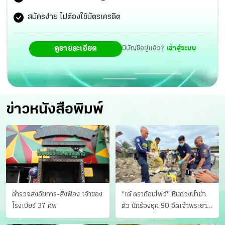
แสดงฝีมือแต่ง เนื้อเพลงทั้งหมดเองอีกด้วย
สมัครง่าย ไม่ต้องใช้บัตรเครดิต
ดูรายละเอียด
มีบัญชีอยู่แล้ว?
เข้าสู่ระบบ
ข่าวหนังสือพิมพ์
ตำรวจส่งอัยการ-สั่งฟ้อง เจ้าของ
"เต้ ดราก้อนไฟว์" หินถ่วงน้ำฆ่า
โรงเบียร์ 37 ศพ
ตัว นักร้องยุค 90 อืดเจ้าพระยา
แฟนหาตัววุ่น เครียดธุรกิจ!