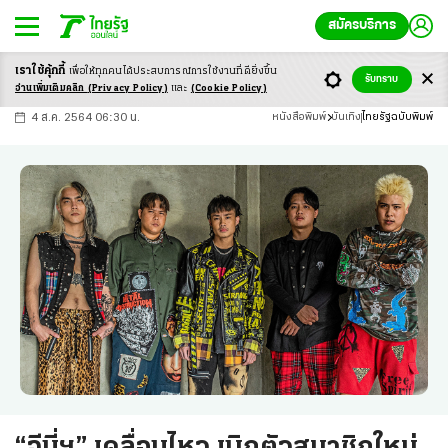
สมัครบริการ
เราใช้คุ้กกี้
เพื่อให้ทุกคนได้ประสบ
การณ์การใช้งานที่ดียิ่งขึ้น
+
ก
ก
-ก
รับทราบ
อ่านเพิ่มเติมคลิก
(Privacy Policy)
และ
(Cookie Policy)
4 ส.ค. 2564 06:30 น.
หนังสือพิมพ์
บันเทิง
ไทยรัฐฉบับพิมพ์
“จีนี่ฯ” เคลื่อนไหว เบิกตัวสมาชิกใหม่