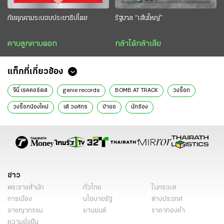
ภัยคุกคามระบอบประชาธิปไตย
รัฐบาล “เส้นใหญ่”
คาบลูกคาบดอก
กล้าได้กล้าเสีย
แท็กที่เกี่ยวข้อง
จีนี่ เรคคอร์ดส
genie records
BOMB AT TRACK
วงร็อก
วงร็อกน้องใหม่
เต้ วงศกร
บ้ายอ
นักร้อง
ข่าว
พระราชสำนัก
ทั่วไทย
ในกระแส
การเมือง
นโยบายรัฐ
ต่างประเทศ
อาชญากรรม
ยานยนต์
ราคาทองคำ
ความยั่งยืน