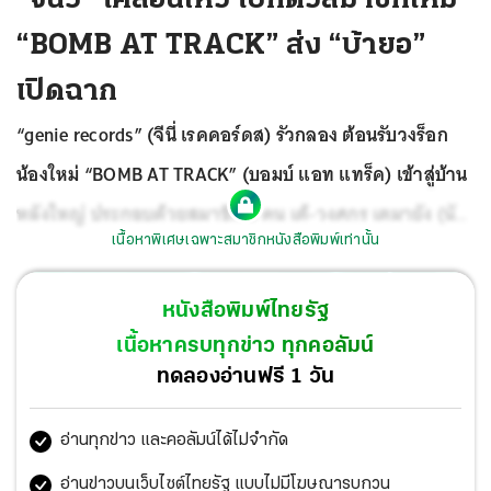
“BOMB AT TRACK” ส่ง “บ้ายอ”
เปิดฉาก
“genie records” (จีนี่ เรคคอร์ดส) รัวกลอง ต้อนรับวงร็อก
น้องใหม่ “BOMB AT TRACK” (บอมบ์ แอท แทร็ค) เข้าสู่บ้าน
หลังใหญ่ ประกอบด้วยสมาชิก 5 คน เต้-วงศกร เตมายัง (นัก
เนื้อหาพิเศษเฉพาะสมาชิกหนังสือพิมพ์เท่านั้น
ร้องนำ), เมษ-ภควรรษ ประเสริฐศักดิ์ (กีตาร์), ปุ้ย-ปราชญา
นนท์ ยุงกลาง (กีตาร์), ข้น-ศาสตร์ พรมุณีสุนทร (เบส) และ
หนังสือพิมพ์ไทยรัฐ
นิล-สิรภพ เลิศชวลิต (กลอง) หลังโดนกระชากหน้ากากเผย
เนื้อหาครบทุกข่าว ทุกคอลัมน์
โฉมว่าเป็นมือดีที่บุกอาละวาดห้องทำงานป๋าเต็ดไปในวันครบ
ทดลองอ่านฟรี 1 วัน
รอบ 5 ปีของวง เปิดฉากแนะนำตัวอย่างเป็นทางการด้วยการ
อ่านทุกข่าว และคอลัมน์ได้ไม่จำกัด
ปล่อยเพลงและมิวสิกวิดีโอสุดแสบ “บ้ายอ” เพื่อให้เห็นถึงตัว
ตนที่มาพร้อมกับอาวุธทางดนตรีสไตล์ RAP METAL แถมยัง
อ่านข่าวบนเว็บไซต์ไทยรัฐ แบบไม่มีโฆษณารบกวน