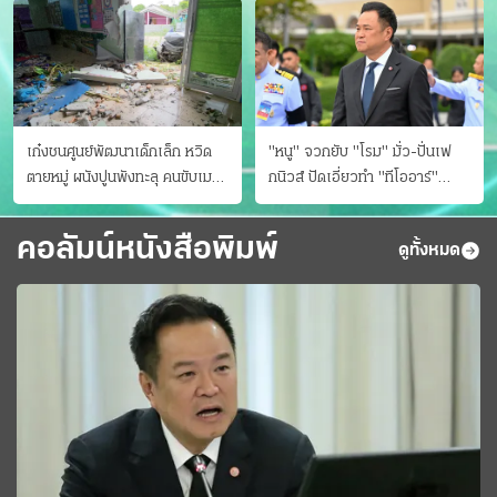
เก๋งชนศูนย์พัฒนาเด็กเล็ก หวิด
"หนู" จวกยับ "โรม" มั่ว-ปั่นเฟ
ตายหมู่ ผนังปูนพังทะลุ คนขับเมา
กนิวส์ ปัดเอี่ยวทํา "ทีโออาร์"
ยา
ต้นทางโกงสอบฉาว
คอลัมน์หนังสือพิมพ์
ดูทั้งหมด