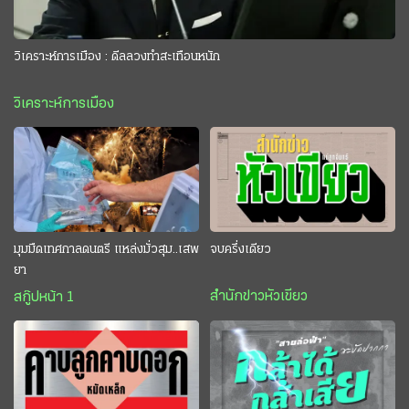
วิเคราะห์การเมือง : ดีลลวงทำสะเทือนหนัก
วิเคราะห์การเมือง
มุมมืดเทศกาลดนตรี แหล่งมั่วสุม..เสพ
จบครึ่งเดียว
ยา
สำนักข่าวหัวเขียว
สกู๊ปหน้า 1