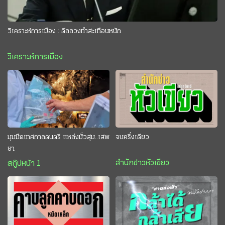
วิเคราะห์การเมือง : ดีลลวงทำสะเทือนหนัก
วิเคราะห์การเมือง
มุมมืดเทศกาลดนตรี แหล่งมั่วสุม..เสพ
จบครึ่งเดียว
ยา
สำนักข่าวหัวเขียว
สกู๊ปหน้า 1