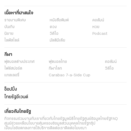
เนื้อหาที่น่าสนใจ
รายงานพิเศษ
หนังสือพิมพ์
คอลัมน์
บันเทิง
ดวง
หวย
นิยาย
วิดีโอ
Podcast
ไลฟ์สไตล์
มัลติมีเดีย
กีฬา
ฟุตบอลต่่างประเทศ
ฟุตบอลไทย
คอลัมน์
ไฟต์สปอร์ต
กีฬาโลก
วิดีโอ
แกลเลอรี่
Carabao 7-a-Side Cup
ช็อปปิ้ง
ไทยรัฐอีเวนต์
เกี่ยวกับไทยรัฐ
กิจกรรม
ร่วมงานกับเรา
เกี่ยวกับไทยรัฐ
มูลนิธิไทยรัฐ
ศูนย์ข้อมูลไทยรัฐ
FAQ
ศูนย์ช่วยเหลือ
นโยบายคุ้มครองข้อมูลส่วนบุคคลไทยรัฐกรุ๊ป
เงื่อนไขข้อตกลงการใช้บริการ
ติดต่อเรา
ติดต่อโฆษณา