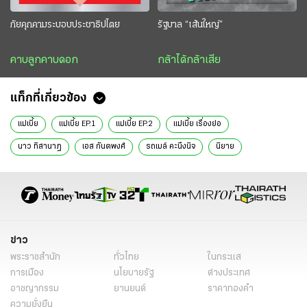
ภัยคุกคามระบอบประชาธิปไตย
รัฐบาล “เส้นใหญ่”
คาบลูกคาบดอก
กล้าได้กล้าเสีย
แท็กที่เกี่ยวข้อง
แม่เบี้ย
แม่เบี้ย EP.1
แม่เบี้ย EP.2
แม่เบี้ย เรื่องย่อ
นาว ทิสานาฏ
เอส กันตพงศ์
รถเมล์ คะนึงนิจ
นิยาย
ข่าว
พระราชสำนัก
ทั่วไทย
ในกระแส
การเมือง
นโยบายรัฐ
ต่างประเทศ
อาชญากรรม
ยานยนต์
ราคาทองคำ
ความยั่งยืน