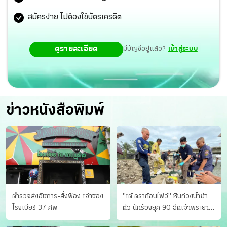
สมัครง่าย ไม่ต้องใช้บัตรเครดิต
ดูรายละเอียด
มีบัญชีอยู่แล้ว?
เข้าสู่ระบบ
ข่าวหนังสือพิมพ์
ตำรวจส่งอัยการ-สั่งฟ้อง เจ้าของ
"เต้ ดราก้อนไฟว์" หินถ่วงน้ำฆ่า
โรงเบียร์ 37 ศพ
ตัว นักร้องยุค 90 อืดเจ้าพระยา
แฟนหาตัววุ่น เครียดธุรกิจ!