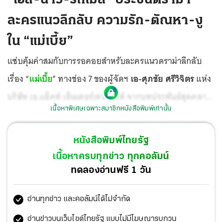
ละครแนวลึกลับ ความรัก-ตัณหา-งู
ใน “แม่เบี้ย”
แซ่บคุ้มค่าสมกับการรอคอยสำหรับละครแนวดราม่าลึกลับ
เรื่อง “
แม่เบี้ย
” ทางช่อง 7 ของผู้จัดฯ
เอ-ศุภชัย ศรีวิจิตร
แห่ง
บริษัท เอ.แอ็คท์ เอ็นเตอร์เทนเม้นท์ จากบทประพันธ์สุดคลาส
เนื้อหาพิเศษเฉพาะสมาชิกหนังสือพิมพ์เท่านั้น
สิกของ
วานิช จรุงกิจอนันต์
กำกับโดย
ผิน เกรียงไกรสกุล
หนังสือพิมพ์ไทยรัฐ
เนื้อหาครบทุกข่าว ทุกคอลัมน์
ทดลองอ่านฟรี 1 วัน
อ่านทุกข่าว และคอลัมน์ได้ไม่จำกัด
อ่านข่าวบนเว็บไซต์ไทยรัฐ แบบไม่มีโฆษณารบกวน