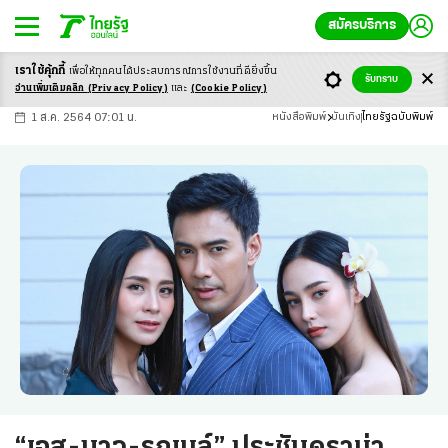
สมัครบริการ
เราใช้คุ้กกี้
เพื่อให้ทุกคนได้ประสบ
การณ์การใช้งานที่ดียิ่งขึ้น
+
ก
ก
-ก
รับทราบ
อ่านเพิ่มเติมคลิก
(Privacy Policy)
และ
(Cookie Policy)
1 ส.ค. 2564 07:01 น.
หนังสือพิมพ์
บันเทิง
ไทยรัฐฉบับพิมพ์
“เอส-นาว-รถเมล์” ประชันดราม่า