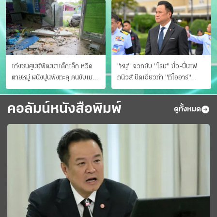
เก๋งชนศูนย์พัฒนาเด็กเล็ก หวิด
"หนู" จวกยับ "โรม" มั่ว-ปั่นเฟ
ตายหมู่ ผนังปูนพังทะลุ คนขับเมา
กนิวส์ ปัดเอี่ยวทํา "ทีโออาร์"
ยา
ต้นทางโกงสอบฉาว
คอลัมน์หนังสือพิมพ์
ดูทั้งหมด